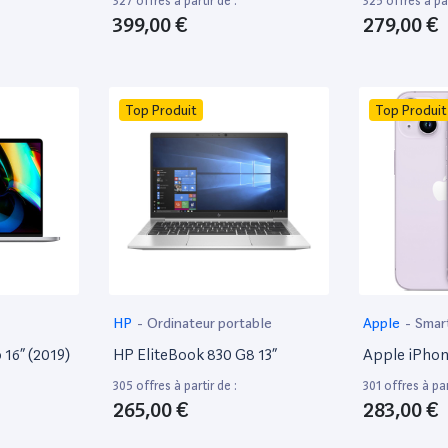
327 offres à partir de :
325 offres à par
399,00 €
279,00 €
Top Produit
Top Produit
HP
-
Ordinateur portable
Apple
-
Smar
16” (2019)
HP EliteBook 830 G8 13”
Apple iPhon
305 offres à partir de :
301 offres à par
265,00 €
283,00 €