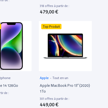
tir de :
318 offres à partir de :
479,00 €
Top Produit
tphone
Apple
-
Tout en un
e 14 128Go
Apple MacBook Pro 13” (2020)
1To
tir de :
301 offres à partir de :
449,00 €