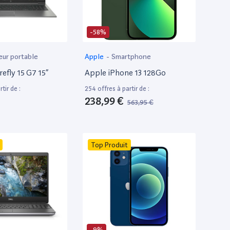
-58%
eur portable
Apple
-
Smartphone
efly 15 G7 15”
Apple iPhone 13 128Go
tir de :
254 offres à partir de :
238,99 €
563,95 €
Top Produit
-9%