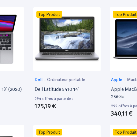
Top Produit
Top Produit
Dell
-
Ordinateur portable
Apple
-
Mac
13” (2020)
Dell Latitude 5410 14”
Apple MacBo
256Go
294 offres à partir de :
175,19 €
292 offres à par
340,11 €
Top Produit
Top Produit