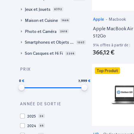
Jeux et Jouets
8392
Apple
-
Macbook
Maison et Cuisine
1464
Apple MacBook Air 
Photo et Caméra
2418
512Go
Smartphones et Objets c
1503
914 offres à partir de :
onnectés
366,12 €
Son Casques et Hi Fi
2204
PRIX
Top Produit
0
7,999
ANNÉE DE SORTIE
2025
26
2024
64