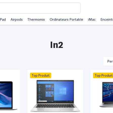
iPad
Airpods
Thermomix
Ordinateurs Portable
iMac
Enceint
In2
Top Produit
Top Produit