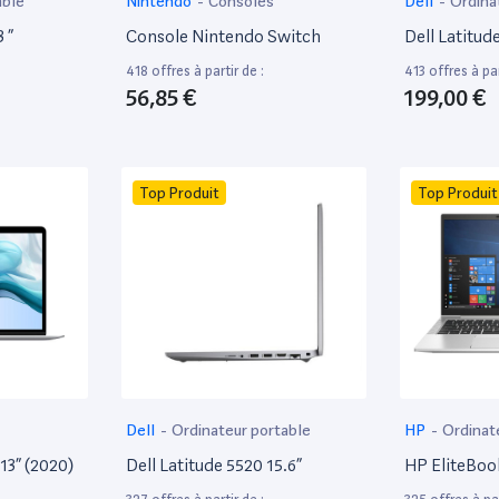
able
Nintendo
-
Consoles
Dell
-
Ordina
 ”
Console Nintendo Switch
Dell Latitud
418 offres à partir de :
413 offres à par
56,85 €
199,00 €
Top Produit
Top Produit
Dell
-
Ordinateur portable
HP
-
Ordinat
13” (2020)
Dell Latitude 5520 15.6”
HP EliteBoo