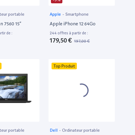
teur portable
Apple
-
Smartphone
on 7560 15”
Apple iPhone 12 64Go
tir de :
244 offres à partir de :
179,50 €
197,00 €
Top Produit
teur portable
Dell
-
Ordinateur portable