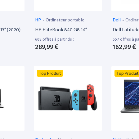
HP
-
Ordinateur portable
Dell
-
Ordina
13” (2020)
HP EliteBook 840 G8 14”
Dell Latitud
608 offres à partir de :
557 offres à par
289,99 €
162,99 €
Top Produit
Top Produit