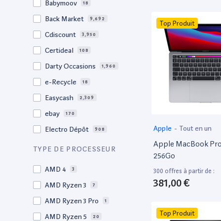
Babymoov
18
17.3"
17
Back Market
9,692
Top Produit
17"
22
Cdiscount
3,950
16.4"
1
Certideal
108
16,2"
1
Darty Occasions
1,960
16.2"
4
e-Recycle
18
16,1"
2
Easycash
2,309
16"
103
ebay
170
15,6"
12
Apple
-
Tout en un
Electro Dépôt
908
15.6"
102
Apple MacBook Pro 
Factorefurb
19
TYPE DE PROCESSEUR
15.5"
1
256Go
Fnac Occasions
17,570
15,4"
AMD 4
2
3
300 offres à partir de :
Label Emmaüs
612
381,00 €
15.4"
AMD Ryzen 3
70
7
Ma Fabrik
66
15.3"
AMD Ryzen 3 Pro
2
1
ManoMano
89
Top Produit
15"
AMD Ryzen 5
211
20