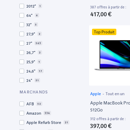
2009
3
2012"
1
387 offres à partir de :
2008
11
417,00 €
64"
6
32"
5
Top Produit
27,9"
2
27"
563
26,7"
2
25,9"
1
24,6"
17
24"
51
21,5"
156
MARCHANDS
Apple
-
Tout en un
21"
267
Apple MacBook Pro 
AFB
52
20,1"
3
512Go
Amazon
334
18"
1
312 offres à partir de :
Apple Refurb Store
21
397,00 €
17,3"
4