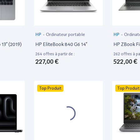
HP
-
Ordinateur portable
HP
-
Ordinat
13” (2019)
HP EliteBook 840 G6 14”
HP ZBook Fir
264 offres à partir de :
262 offres à par
227,00 €
522,00 €
Top Produit
Top Produit