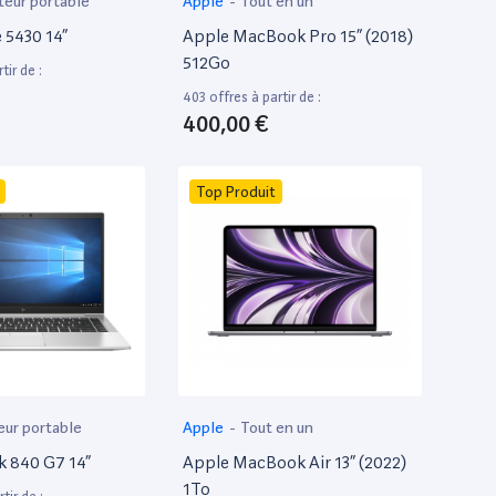
teur portable
Apple
-
Tout en un
e 5430 14”
Apple MacBook Pro 15” (2018)
512Go
tir de :
403 offres à partir de :
400,00 €
Top Produit
eur portable
Apple
-
Tout en un
k 840 G7 14”
Apple MacBook Air 13” (2022)
1To