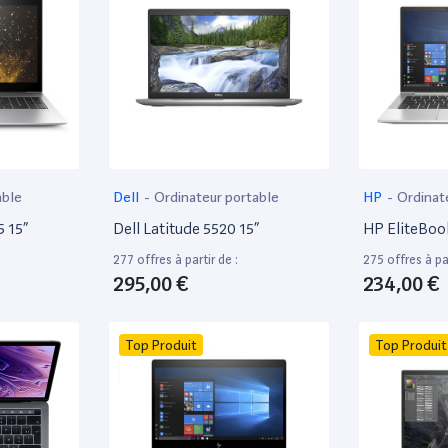
able
Dell
-
Ordinateur portable
HP
-
Ordinat
 15”
Dell Latitude 5520 15”
HP EliteBoo
277 offres à partir de :
275 offres à par
295,00 €
234,00 €
Top Produit
Top Produit