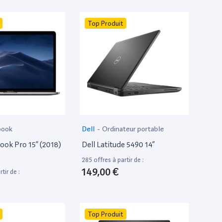
Top Produit
book
Dell
-
Ordinateur portable
ok Pro 15” (2018)
Dell Latitude 5490 14”
285 offres à partir de :
149,00 €
tir de :
Top Produit