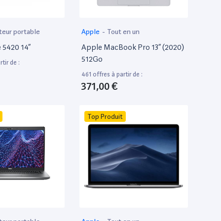
teur portable
Apple
-
Tout en un
e 5420 14”
Apple MacBook Pro 13” (2020)
512Go
tir de :
461 offres à partir de :
371,00 €
Top Produit