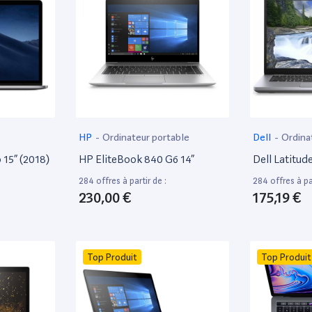
HP
-
Ordinateur portable
Dell
-
Ordina
15” (2018)
HP EliteBook 840 G6 14”
Dell Latitud
284 offres à partir de :
284 offres à par
230,00 €
175,19 €
Top Produit
Top Produit