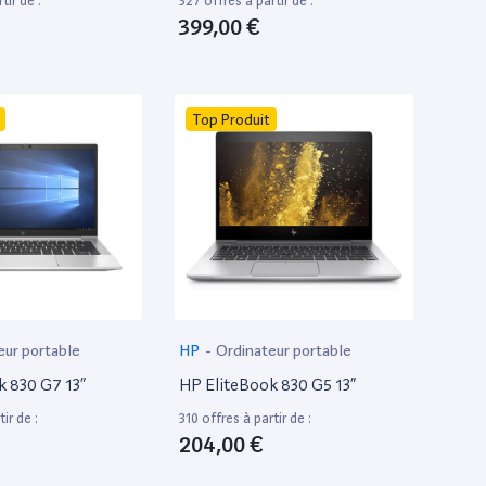
tir de :
327 offres à partir de :
399,00 €
Top Produit
eur portable
HP
-
Ordinateur portable
k 830 G7 13”
HP EliteBook 830 G5 13”
ir de :
310 offres à partir de :
204,00 €