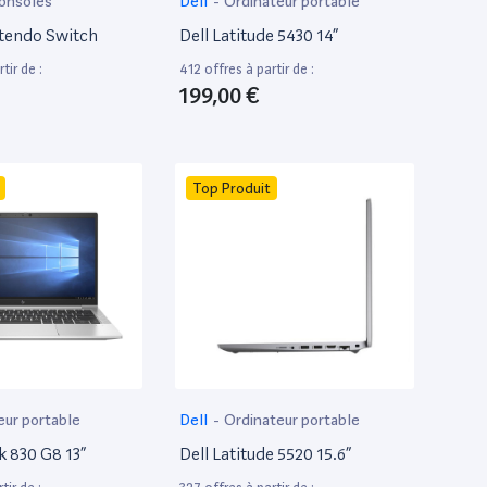
onsoles
Dell
-
Ordinateur portable
tendo Switch
Dell Latitude 5430 14”
tir de :
412 offres à partir de :
199,00 €
Top Produit
eur portable
Dell
-
Ordinateur portable
k 830 G8 13”
Dell Latitude 5520 15.6”