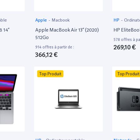
able
Apple
-
Macbook
HP
-
Ordinat
8 14”
Apple MacBook Air 13” (2020)
HP EliteBoo
512Go
578 offres à par
269,10 €
914 offres à partir de :
366,12 €
Top Produit
Top Produit