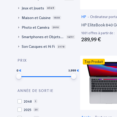
Jeux et Jouets
8369
HP
-
Ordinateur port
Maison et Cuisine
1458
HP EliteBook 840 G
Photo et Caméra
2410
1001 offres à partir de :
Smartphones et Objets c
1497
289,99 €
onnectés
Son Casques et Hi Fi
2178
PRIX
Top Produit
0
7,999
ANNÉE DE SORTIE
2048
1
2025
25