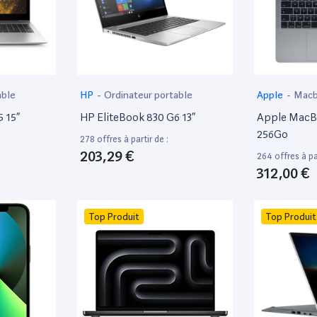
able
HP
-
Ordinateur portable
Apple
-
Mac
 15”
HP EliteBook 830 G6 13”
Apple MacBo
256Go
278 offres à partir de :
203,29 €
264 offres à par
312,00 €
Top Produit
Top Produit