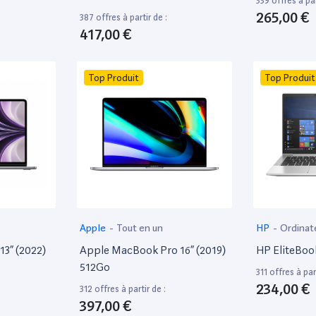
339 offres à par
265,00 €
387 offres à partir de :
417,00 €
Top Produit
Top Produit
Apple
-
Tout en un
HP
-
Ordinat
13” (2022)
Apple MacBook Pro 16” (2019)
HP EliteBoo
512Go
311 offres à part
234,00 €
312 offres à partir de :
397,00 €