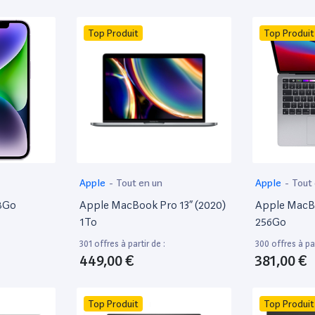
Top Produit
Top Produit
Apple
-
Tout en un
Apple
-
Tout
28Go
Apple MacBook Pro 13” (2020)
Apple MacBo
1To
256Go
301 offres à partir de :
300 offres à par
449,00 €
381,00 €
Top Produit
Top Produit