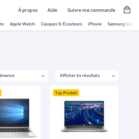
À propos
Aide
Suivre ma commande
es
Apple Watch
Casques & Écouteurs
iPhone
Samsung Galaxy
Top Produit