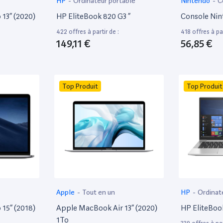
HP
-
Ordinateur portable
Nintendo
-
C
13” (2020)
HP EliteBook 820 G3 ”
Console Nin
422 offres à partir de :
418 offres à par
149,11 €
56,85 €
Top Produit
Top Produit
Apple
-
Tout en un
HP
-
Ordinat
15” (2018)
Apple MacBook Air 13” (2020)
HP EliteBoo
1To