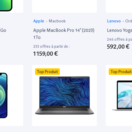
Apple
-
Macbook
Lenovo
-
Ord
8Go
Apple MacBook Pro 14” (2023)
Lenovo Yoga
1To
246 offres à par
592,00 €
253 offres à partir de :
1 159,00 €
Top Produit
Top Produit