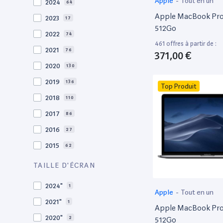
Apple
-
Tout en un
2024
64
Apple MacBook Pro 
2023
17
512Go
2022
74
461 offres à partir de :
2021
76
371,00 €
2020
130
2019
136
Top Produit
2018
110
2017
86
2016
27
2015
62
2014
36
TAILLE D'ÉCRAN
2013
29
2024"
1
Apple
-
Tout en un
2012
27
2021"
1
Apple MacBook Pro 
2011
19
2020"
2
512Go