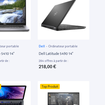
teur portable
Dell
-
Ordinateur portable
e 5410 14”
Dell Latitude 5490 14”
tir de :
284 offres à partir de :
218,00 €
Top Produit