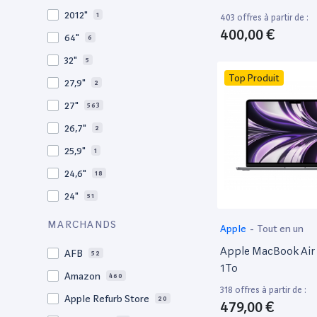
2010
19
2012"
1
403 offres à partir de :
2009
3
400,00 €
64"
6
2008
11
32"
5
Top Produit
27,9"
2
27"
563
26,7"
2
25,9"
1
24,6"
18
24"
51
21,5"
156
MARCHANDS
Apple
-
Tout en un
21"
267
Apple MacBook Air 
AFB
52
20,1"
3
1To
Amazon
460
18"
1
318 offres à partir de :
Apple Refurb Store
20
479,00 €
17,3"
5