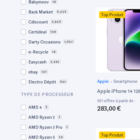
Babymoov
18
17.3"
17
Back Market
9,229
Top Produit
17"
22
Cdiscount
3,869
16.4"
1
Certideal
108
16,2"
1
Darty Occasions
1,947
16.2"
4
e-Recycle
18
16,1"
2
Easycash
2,245
16"
98
ebay
161
15,6"
13
Apple
-
Smartphone
Electro Dépôt
901
15.6"
102
Apple iPhone 14 1
Factorefurb
19
TYPE DE PROCESSEUR
15.5"
1
301 offres à partir de :
Fnac Occasions
17,380
15,4"
283,00 €
AMD 4
2
3
Label Emmaüs
608
15.4"
AMD Ryzen 3
68
7
Ma Fabrik
192
15.3"
AMD Ryzen 3 Pro
2
1
ManoMano
89
Top Produit
15"
AMD Ryzen 5
202
20