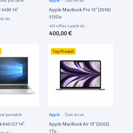
teur portable
Apple
-
Tout en un
e 5430 14”
Apple MacBook Pro 15” (2018)
512Go
tir de :
403 offres à partir de :
400,00 €
Top Produit
eur portable
Apple
-
Tout en un
k 840 G7 14”
Apple MacBook Air 13” (2022)
1To