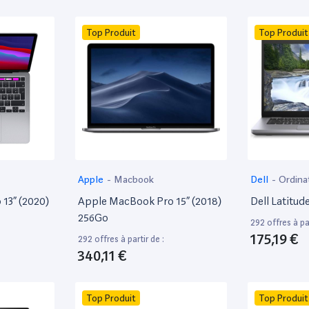
Top Produit
Top Produit
Apple
-
Macbook
Dell
-
Ordina
13” (2020)
Apple MacBook Pro 15” (2018)
Dell Latitud
256Go
292 offres à par
175,19 €
292 offres à partir de :
340,11 €
Top Produit
Top Produit