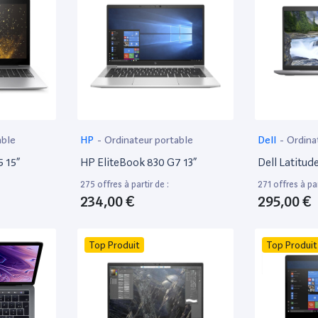
able
HP
-
Ordinateur portable
Dell
-
Ordina
 15”
HP EliteBook 830 G7 13”
Dell Latitud
275 offres à partir de :
271 offres à par
234,00 €
295,00 €
Top Produit
Top Produit