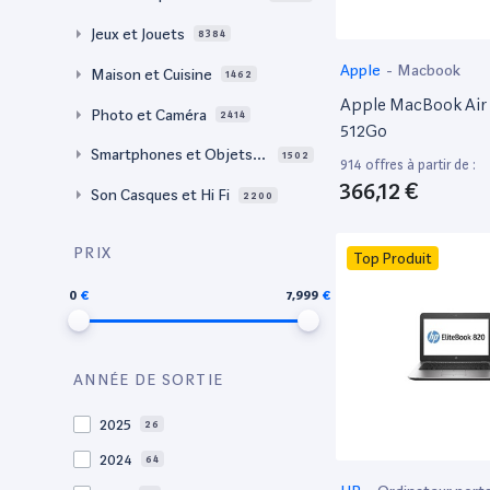
Jeux et Jouets
8384
Apple
-
Macbook
Maison et Cuisine
1462
Apple MacBook Air 
Photo et Caméra
2414
512Go
Smartphones et Objets c
1502
914 offres à partir de :
onnectés
366,12 €
Son Casques et Hi Fi
2200
PRIX
Top Produit
0
7,999
ANNÉE DE SORTIE
2025
26
2024
64