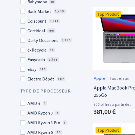
Babymoov
18
17.3"
17
Back Market
9,629
Top Produit
17"
22
Cdiscount
3,941
16.4"
1
Certideal
108
16,2"
1
Darty Occasions
1,960
16.2"
4
e-Recycle
18
16,1"
2
Easycash
2,306
16"
102
ebay
170
15,6"
12
Apple
-
Tout en un
Electro Dépôt
907
15.6"
101
Apple MacBook Pro 
Factorefurb
19
TYPE DE PROCESSEUR
15.5"
1
256Go
Fnac Occasions
17,555
15,4"
AMD 4
2
3
300 offres à partir de :
Label Emmaüs
612
381,00 €
15.4"
AMD Ryzen 3
70
7
Ma Fabrik
66
15.3"
AMD Ryzen 3 Pro
2
1
ManoMano
89
Top Produit
15"
AMD Ryzen 5
209
20