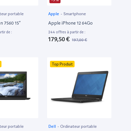
teur portable
Apple
-
Smartphone
on 7560 15”
Apple iPhone 12 64Go
tir de :
244 offres à partir de :
179,50 €
197,00 €
Top Produit
teur portable
Dell
-
Ordinateur portable