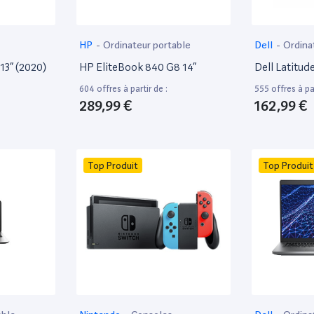
HP
-
Ordinateur portable
Dell
-
Ordina
13” (2020)
HP EliteBook 840 G8 14”
Dell Latitud
604 offres à partir de :
555 offres à par
289,99 €
162,99 €
Top Produit
Top Produit