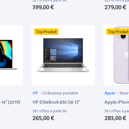
327 offres à partir de :
325 offres à par
399,00 €
279,00 €
Top Produit
Top Produit
HP
-
Ordinateur portable
Apple
-
Smar
16” (2019)
HP EliteBook 830 G8 13”
Apple iPhon
305 offres à partir de :
301 offres à par
265,00 €
283,00 €