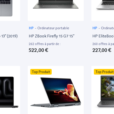
HP
-
Ordinateur portable
HP
-
Ordinat
13” (2019)
HP ZBook Firefly 15 G7 15”
HP EliteBoo
262 offres à partir de :
260 offres à par
522,00 €
227,00 €
Top Produit
Top Produit