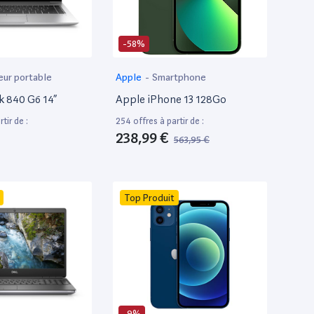
-58%
eur portable
Apple
-
Smartphone
k 840 G6 14”
Apple iPhone 13 128Go
tir de :
254 offres à partir de :
238,99 €
563,95 €
Top Produit
-9%