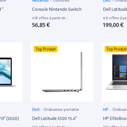
able
Nintendo
-
Consoles
Dell
-
Ordina
 ”
Console Nintendo Switch
Dell Latitud
418 offres à partir de :
413 offres à par
56,85 €
199,00 €
Top Produit
Top Produit
Dell
-
Ordinateur portable
HP
-
Ordinat
13” (2020)
Dell Latitude 5520 15.6”
HP EliteBoo