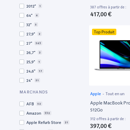
2009
3
2012"
1
387 offres à partir de :
2008
11
417,00 €
64"
6
32"
5
Top Produit
27,9"
2
27"
563
26,7"
2
25,9"
1
24,6"
17
24"
51
21,5"
156
MARCHANDS
Apple
-
Tout en un
21"
267
Apple MacBook Pro 
AFB
52
20,1"
3
512Go
Amazon
332
18"
1
312 offres à partir de :
Apple Refurb Store
21
397,00 €
17,3"
4