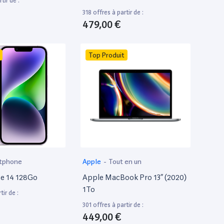
tir de :
318 offres à partir de :
479,00 €
Top Produit
tphone
Apple
-
Tout en un
e 14 128Go
Apple MacBook Pro 13” (2020)
1To
tir de :
301 offres à partir de :
449,00 €