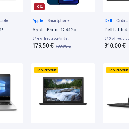
-9%
table
Apple
-
Smartphone
Dell
-
Ordina
15”
Apple iPhone 12 64Go
Dell Latitud
244 offres à partir de :
240 offres à par
179,50 €
310,00 €
197,00 €
Top Produit
Top Produit