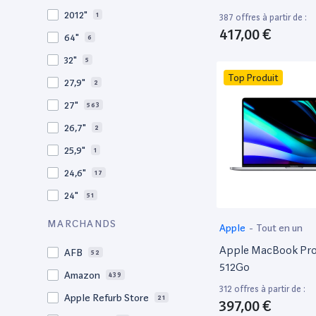
2009
3
2012"
1
387 offres à partir de :
2008
11
417,00 €
64"
6
32"
5
Top Produit
27,9"
2
27"
563
26,7"
2
25,9"
1
24,6"
17
24"
51
21,5"
156
MARCHANDS
Apple
-
Tout en un
21"
267
Apple MacBook Pro 
AFB
52
20,1"
3
512Go
Amazon
439
18"
1
312 offres à partir de :
Apple Refurb Store
21
397,00 €
17,3"
4