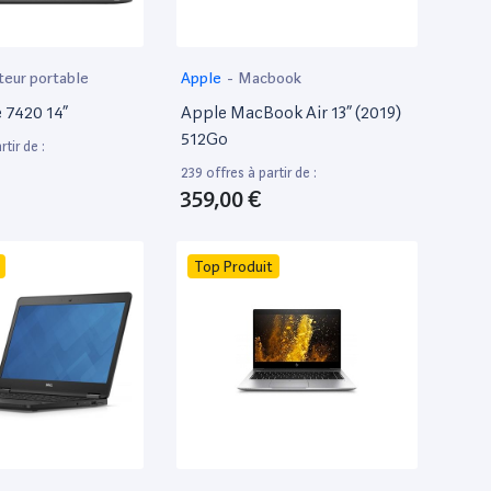
teur portable
Apple
-
Macbook
e 7420 14”
Apple MacBook Air 13” (2019)
512Go
tir de :
239 offres à partir de :
359,00 €
Top Produit