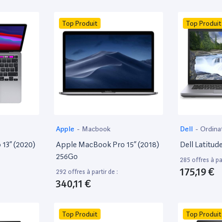
Top Produit
Top Produit
Apple
-
Macbook
Dell
-
Ordina
13” (2020)
Apple MacBook Pro 15” (2018)
Dell Latitud
256Go
285 offres à par
175,19 €
292 offres à partir de :
340,11 €
Top Produit
Top Produit