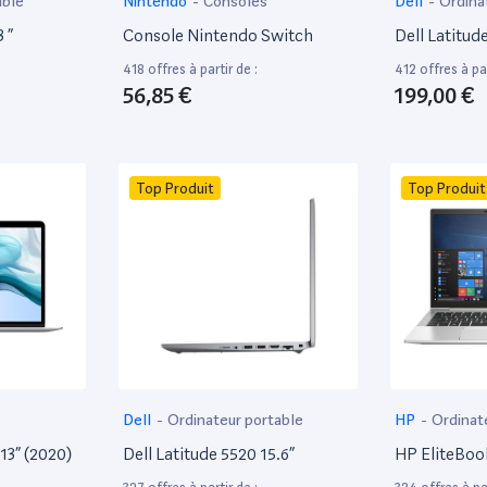
able
Nintendo
-
Consoles
Dell
-
Ordina
 ”
Console Nintendo Switch
Dell Latitud
418 offres à partir de :
412 offres à par
56,85 €
199,00 €
Top Produit
Top Produit
Dell
-
Ordinateur portable
HP
-
Ordinat
13” (2020)
Dell Latitude 5520 15.6”
HP EliteBoo