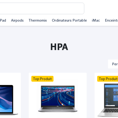
iPad
Airpods
Thermomix
Ordinateurs Portable
iMac
Enceint
HPA
Top Produit
Top Produit