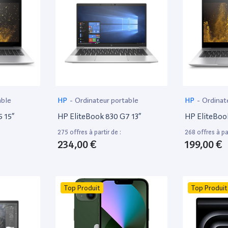
able
HP
-
Ordinateur portable
HP
-
Ordinat
 15”
HP EliteBook 830 G7 13”
HP EliteBoo
275 offres à partir de :
268 offres à par
234,00 €
199,00 €
Top Produit
Top Produit