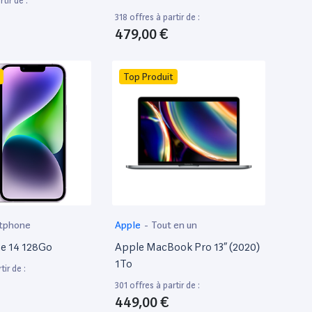
tir de :
318 offres à partir de :
479,00 €
Top Produit
tphone
Apple
-
Tout en un
e 14 128Go
Apple MacBook Pro 13” (2020)
1To
tir de :
301 offres à partir de :
449,00 €