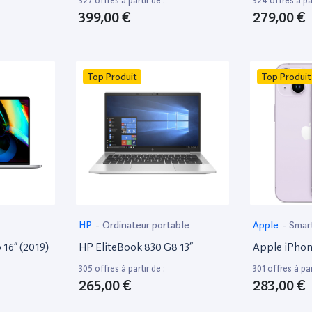
327 offres à partir de :
324 offres à par
399,00 €
279,00 €
Top Produit
Top Produit
HP
-
Ordinateur portable
Apple
-
Smar
16” (2019)
HP EliteBook 830 G8 13”
Apple iPhon
305 offres à partir de :
301 offres à par
265,00 €
283,00 €