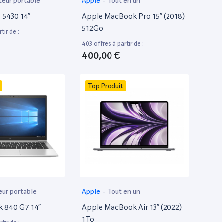
teur portable
Apple
-
Tout en un
e 5430 14”
Apple MacBook Pro 15” (2018)
512Go
tir de :
403 offres à partir de :
400,00 €
Top Produit
eur portable
Apple
-
Tout en un
k 840 G7 14”
Apple MacBook Air 13” (2022)
1To