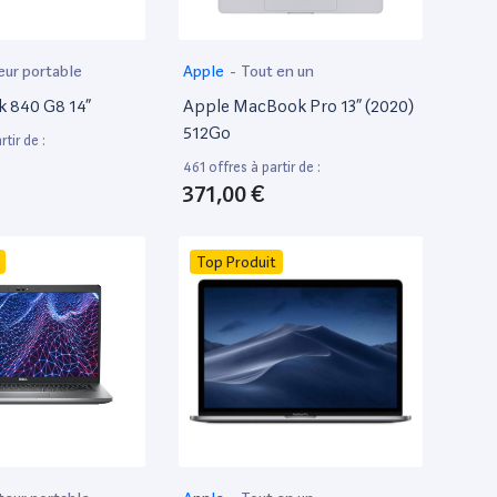
eur portable
Apple
-
Tout en un
k 840 G8 14”
Apple MacBook Pro 13” (2020)
512Go
tir de :
461 offres à partir de :
371,00 €
Top Produit