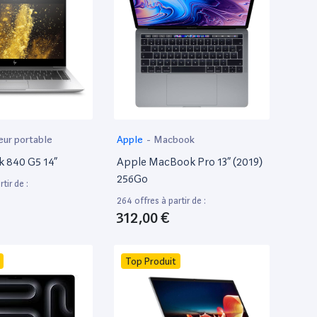
eur portable
Apple
-
Macbook
k 840 G5 14”
Apple MacBook Pro 13” (2019)
256Go
tir de :
264 offres à partir de :
312,00 €
Top Produit