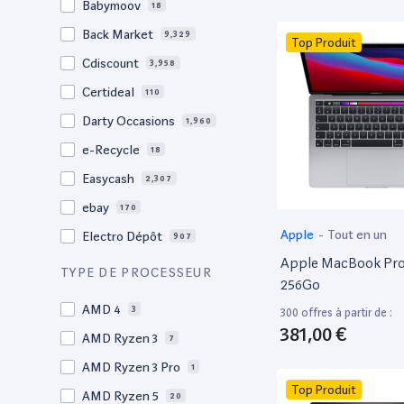
Babymoov
18
17.3"
17
Back Market
9,329
Top Produit
17"
22
Cdiscount
3,958
16.4"
1
Certideal
110
16,2"
1
Darty Occasions
1,960
16.2"
4
e-Recycle
18
16,1"
2
Easycash
2,307
16"
99
ebay
170
15,6"
12
Apple
-
Tout en un
Electro Dépôt
907
15.6"
102
Apple MacBook Pro 
Factorefurb
19
TYPE DE PROCESSEUR
15.5"
1
256Go
Fnac Occasions
17,567
15,4"
AMD 4
2
3
300 offres à partir de :
Label Emmaüs
612
381,00 €
15.4"
AMD Ryzen 3
70
7
Ma Fabrik
66
15.3"
AMD Ryzen 3 Pro
2
1
ManoMano
89
Top Produit
15"
AMD Ryzen 5
207
20