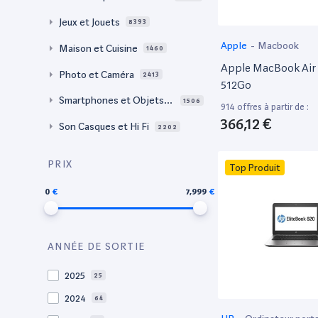
Jeux et Jouets
8393
Apple
-
Macbook
Maison et Cuisine
1460
Apple MacBook Air 
Photo et Caméra
2413
512Go
Smartphones et Objets c
1506
914 offres à partir de :
onnectés
366,12 €
Son Casques et Hi Fi
2202
PRIX
Top Produit
0
7,999
ANNÉE DE SORTIE
2025
25
2024
64