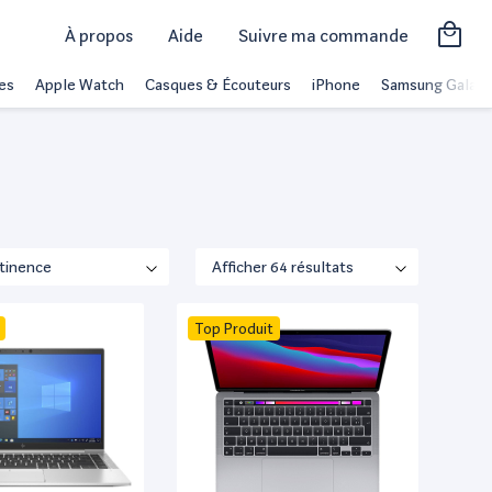
À propos
Aide
Suivre ma commande
es
Apple Watch
Casques & Écouteurs
iPhone
Samsung Galaxy
Top Produit