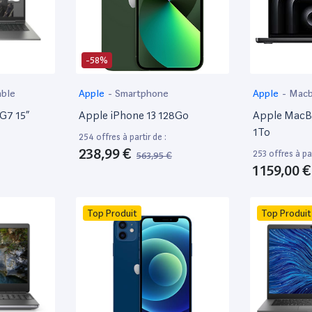
-58%
able
Apple
-
Smartphone
Apple
-
Mac
 G7 15”
Apple iPhone 13 128Go
Apple MacBo
1To
254 offres à partir de :
238,99 €
253 offres à par
563,95 €
1 159,00 €
Top Produit
Top Produit