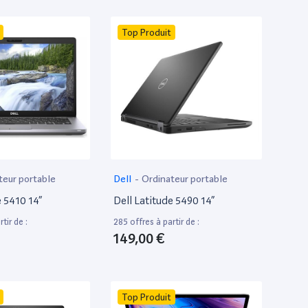
Top Produit
teur portable
Dell
-
Ordinateur portable
e 5410 14”
Dell Latitude 5490 14”
tir de :
285 offres à partir de :
149,00 €
Top Produit