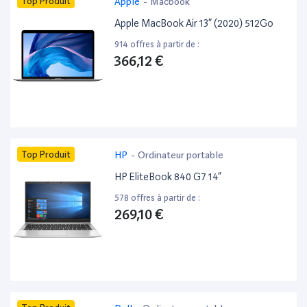
Top Produit
Apple
-
Macbook
Apple MacBook Air 13” (2020) 512Go
914 offres à partir de :
366,12 €
Top Produit
HP
-
Ordinateur portable
HP EliteBook 840 G7 14”
578 offres à partir de :
269,10 €