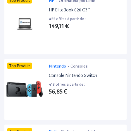
Top Produit
HP
-
Ordinateur portable
HP EliteBook 820 G3 ”
422 offres à partir de :
149,11 €
Top Produit
Nintendo
-
Consoles
Console Nintendo Switch
418 offres à partir de :
56,85 €