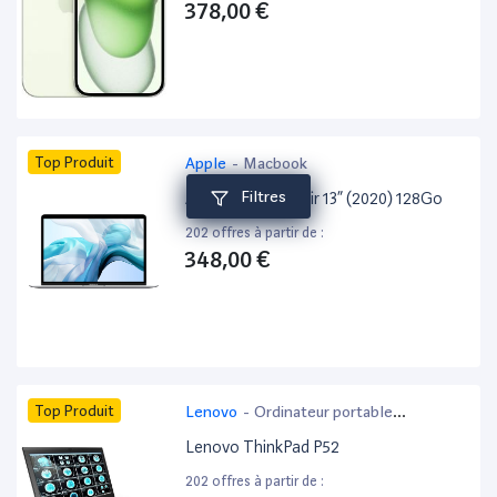
378,00 €
Top Produit
Apple
-
Macbook
Filtres
Apple MacBook Air 13” (2020) 128Go
202 offres à partir de :
348,00 €
Top Produit
Lenovo
-
Ordinateur portable
bureautique
Lenovo ThinkPad P52
202 offres à partir de :