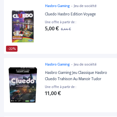
Hasbro Gaming
-
Jeu de société
Cluedo Hasbro Edition Voyage
Une offre à partir de :
5,00 €
6,44 €
-22%
Hasbro Gaming
-
Jeu de société
Hasbro Gaming Jeu Classique Hasbro
Cluedo Trahison Au Manoir Tudor
Une offre à partir de :
11,00 €