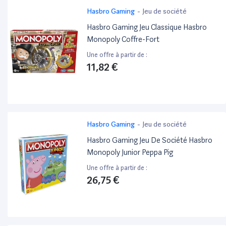
Hasbro Gaming
-
Jeu de société
Hasbro Gaming Jeu Classique Hasbro
Monopoly Coffre-Fort
Une offre à partir de :
11,82 €
Hasbro Gaming
-
Jeu de société
Hasbro Gaming Jeu De Société Hasbro
Monopoly Junior Peppa Pig
Une offre à partir de :
26,75 €