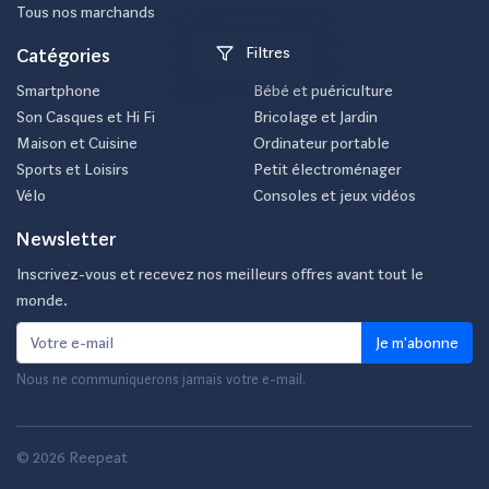
Tous nos marchands
Catégories
Filtres
Smartphone
Bébé et puériculture
Son Casques et Hi Fi
Bricolage et Jardin
Maison et Cuisine
Ordinateur portable
Sports et Loisirs
Petit électroménager
Vélo
Consoles et jeux vidéos
Newsletter
Inscrivez-vous et recevez nos meilleurs offres avant tout le
monde.
Je m'abonne
Nous ne communiquerons jamais votre e-mail.
© 2026 Reepeat