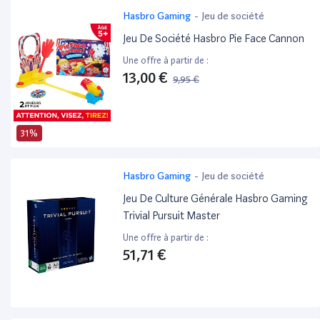
Hasbro Gaming
-
Jeu de société
Jeu De Société Hasbro Pie Face Cannon
Une offre à partir de :
13,00 €
9,95 €
31%
Hasbro Gaming
-
Jeu de société
Jeu De Culture Générale Hasbro Gaming
Trivial Pursuit Master
Une offre à partir de :
51,71 €