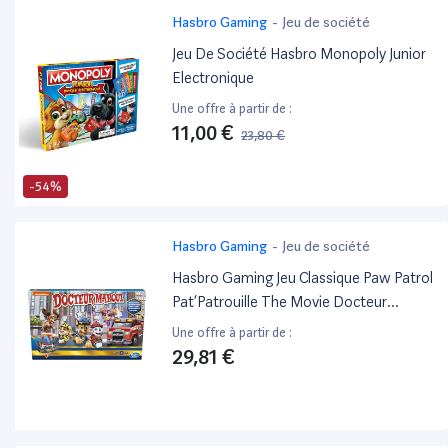
Hasbro Gaming
-
Jeu de société
Jeu De Société Hasbro Monopoly Junior
Electronique
Une offre à partir de :
11,00 €
23,80 €
-54%
Hasbro Gaming
-
Jeu de société
Hasbro Gaming Jeu Classique Paw Patrol
Pat’Patrouille The Movie Docteur
Maboul
Une offre à partir de :
29,81 €