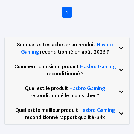
1
Sur quels sites acheter un produit
Hasbro
Gaming
reconditionné en août 2026 ?
Comment choisir un produit
Hasbro Gaming
reconditionné ?
Quel est le produit
Hasbro Gaming
reconditionné le moins cher ?
Quel est le meilleur produit
Hasbro Gaming
reconditionné rapport qualité-prix