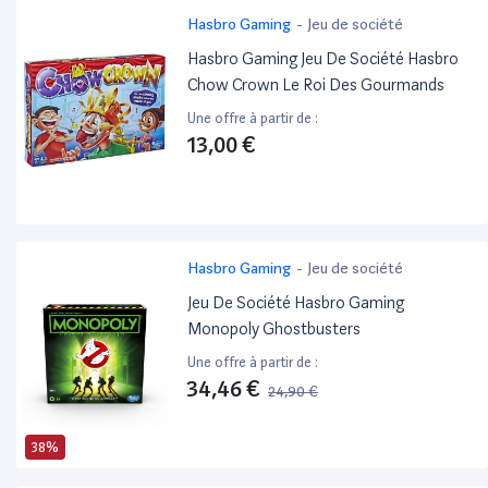
Hasbro Gaming
-
Jeu de société
Hasbro Gaming Jeu De Société Hasbro
Chow Crown Le Roi Des Gourmands
Une offre à partir de :
13,00 €
Hasbro Gaming
-
Jeu de société
Jeu De Société Hasbro Gaming
Monopoly Ghostbusters
Une offre à partir de :
34,46 €
24,90 €
38%