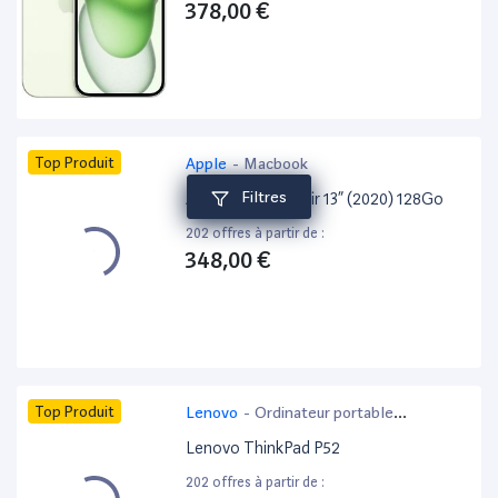
378,00 €
Top Produit
Apple
-
Macbook
Filtres
Apple MacBook Air 13” (2020) 128Go
202 offres à partir de :
348,00 €
Top Produit
Lenovo
-
Ordinateur portable
bureautique
Lenovo ThinkPad P52
202 offres à partir de :