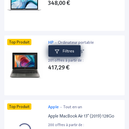
348,00 €
Top Produit
HP
-
Ordinateur portable
Filtres
HP ZBook 15 G6 15”
201 offres à partir de :
417,29 €
Top Produit
Apple
-
Tout en un
Apple MacBook Air 13” (2019) 128Go
200 offres à partir de :