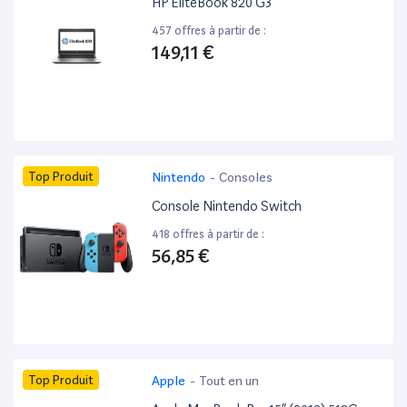
HP EliteBook 820 G3 ”
457 offres à partir de :
149,11 €
Top Produit
Nintendo
-
Consoles
Console Nintendo Switch
418 offres à partir de :
56,85 €
Top Produit
Apple
-
Tout en un