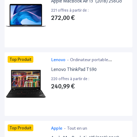
Apple MacBook Air 13” (2018) 256Go
221 offres à partir de :
272,00 €
Top Produit
Lenovo
-
Ordinateur portable
bureautique
Lenovo ThinkPad T590
220 offres à partir de :
240,99 €
Top Produit
Apple
-
Tout en un