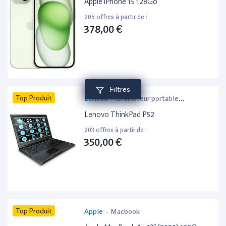
Apple iPhone 15 128Go
205 offres à partir de :
378,00 €
Filtres
Top Produit
Lenovo
-
Ordinateur portable
bureautique
Lenovo ThinkPad P52
203 offres à partir de :
350,00 €
Top Produit
Apple
-
Macbook