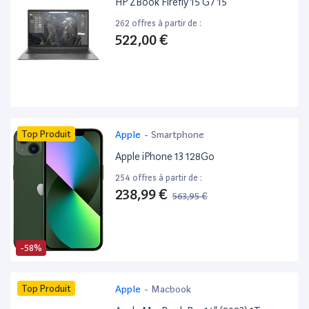
HP ZBook Firefly 15 G7 15”
262 offres à partir de :
522,00 €
Top Produit
Apple
-
Smartphone
Apple iPhone 13 128Go
254 offres à partir de :
238,99 €
563,95 €
-58%
Top Produit
Apple
-
Macbook