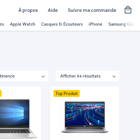
À propos
Aide
Suivre ma commande
es
Apple Watch
Casques & Écouteurs
iPhone
Samsung Galaxy
Top Produit