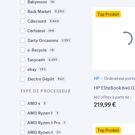
Babymoov
18
17.3"
17
Back Market
9,292
Top Produit
17"
22
Cdiscount
3,860
16.4"
1
Certideal
108
16,2"
1
Darty Occasions
1,951
16.2"
4
e-Recycle
18
16,1"
2
Easycash
2,253
16"
97
ebay
197
15,6"
12
HP
-
Ordinateur port
Electro Dépôt
907
15.6"
104
HP EliteBook 840 G
Factorefurb
19
TYPE DE PROCESSEUR
15.5"
1
302 offres à partir de :
Fnac Occasions
17,380
15,4"
219,99 €
AMD 4
2
3
Label Emmaüs
609
15.4"
AMD Ryzen 3
68
7
Ma Fabrik
192
15.3"
AMD Ryzen 3 Pro
2
1
ManoMano
89
Top Produit
15"
AMD Ryzen 5
203
21