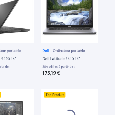
teur portable
Dell
-
Ordinateur portable
e 5490 14”
Dell Latitude 5410 14”
tir de :
284 offres à partir de :
175,19 €
Top Produit