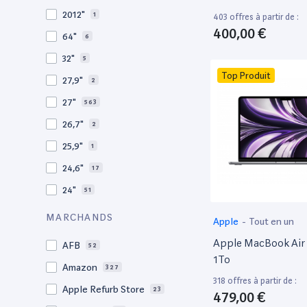
2010
19
2012"
1
403 offres à partir de :
2009
3
400,00 €
64"
6
2008
11
32"
5
Top Produit
27,9"
2
27"
563
26,7"
2
25,9"
1
24,6"
17
24"
51
21,5"
156
MARCHANDS
Apple
-
Tout en un
21"
267
Apple MacBook Air 
AFB
52
20,1"
3
1To
Amazon
327
18"
1
318 offres à partir de :
Apple Refurb Store
23
479,00 €
17,3"
4