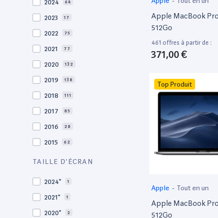
Apple
-
Tout en un
2024
64
Apple MacBook Pro 
2023
17
512Go
2022
75
461 offres à partir de :
2021
77
371,00 €
2020
132
2019
138
Top Produit
2018
111
2017
85
2016
28
2015
62
2014
36
TAILLE D'ÉCRAN
2013
30
2024"
1
Apple
-
Tout en un
2012
27
2021"
1
Apple MacBook Pro 
2011
19
2020"
2
512Go