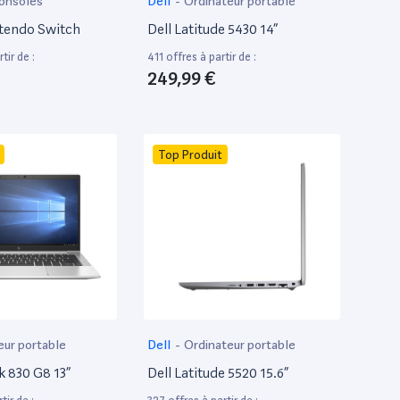
onsoles
Dell
-
Ordinateur portable
tendo Switch
Dell Latitude 5430 14”
tir de :
411 offres à partir de :
249,99 €
Top Produit
eur portable
Dell
-
Ordinateur portable
k 830 G8 13”
Dell Latitude 5520 15.6”