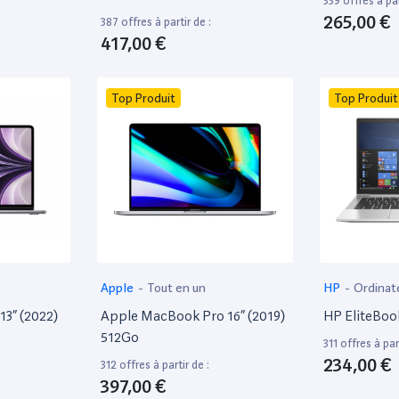
339 offres à par
265,00 €
387 offres à partir de :
417,00 €
Top Produit
Top Produit
Apple
-
Tout en un
HP
-
Ordinat
13” (2022)
Apple MacBook Pro 16” (2019)
HP EliteBoo
512Go
311 offres à part
234,00 €
312 offres à partir de :
397,00 €