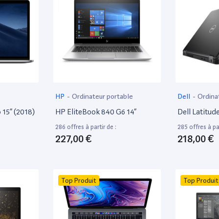
HP
-
Ordinateur portable
Dell
-
Ordina
15” (2018)
HP EliteBook 840 G6 14”
Dell Latitud
286 offres à partir de :
285 offres à par
227,00 €
218,00 €
Top Produit
Top Produit