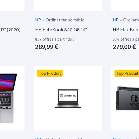
HP
-
Ordinateur portable
HP
-
Ordinat
13” (2020)
HP EliteBook 840 G8 14”
HP EliteBoo
857 offres à partir de :
574 offres à par
289,99 €
279,00 €
Top Produit
Top Produit