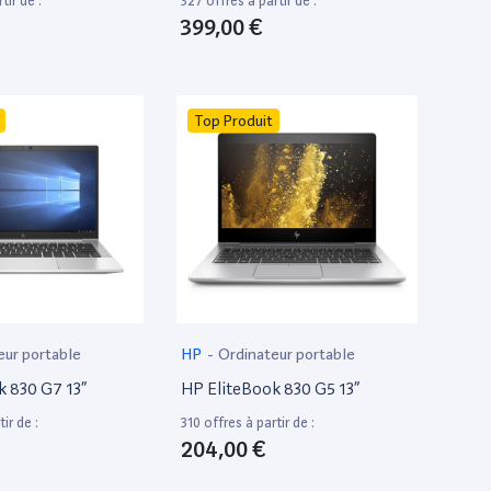
tir de :
327 offres à partir de :
399,00 €
Top Produit
eur portable
HP
-
Ordinateur portable
k 830 G7 13”
HP EliteBook 830 G5 13”
ir de :
310 offres à partir de :
204,00 €