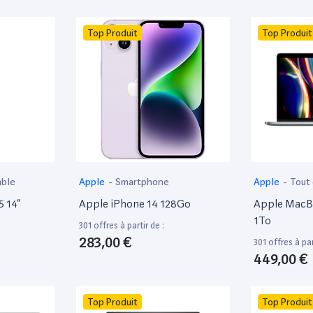
Top Produit
Top Produit
able
Apple
-
Smartphone
Apple
-
Tout
5 14”
Apple iPhone 14 128Go
Apple MacBo
1To
301 offres à partir de :
283,00 €
301 offres à par
449,00 €
Top Produit
Top Produit