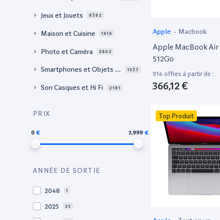
Jeux et Jouets
8382
Apple
-
Macbook
Maison et Cuisine
1416
Apple MacBook Air 
Photo et Caméra
2402
512Go
Smartphones et Objets c
1537
914 offres à partir de :
onnectés
366,12 €
Son Casques et Hi Fi
2181
PRIX
Top Produit
0
7,999
ANNÉE DE SORTIE
2048
1
2025
25