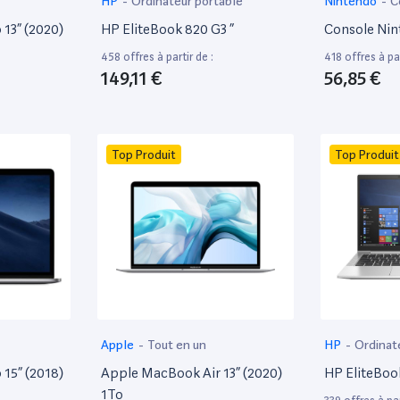
HP
-
Ordinateur portable
Nintendo
-
C
13” (2020)
HP EliteBook 820 G3 ”
Console Nin
458 offres à partir de :
418 offres à par
149,11 €
56,85 €
Top Produit
Top Produit
Apple
-
Tout en un
HP
-
Ordinat
15” (2018)
Apple MacBook Air 13” (2020)
HP EliteBoo
1To