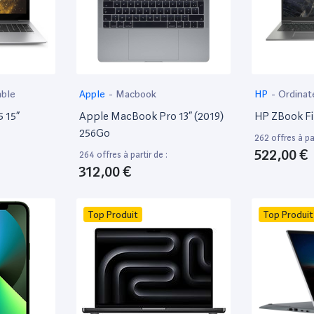
able
Apple
-
Macbook
HP
-
Ordinat
 15”
Apple MacBook Pro 13” (2019)
HP ZBook Fir
256Go
262 offres à par
522,00 €
264 offres à partir de :
312,00 €
Top Produit
Top Produit