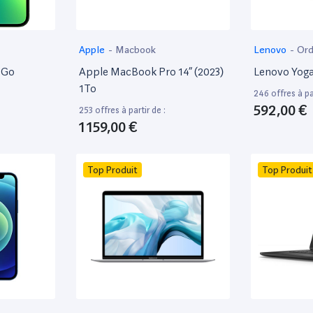
Apple
-
Macbook
Lenovo
-
Ord
8Go
Apple MacBook Pro 14” (2023)
Lenovo Yoga
1To
246 offres à par
592,00 €
253 offres à partir de :
1 159,00 €
Top Produit
Top Produit