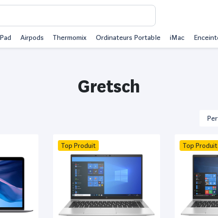
iPad
Airpods
Thermomix
Ordinateurs Portable
iMac
Enceint
Gretsch
Top Produit
Top Produit