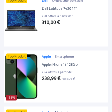
Top Produit
Dell
-
Ordinateur portable
Dell Latitude 7420 14”
258 offres à partir de :
310,00 €
Top Produit
Apple
-
Smartphone
Apple iPhone 13 128Go
254 offres à partir de :
238,99 €
563,95 €
-58%