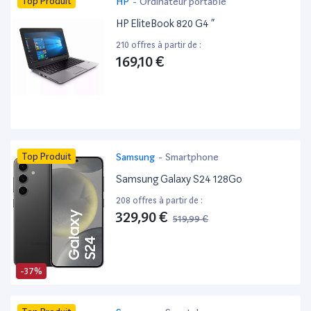
Top Produit
HP
-
Ordinateur portable
HP EliteBook 820 G4 ”
210 offres à partir de :
169,10 €
Top Produit
Samsung
-
Smartphone
Samsung Galaxy S24 128Go
208 offres à partir de :
329,90 €
519,99 €
-37%