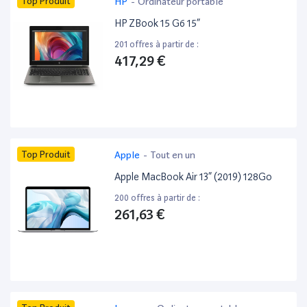
Top Produit
HP
-
Ordinateur portable
HP ZBook 15 G6 15”
201 offres à partir de :
417,29 €
Top Produit
Apple
-
Tout en un
Apple MacBook Air 13” (2019) 128Go
200 offres à partir de :
261,63 €