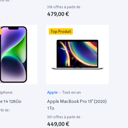
tir de :
318 offres à partir de :
479,00 €
Top Produit
tphone
Apple
-
Tout en un
e 14 128Go
Apple MacBook Pro 13” (2020)
1To
tir de :
301 offres à partir de :
449,00 €