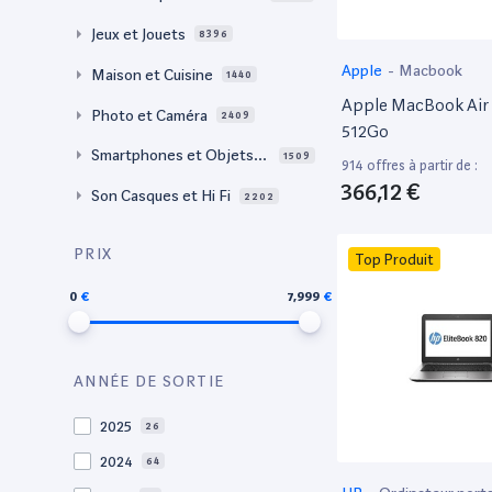
Jeux et Jouets
8396
Apple
-
Macbook
Maison et Cuisine
1440
Apple MacBook Air 
Photo et Caméra
2409
512Go
Smartphones et Objets c
1509
914 offres à partir de :
onnectés
366,12 €
Son Casques et Hi Fi
2202
PRIX
Top Produit
0
7,999
ANNÉE DE SORTIE
2025
26
2024
64