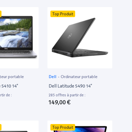
Top Produit
teur portable
Dell
-
Ordinateur portable
e 5410 14”
Dell Latitude 5490 14”
tir de :
285 offres à partir de :
149,00 €
Top Produit