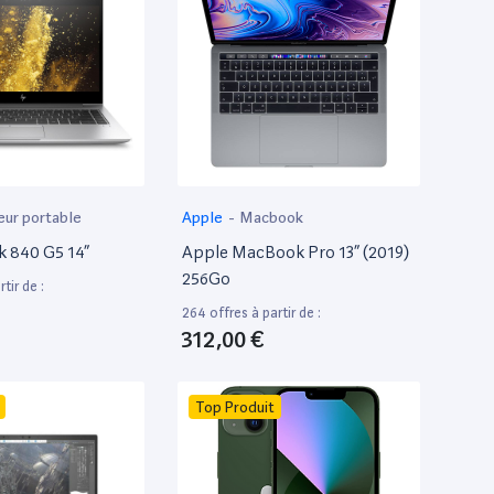
eur portable
Apple
-
Macbook
k 840 G5 14”
Apple MacBook Pro 13” (2019)
256Go
tir de :
264 offres à partir de :
312,00 €
Top Produit