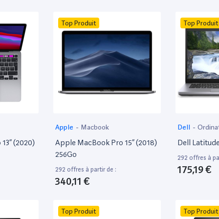
Top Produit
Top Produit
Apple
-
Macbook
Dell
-
Ordina
13” (2020)
Apple MacBook Pro 15” (2018)
Dell Latitud
256Go
292 offres à par
175,19 €
292 offres à partir de :
340,11 €
Top Produit
Top Produit