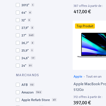
2009
3
2012"
1
387 offres à partir de :
2008
11
417,00 €
64"
6
32"
5
Top Produit
27,9"
2
27"
563
26,7"
2
25,9"
1
24,6"
17
24"
51
21,5"
156
MARCHANDS
Apple
-
Tout en un
21"
267
Apple MacBook Pro 
AFB
52
20,1"
3
512Go
Amazon
302
18"
1
312 offres à partir de :
Apple Refurb Store
23
397,00 €
17,3"
4