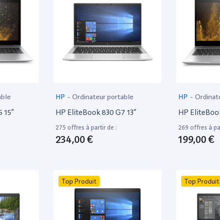
able
HP
-
Ordinateur portable
HP
-
Ordinat
 15”
HP EliteBook 830 G7 13”
HP EliteBoo
275 offres à partir de :
269 offres à par
234,00 €
199,00 €
Top Produit
Top Produit