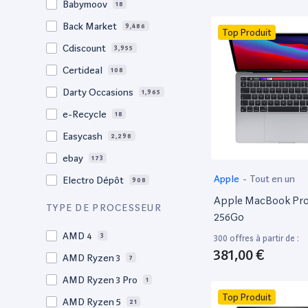
Babymoov
18
17.3"
17
Back Market
9,486
Top Produit
17"
22
Cdiscount
3,955
16.4"
1
Certideal
108
16,2"
1
Darty Occasions
1,965
16.2"
4
e-Recycle
18
16,1"
2
Easycash
2,298
16"
102
ebay
173
15,6"
13
Apple
-
Tout en un
Electro Dépôt
908
15.6"
103
Apple MacBook Pro 
Factorefurb
19
TYPE DE PROCESSEUR
15.5"
1
256Go
Fnac Occasions
17,632
15,4"
AMD 4
2
3
300 offres à partir de :
Label Emmaüs
616
381,00 €
15.4"
AMD Ryzen 3
70
7
Ma Fabrik
66
15.3"
AMD Ryzen 3 Pro
2
1
ManoMano
89
Top Produit
15"
AMD Ryzen 5
207
21