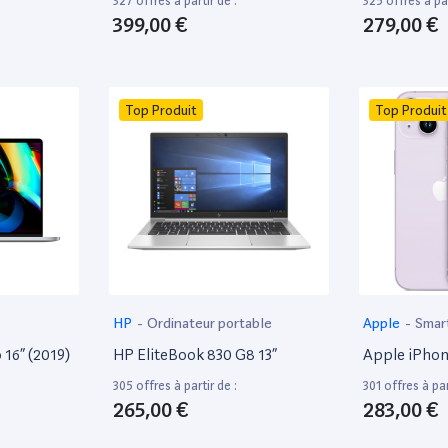
327 offres à partir de :
325 offres à par
399,00 €
279,00 €
Top Produit
Top Produit
HP
-
Ordinateur portable
Apple
-
Smar
16” (2019)
HP EliteBook 830 G8 13”
Apple iPhon
305 offres à partir de :
301 offres à par
265,00 €
283,00 €