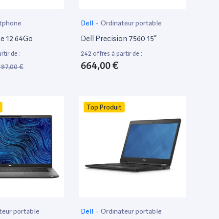
tphone
Dell
-
Ordinateur portable
e 12 64Go
Dell Precision 7560 15”
tir de :
242 offres à partir de :
664,00 €
197,00 €
Top Produit
teur portable
Dell
-
Ordinateur portable