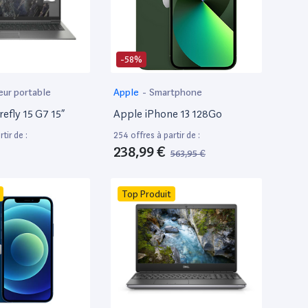
-58%
eur portable
Apple
-
Smartphone
efly 15 G7 15”
Apple iPhone 13 128Go
tir de :
254 offres à partir de :
238,99 €
563,95 €
Top Produit