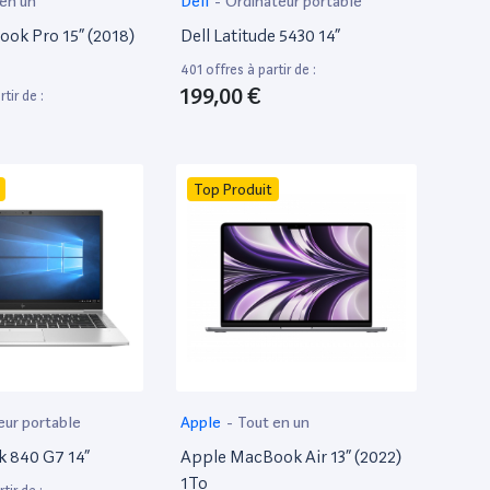
 en un
Dell
-
Ordinateur portable
ok Pro 15” (2018)
Dell Latitude 5430 14”
401 offres à partir de :
199,00 €
tir de :
Top Produit
eur portable
Apple
-
Tout en un
k 840 G7 14”
Apple MacBook Air 13” (2022)
1To