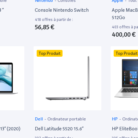
able
Nintendo
-
Consoles
Apple
-
Tout
 ”
Console Nintendo Switch
Apple MacBo
512Go
418 offres à partir de :
56,85 €
403 offres à par
400,00 €
Top Produit
Top Produit
Dell
-
Ordinateur portable
HP
-
Ordinat
13” (2020)
Dell Latitude 5520 15.6”
HP EliteBoo