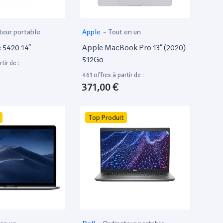
teur portable
Apple
-
Tout en un
e 5420 14”
Apple MacBook Pro 13” (2020)
512Go
tir de :
461 offres à partir de :
371,00 €
Top Produit