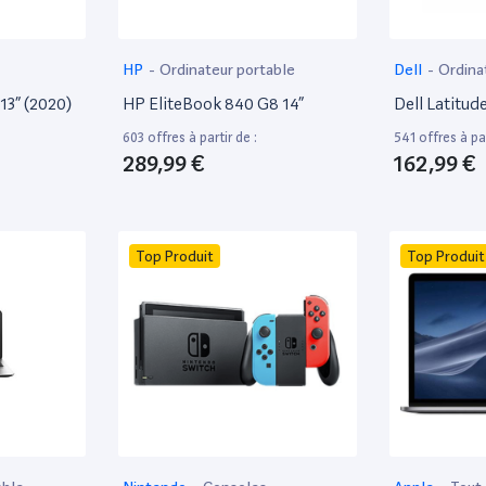
HP
-
Ordinateur portable
Dell
-
Ordina
13” (2020)
HP EliteBook 840 G8 14”
Dell Latitud
603 offres à partir de :
541 offres à par
289,99 €
162,99 €
Top Produit
Top Produit