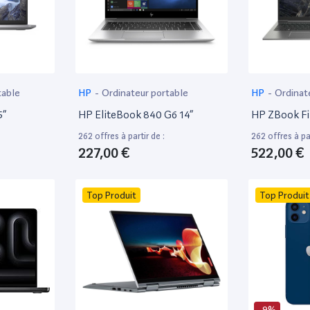
table
HP
-
Ordinateur portable
HP
-
Ordinat
5”
HP EliteBook 840 G6 14”
HP ZBook Fir
262 offres à partir de :
262 offres à par
227,00 €
522,00 €
Top Produit
Top Produit
-9%