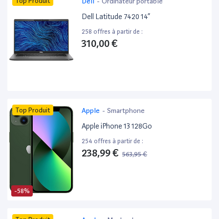
Top Produit
Dell
-
Ordinateur portable
Dell Latitude 7420 14”
258 offres à partir de :
310,00 €
Top Produit
Apple
-
Smartphone
Apple iPhone 13 128Go
254 offres à partir de :
238,99 €
563,95 €
-58%