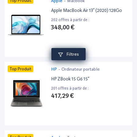
Top Produit
Apple
-
Macbook
Apple MacBook Air 13” (2020) 128Go
202 offres à partir de :
348,00 €
Filtres
Top Produit
HP
-
Ordinateur portable
HP ZBook 15 G6 15”
201 offres à partir de :
417,29 €