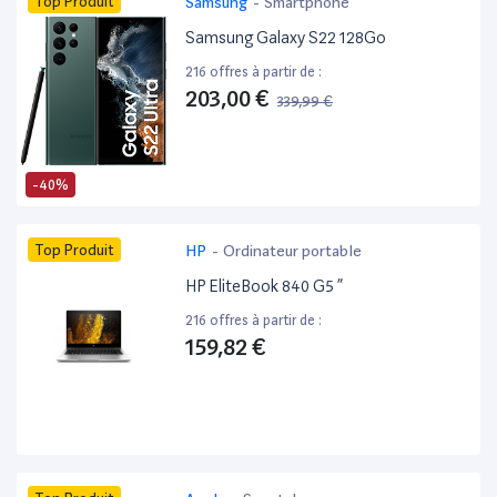
Top Produit
Samsung
-
Smartphone
Samsung Galaxy S22 128Go
216 offres à partir de :
203,00 €
339,99 €
-40%
Top Produit
HP
-
Ordinateur portable
HP EliteBook 840 G5 ”
216 offres à partir de :
159,82 €