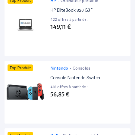
Top Produit
HP
-
Ordinateur portable
HP EliteBook 820 G3 ”
422 offres à partir de :
149,11 €
Top Produit
Nintendo
-
Consoles
Console Nintendo Switch
418 offres à partir de :
56,85 €