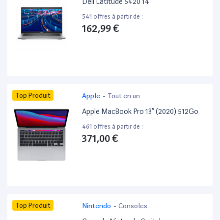
Dell Latitude 5420 14”
541 offres à partir de :
162,99 €
Top Produit
Apple
-
Tout en un
Apple MacBook Pro 13” (2020) 512Go
461 offres à partir de :
371,00 €
Top Produit
Nintendo
-
Consoles