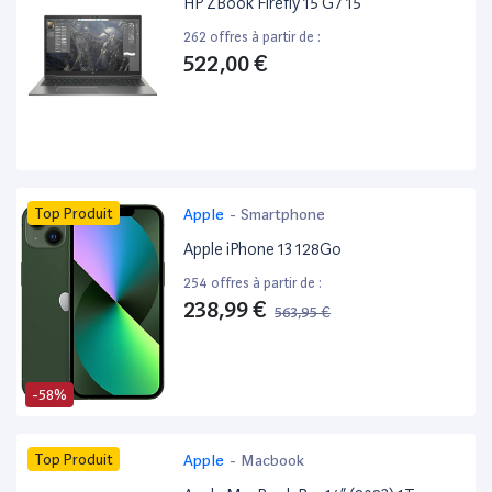
HP ZBook Firefly 15 G7 15”
262 offres à partir de :
522,00 €
Top Produit
Apple
-
Smartphone
Apple iPhone 13 128Go
254 offres à partir de :
238,99 €
563,95 €
-58%
Top Produit
Apple
-
Macbook