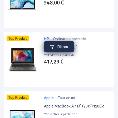
348,00 €
Top Produit
HP
-
Ordinateur portable
Filtres
HP ZBook 15 G6 15”
201 offres à partir de :
417,29 €
Top Produit
Apple
-
Tout en un
Apple MacBook Air 13” (2019) 128Go
200 offres à partir de :