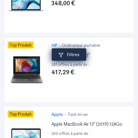
348,00 €
Top Produit
HP
-
Ordinateur portable
Filtres
HP ZBook 15 G6 15”
201 offres à partir de :
417,29 €
Top Produit
Apple
-
Tout en un
Apple MacBook Air 13” (2019) 128Go
200 offres à partir de :