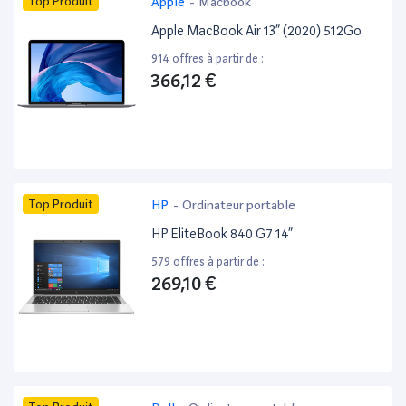
Top Produit
Apple
-
Macbook
Apple MacBook Air 13” (2020) 512Go
914 offres à partir de :
366,12 €
Top Produit
HP
-
Ordinateur portable
HP EliteBook 840 G7 14”
579 offres à partir de :
269,10 €