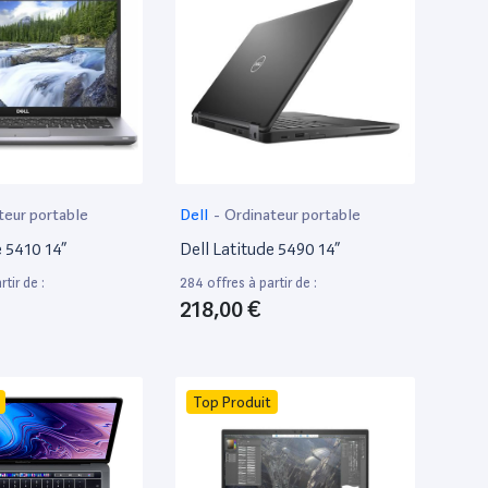
teur portable
Dell
-
Ordinateur portable
e 5410 14”
Dell Latitude 5490 14”
tir de :
284 offres à partir de :
218,00 €
Top Produit