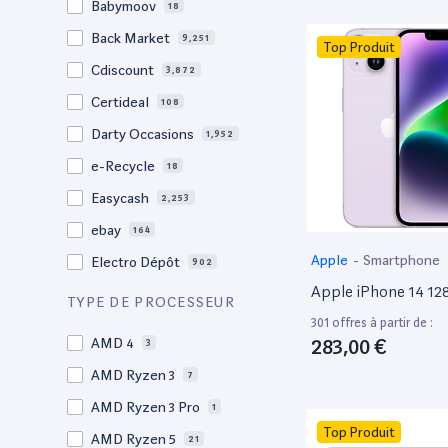
Babymoov
18
17.3"
17
Back Market
9,251
Top Produit
17"
22
Cdiscount
3,872
16.4"
1
Certideal
108
16,2"
1
Darty Occasions
1,952
16.2"
4
e-Recycle
18
16,1"
2
Easycash
2,253
16"
98
ebay
164
15,6"
14
Apple
-
Smartphone
Electro Dépôt
902
15.6"
104
Apple iPhone 14 1
Factorefurb
19
TYPE DE PROCESSEUR
15.5"
1
301 offres à partir de :
Fnac Occasions
17,340
15,4"
283,00 €
AMD 4
2
3
Label Emmaüs
609
15.4"
AMD Ryzen 3
68
7
Ma Fabrik
192
15.3"
AMD Ryzen 3 Pro
2
1
ManoMano
89
Top Produit
15"
AMD Ryzen 5
203
21