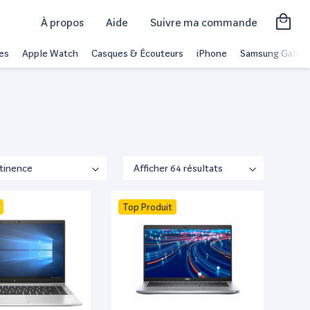
À propos
Aide
Suivre ma commande
es
Apple Watch
Casques & Écouteurs
iPhone
Samsung Galaxy
Top Produit