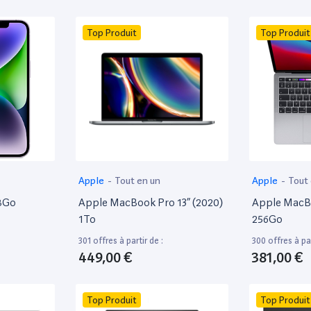
Top Produit
Top Produit
Apple
-
Tout en un
Apple
-
Tout
28Go
Apple MacBook Pro 13” (2020)
Apple MacBo
1To
256Go
301 offres à partir de :
300 offres à par
449,00 €
381,00 €
Top Produit
Top Produit