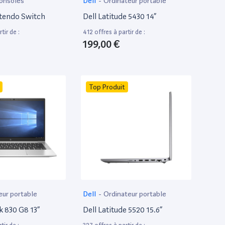
onsoles
Dell
-
Ordinateur portable
tendo Switch
Dell Latitude 5430 14”
tir de :
412 offres à partir de :
199,00 €
Top Produit
eur portable
Dell
-
Ordinateur portable
k 830 G8 13”
Dell Latitude 5520 15.6”