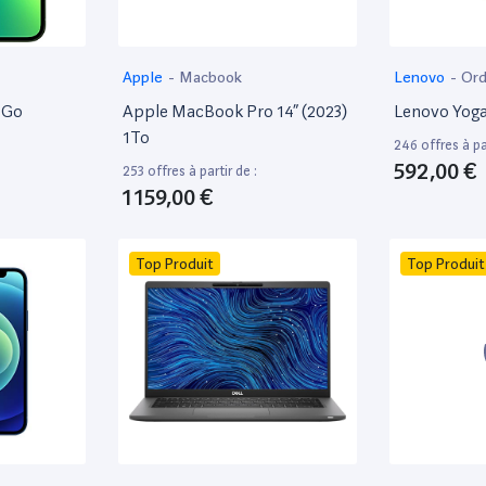
Apple
-
Macbook
Lenovo
-
Ord
8Go
Apple MacBook Pro 14” (2023)
Lenovo Yoga
1To
246 offres à par
592,00 €
253 offres à partir de :
1 159,00 €
Top Produit
Top Produit