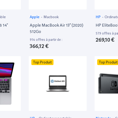
able
Apple
-
Macbook
HP
-
Ordinat
8 14”
Apple MacBook Air 13” (2020)
HP EliteBoo
512Go
579 offres à par
269,10 €
914 offres à partir de :
366,12 €
Top Produit
Top Produit