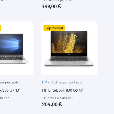
tir de :
327 offres à partir de :
399,00 €
Top Produit
eur portable
HP
-
Ordinateur portable
k 830 G7 13”
HP EliteBook 830 G5 13”
ir de :
310 offres à partir de :
204,00 €