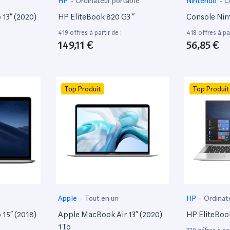
HP
-
Ordinateur portable
Nintendo
-
C
13” (2020)
HP EliteBook 820 G3 ”
Console Nin
419 offres à partir de :
418 offres à par
149,11 €
56,85 €
Top Produit
Top Produit
Apple
-
Tout en un
HP
-
Ordinat
15” (2018)
Apple MacBook Air 13” (2020)
HP EliteBoo
1To