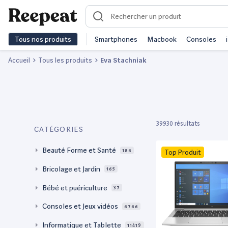
Tous nos produits
Smartphones
Macbook
Consoles
Accueil
Tous les produits
Eva Stachniak
39930 résultats
CATÉGORIES
Beauté Forme et Santé
186
Top Produit
Bricolage et Jardin
165
Bébé et puériculture
37
Consoles et Jeux vidéos
6766
Informatique et Tablette
11419