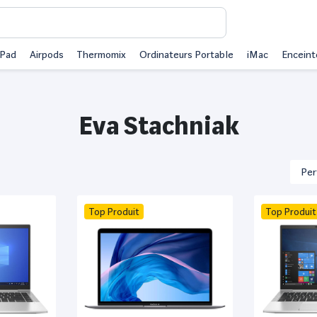
iPad
Airpods
Thermomix
Ordinateurs Portable
iMac
Enceint
Eva Stachniak
Top Produit
Top Produit