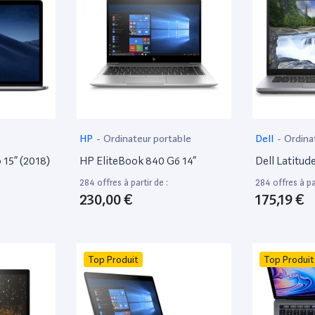
HP
-
Ordinateur portable
Dell
-
Ordina
15” (2018)
HP EliteBook 840 G6 14”
Dell Latitud
284 offres à partir de :
284 offres à par
230,00 €
175,19 €
Top Produit
Top Produit