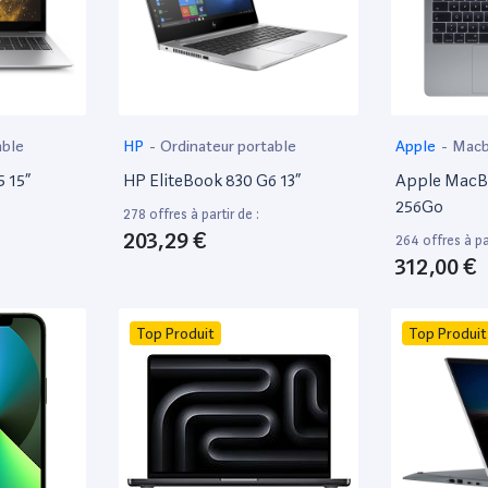
able
HP
-
Ordinateur portable
Apple
-
Mac
 15”
HP EliteBook 830 G6 13”
Apple MacBo
256Go
278 offres à partir de :
203,29 €
264 offres à par
312,00 €
Top Produit
Top Produit