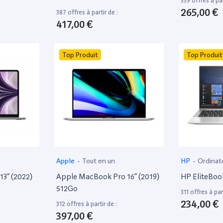
339 offres à par
265,00 €
387 offres à partir de :
417,00 €
Top Produit
Top Produit
Apple
-
Tout en un
HP
-
Ordinat
13” (2022)
Apple MacBook Pro 16” (2019)
HP EliteBoo
512Go
311 offres à part
234,00 €
312 offres à partir de :
397,00 €