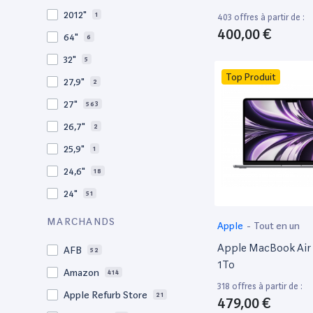
2010
19
2012"
1
403 offres à partir de :
2009
3
400,00 €
64"
6
2008
11
32"
5
Top Produit
27,9"
2
27"
563
26,7"
2
25,9"
1
24,6"
18
24"
51
21,5"
156
MARCHANDS
Apple
-
Tout en un
21"
267
Apple MacBook Air 
AFB
52
20,1"
3
1To
Amazon
414
18"
1
318 offres à partir de :
Apple Refurb Store
21
479,00 €
17,3"
5