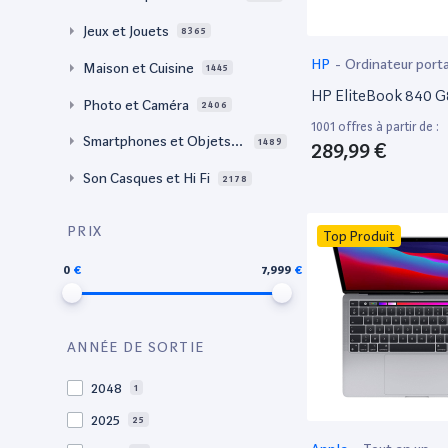
Jeux et Jouets
8365
HP
-
Ordinateur port
Maison et Cuisine
1445
HP EliteBook 840 G
Photo et Caméra
2406
1001 offres à partir de :
Smartphones et Objets c
1489
289,99 €
onnectés
Son Casques et Hi Fi
2178
PRIX
Top Produit
0
7,999
ANNÉE DE SORTIE
2048
1
2025
25