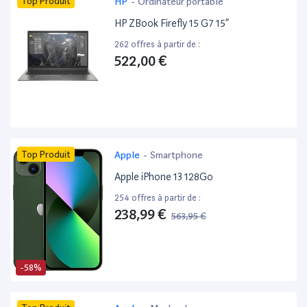
Top Produit
HP
-
Ordinateur portable
HP ZBook Firefly 15 G7 15”
262 offres à partir de :
522,00 €
Top Produit
Apple
-
Smartphone
Apple iPhone 13 128Go
254 offres à partir de :
238,99 €
563,95 €
-58%