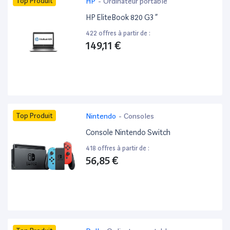
Top Produit
HP
-
Ordinateur portable
HP EliteBook 820 G3 ”
422 offres à partir de :
149,11 €
Top Produit
Nintendo
-
Consoles
Console Nintendo Switch
418 offres à partir de :
56,85 €