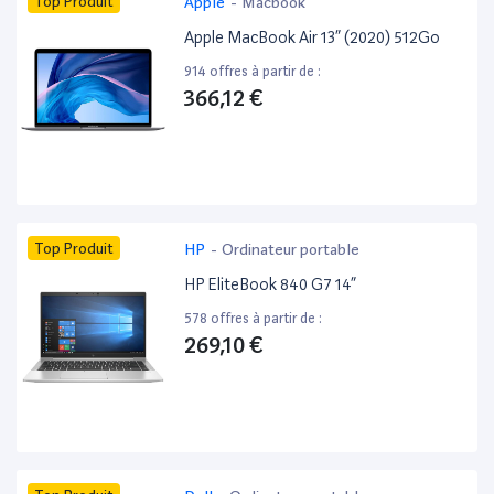
Top Produit
Apple
-
Macbook
Apple MacBook Air 13” (2020) 512Go
914 offres à partir de :
366,12 €
Top Produit
HP
-
Ordinateur portable
HP EliteBook 840 G7 14”
578 offres à partir de :
269,10 €