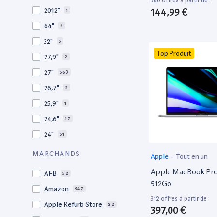
360 offres à partir de :
2009
3
144,99 €
2012"
1
2008
11
64"
6
32"
5
Top Produit
27,9"
2
27"
563
26,7"
2
25,9"
1
24,6"
17
24"
51
21,5"
156
MARCHANDS
Apple
-
Tout en un
21"
267
Apple MacBook Pro 
AFB
52
20,1"
3
512Go
Amazon
347
18"
1
312 offres à partir de :
Apple Refurb Store
22
397,00 €
17,3"
2