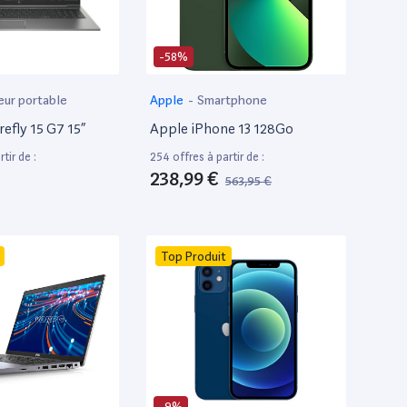
-58%
eur portable
Apple
-
Smartphone
efly 15 G7 15”
Apple iPhone 13 128Go
tir de :
254 offres à partir de :
238,99 €
563,95 €
Top Produit
-9%