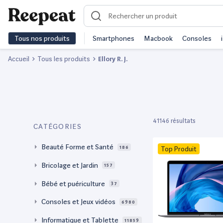
Tous nos produits
Smartphones
Macbook
Consoles
Accueil
Tous les produits
Ellory R. J.
41146 résultats
CATÉGORIES
Beauté Forme et Santé
186
Top Produit
Bricolage et Jardin
157
Bébé et puériculture
37
Consoles et Jeux vidéos
6980
Informatique et Tablette
11859