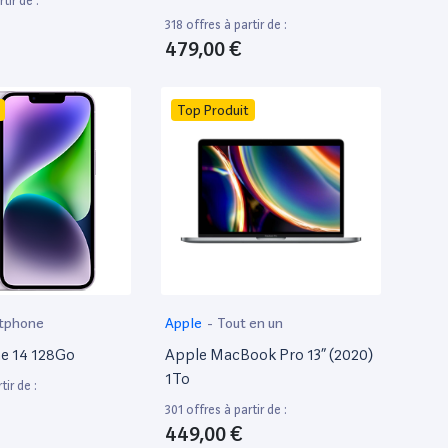
tir de :
318 offres à partir de :
479,00 €
Top Produit
tphone
Apple
-
Tout en un
e 14 128Go
Apple MacBook Pro 13” (2020)
1To
tir de :
301 offres à partir de :
449,00 €