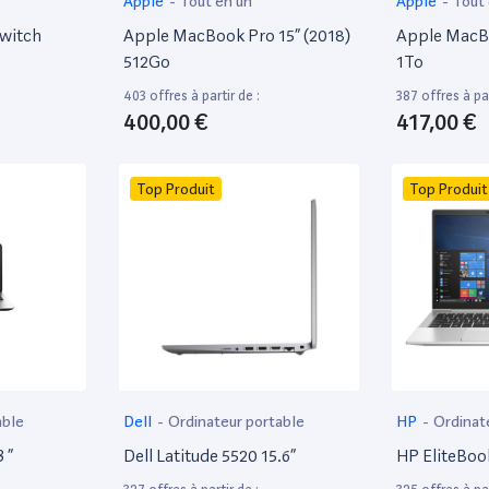
Apple
-
Tout en un
Apple
-
Tout
witch
Apple MacBook Pro 15” (2018)
Apple MacBo
512Go
1To
403 offres à partir de :
387 offres à par
400,00 €
417,00 €
Top Produit
Top Produit
able
Dell
-
Ordinateur portable
HP
-
Ordinat
 ”
Dell Latitude 5520 15.6”
HP EliteBoo