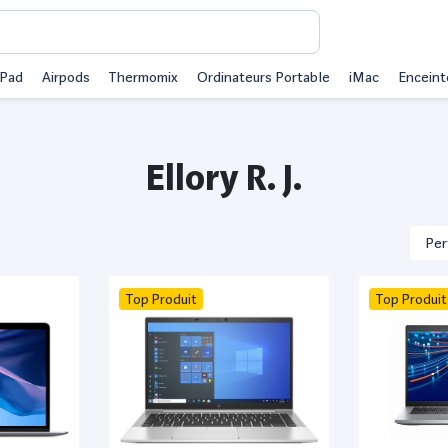
iPad
Airpods
Thermomix
Ordinateurs Portable
iMac
Enceint
Ellory R. J.
Top Produit
Top Produit