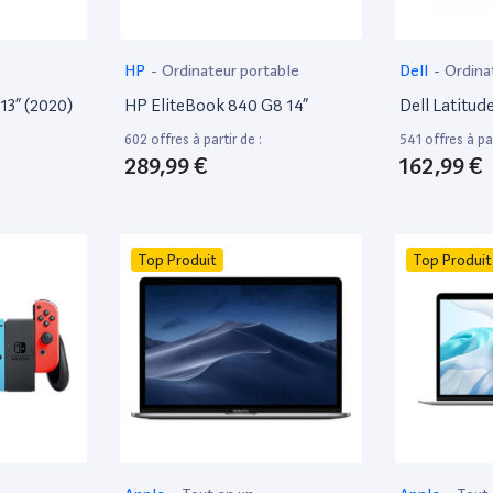
HP
-
Ordinateur portable
Dell
-
Ordina
13” (2020)
HP EliteBook 840 G8 14”
Dell Latitud
602 offres à partir de :
541 offres à par
289,99 €
162,99 €
Top Produit
Top Produit