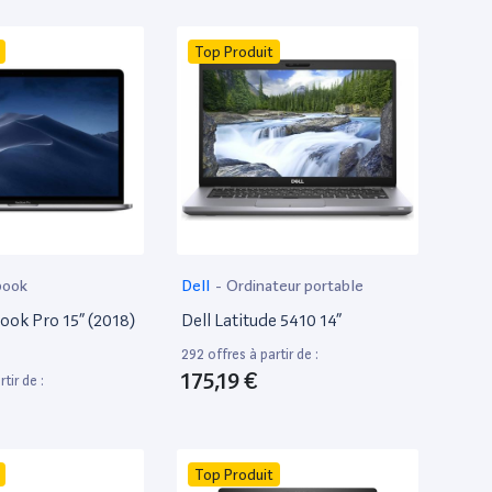
Top Produit
book
Dell
-
Ordinateur portable
ok Pro 15” (2018)
Dell Latitude 5410 14”
292 offres à partir de :
175,19 €
tir de :
Top Produit