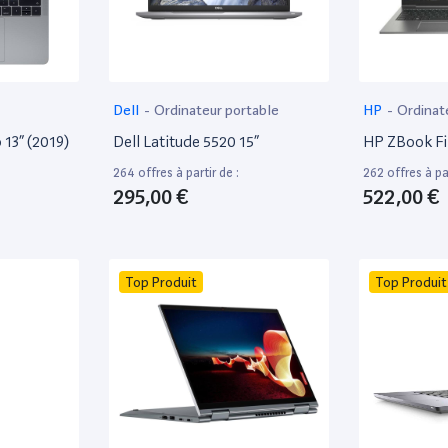
Dell
-
Ordinateur portable
HP
-
Ordinat
13” (2019)
Dell Latitude 5520 15”
HP ZBook Fir
264 offres à partir de :
262 offres à par
295,00 €
522,00 €
Top Produit
Top Produit