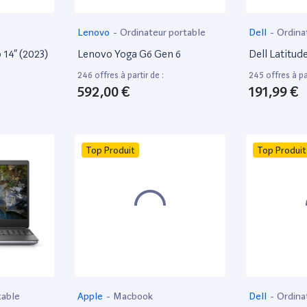
Lenovo
-
Ordinateur portable
Dell
-
Ordina
bureautique
14” (2023)
Lenovo Yoga G6 Gen 6
Dell Latitud
246 offres à partir de :
245 offres à par
592,00 €
191,99 €
Top Produit
Top Produit
table
Apple
-
Macbook
Dell
-
Ordina