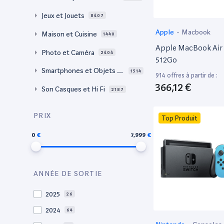
Jeux et Jouets
8407
Apple
-
Macbook
Maison et Cuisine
1440
Apple MacBook Air 
Photo et Caméra
2404
512Go
Smartphones et Objets c
1514
914 offres à partir de :
onnectés
366,12 €
Son Casques et Hi Fi
2187
PRIX
Top Produit
0
7,999
ANNÉE DE SORTIE
2025
26
2024
64