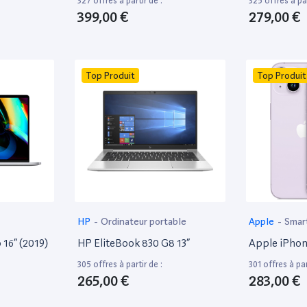
327 offres à partir de :
325 offres à par
399,00 €
279,00 €
Top Produit
Top Produit
HP
-
Ordinateur portable
Apple
-
Smar
16” (2019)
HP EliteBook 830 G8 13”
Apple iPhon
305 offres à partir de :
301 offres à par
265,00 €
283,00 €