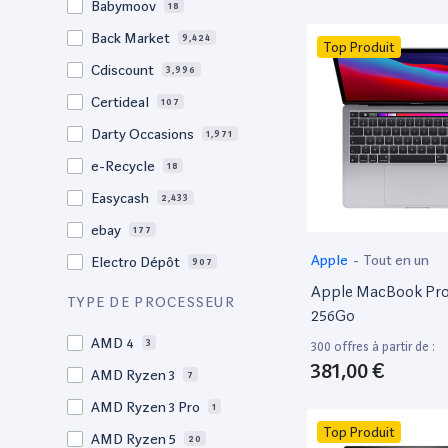
Babymoov
18
17.3"
17
Back Market
9,424
Top Produit
17"
22
Cdiscount
3,996
16.4"
1
Certideal
107
16,2"
2
Darty Occasions
1,971
16.2"
4
e-Recycle
18
16,1"
2
Easycash
2,433
16"
102
ebay
177
15,6"
11
Apple
-
Tout en un
Electro Dépôt
907
15.6"
103
Apple MacBook Pro 
Factorefurb
19
TYPE DE PROCESSEUR
15,4"
2
256Go
Fnac Occasions
17,635
15.4"
AMD 4
73
3
300 offres à partir de :
Label Emmaüs
613
381,00 €
15.3"
AMD Ryzen 3
2
7
Ma Fabrik
66
15"
AMD Ryzen 3 Pro
205
1
ManoMano
89
Top Produit
14.6"
AMD Ryzen 5
3
20