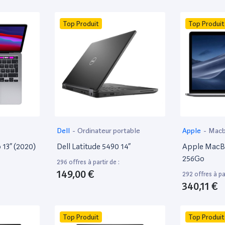
Top Produit
Top Produit
Dell
-
Ordinateur portable
Apple
-
Mac
13” (2020)
Dell Latitude 5490 14”
Apple MacBo
256Go
296 offres à partir de :
149,00 €
292 offres à par
340,11 €
Top Produit
Top Produit