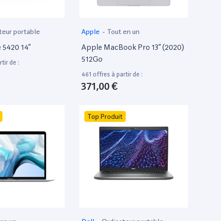
teur portable
Apple
-
Tout en un
e 5420 14”
Apple MacBook Pro 13” (2020)
512Go
tir de :
461 offres à partir de :
371,00 €
Top Produit