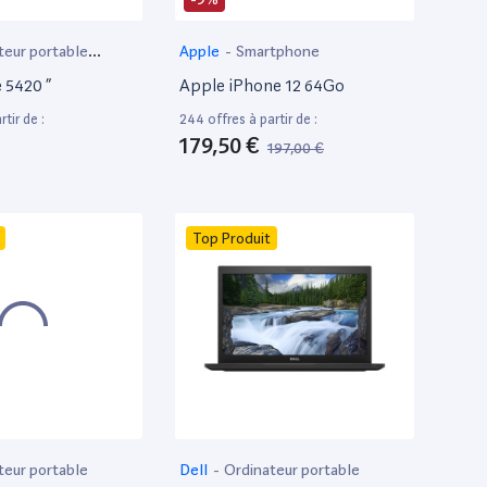
teur portable
Apple
-
Smartphone
e 5420 ”
Apple iPhone 12 64Go
tir de :
244 offres à partir de :
179,50 €
197,00 €
Top Produit
teur portable
Dell
-
Ordinateur portable