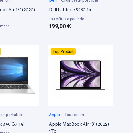
 en un
Dell
-
Ordinateur portable
ok Air 13” (2020)
Dell Latitude 5430 14”
380 offres à partir de :
199,00 €
tir de :
Top Produit
eur portable
Apple
-
Tout en un
k 840 G7 14”
Apple MacBook Air 13” (2022)
1To