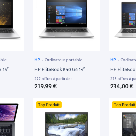
able
HP
-
Ordinateur portable
HP
-
Ordinat
 15”
HP EliteBook 840 G6 14”
HP EliteBoo
277 offres à partir de :
275 offres à par
219,99 €
234,00 €
Top Produit
Top Produit