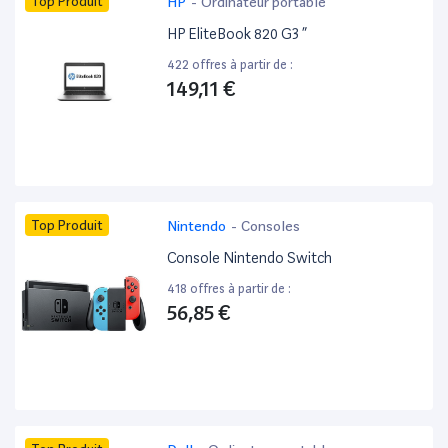
Top Produit
HP
-
Ordinateur portable
HP EliteBook 820 G3 ”
422 offres à partir de :
149,11 €
Top Produit
Nintendo
-
Consoles
Console Nintendo Switch
418 offres à partir de :
56,85 €