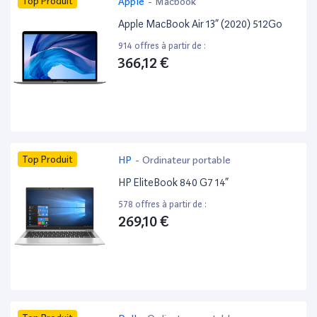
Top Produit
Apple
-
Macbook
Apple MacBook Air 13” (2020) 512Go
914 offres à partir de :
366,12 €
Top Produit
HP
-
Ordinateur portable
HP EliteBook 840 G7 14”
578 offres à partir de :
269,10 €