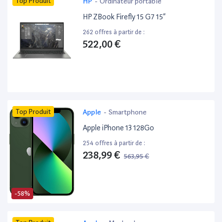
Top Produit
HP
-
Ordinateur portable
HP ZBook Firefly 15 G7 15”
262 offres à partir de :
522,00 €
Top Produit
Apple
-
Smartphone
Apple iPhone 13 128Go
254 offres à partir de :
238,99 €
563,95 €
-58%