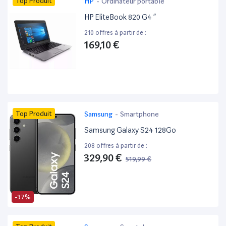
Top Produit
HP
-
Ordinateur portable
HP EliteBook 820 G4 ”
210 offres à partir de :
169,10 €
Top Produit
Samsung
-
Smartphone
Samsung Galaxy S24 128Go
208 offres à partir de :
329,90 €
519,99 €
-37%