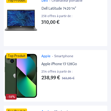
Top Produit
Dell
-
Ordinateur portable
Dell Latitude 7420 14”
258 offres à partir de :
310,00 €
Top Produit
Apple
-
Smartphone
Apple iPhone 13 128Go
254 offres à partir de :
238,99 €
563,95 €
-58%