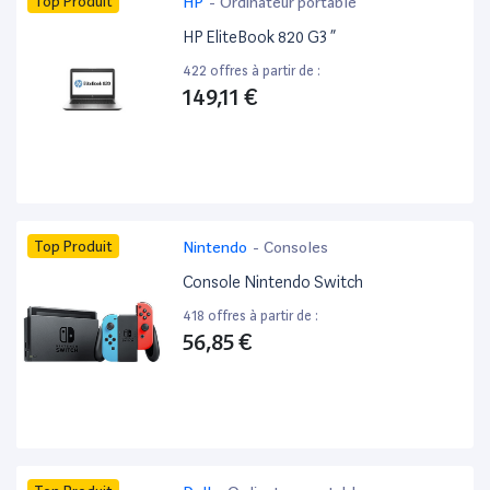
Top Produit
HP
-
Ordinateur portable
HP EliteBook 820 G3 ”
422 offres à partir de :
149,11 €
Top Produit
Nintendo
-
Consoles
Console Nintendo Switch
418 offres à partir de :
56,85 €