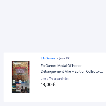
EA Games
-
Jeux PC
Ea Games Medal Of Honor
Débarquement Allié – Edition Collector –
PC Cd-Rom – Cd2 Manquant
Une offre à partir de :
13,00 €