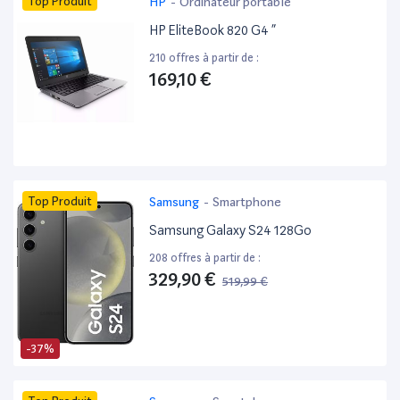
Top Produit
HP
-
Ordinateur portable
HP EliteBook 820 G4 ”
210 offres à partir de :
169,10 €
Top Produit
Samsung
-
Smartphone
Samsung Galaxy S24 128Go
208 offres à partir de :
329,90 €
519,99 €
-37%