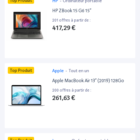
Top Produit
HP
-
Ordinateur portable
HP ZBook 15 G6 15”
201 offres à partir de :
417,29 €
Top Produit
Apple
-
Tout en un
Apple MacBook Air 13” (2019) 128Go
200 offres à partir de :
261,63 €