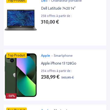
Top Produit
Dell
-
Ordinateur portable
Dell Latitude 7420 14”
258 offres à partir de :
310,00 €
Top Produit
Apple
-
Smartphone
Apple iPhone 13 128Go
254 offres à partir de :
238,99 €
563,95 €
-58%