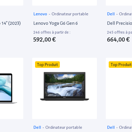
Lenovo
-
Ordinateur portable
Dell
-
Ordina
14” (2023)
Lenovo Yoga G6 Gen 6
Dell Precisi
246 offres à partir de :
245 offres à par
592,00 €
664,00 €
Top Produit
Top Produit
Dell
-
Ordinateur portable
Dell
-
Ordina