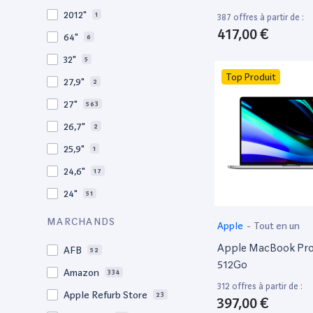
2009
3
2012"
1
387 offres à partir de :
2008
11
417,00 €
64"
6
32"
5
Top Produit
27,9"
2
27"
563
26,7"
2
25,9"
1
24,6"
17
24"
51
21,5"
156
MARCHANDS
Apple
-
Tout en un
21"
267
Apple MacBook Pro 
AFB
52
20,1"
3
512Go
Amazon
334
18"
1
312 offres à partir de :
Apple Refurb Store
23
397,00 €
17,3"
4