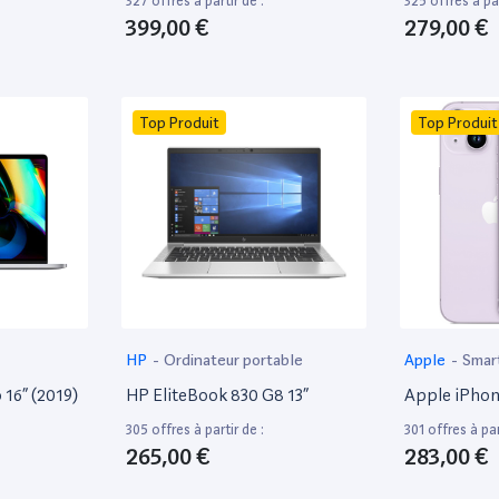
327 offres à partir de :
325 offres à par
399,00 €
279,00 €
Top Produit
Top Produit
HP
-
Ordinateur portable
Apple
-
Smar
16” (2019)
HP EliteBook 830 G8 13”
Apple iPhon
305 offres à partir de :
301 offres à par
265,00 €
283,00 €