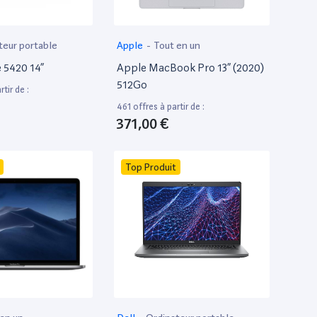
teur portable
Apple
-
Tout en un
e 5420 14”
Apple MacBook Pro 13” (2020)
512Go
tir de :
461 offres à partir de :
371,00 €
Top Produit