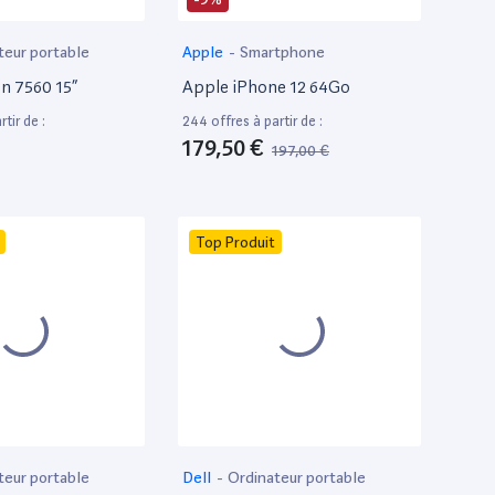
teur portable
Apple
-
Smartphone
on 7560 15”
Apple iPhone 12 64Go
tir de :
244 offres à partir de :
179,50 €
197,00 €
Top Produit
teur portable
Dell
-
Ordinateur portable