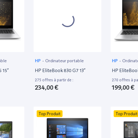
able
HP
-
Ordinateur portable
HP
-
Ordinat
 15”
HP EliteBook 830 G7 13”
HP EliteBoo
275 offres à partir de :
270 offres à par
234,00 €
199,00 €
Top Produit
Top Produit