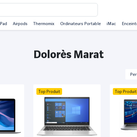
iPad
Airpods
Thermomix
Ordinateurs Portable
iMac
Enceint
Dolorès Marat
Top Produit
Top Produit