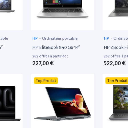
table
HP
-
Ordinateur portable
HP
-
Ordinat
5”
HP EliteBook 840 G6 14”
HP ZBook Fir
262 offres à partir de :
262 offres à par
227,00 €
522,00 €
Top Produit
Top Produit