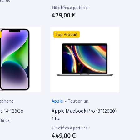
tir de :
318 offres à partir de :
479,00 €
Top Produit
tphone
Apple
-
Tout en un
e 14 128Go
Apple MacBook Pro 13” (2020)
1To
tir de :
301 offres à partir de :
449,00 €