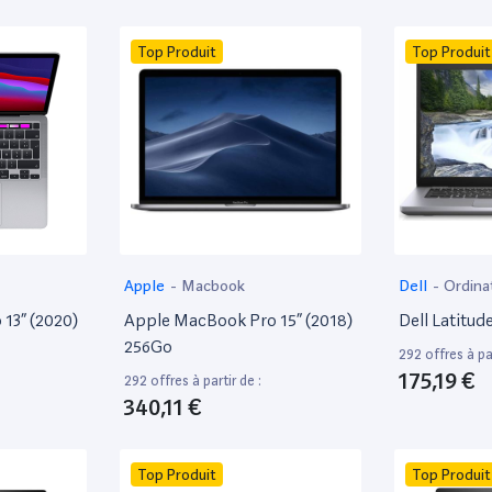
Top Produit
Top Produit
Apple
-
Macbook
Dell
-
Ordina
13” (2020)
Apple MacBook Pro 15” (2018)
Dell Latitud
256Go
292 offres à par
175,19 €
292 offres à partir de :
340,11 €
Top Produit
Top Produit