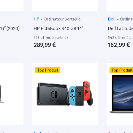
HP
-
Ordinateur portable
Dell
-
Ordina
13” (2020)
HP EliteBook 840 G8 14”
Dell Latitud
603 offres à partir de :
542 offres à par
289,99 €
162,99 €
Top Produit
Top Produit