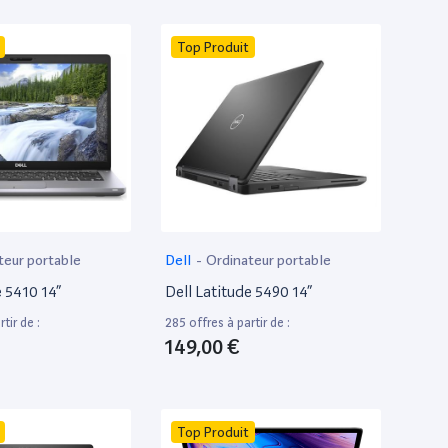
Top Produit
teur portable
Dell
-
Ordinateur portable
e 5410 14”
Dell Latitude 5490 14”
tir de :
285 offres à partir de :
149,00 €
Top Produit