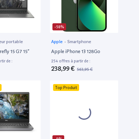
-58%
eur portable
Apple
-
Smartphone
efly 15 G7 15”
Apple iPhone 13 128Go
tir de :
254 offres à partir de :
238,99 €
563,95 €
Top Produit
-9%