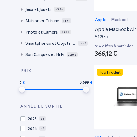
Jeux et Jouets
8396
Apple
-
Macbook
Maison et Cuisine
1471
Apple MacBook Air 
Photo et Caméra
2408
512Go
Smartphones et Objets c
1504
914 offres à partir de :
onnectés
366,12 €
Son Casques et Hi Fi
2202
PRIX
Top Produit
0
7,999
ANNÉE DE SORTIE
2025
26
2024
64