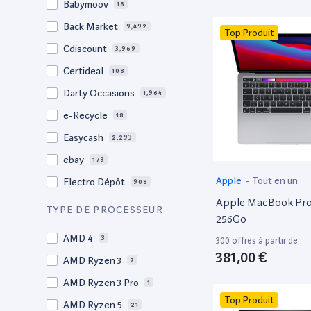
Babymoov
18
17.3"
17
Back Market
9,492
Top Produit
17"
22
Cdiscount
3,969
16.4"
1
Certideal
108
16,2"
1
Darty Occasions
1,964
16.2"
4
e-Recycle
18
16,1"
2
Easycash
2,293
16"
102
ebay
173
15,6"
13
Apple
-
Tout en un
Electro Dépôt
908
15.6"
103
Apple MacBook Pro 
Factorefurb
19
TYPE DE PROCESSEUR
15.5"
1
256Go
Fnac Occasions
17,632
15,4"
AMD 4
2
3
300 offres à partir de :
Label Emmaüs
613
381,00 €
15.4"
AMD Ryzen 3
69
7
Ma Fabrik
66
15.3"
AMD Ryzen 3 Pro
2
1
ManoMano
89
Top Produit
15"
AMD Ryzen 5
207
21