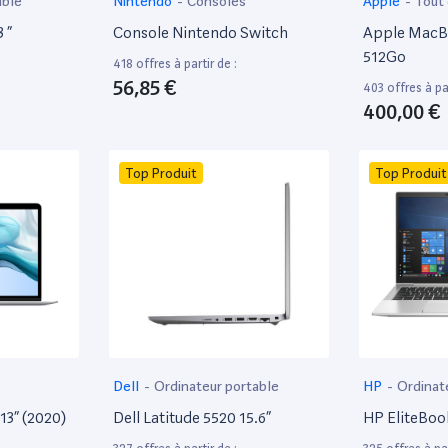
able
Nintendo
-
Consoles
Apple
-
Tout
 ”
Console Nintendo Switch
Apple MacBo
512Go
418 offres à partir de :
56,85 €
403 offres à par
400,00 €
Top Produit
Top Produit
Dell
-
Ordinateur portable
HP
-
Ordinat
13” (2020)
Dell Latitude 5520 15.6”
HP EliteBoo