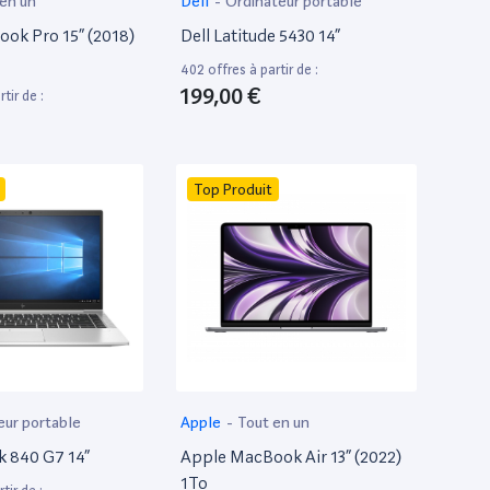
 en un
Dell
-
Ordinateur portable
ok Pro 15” (2018)
Dell Latitude 5430 14”
402 offres à partir de :
199,00 €
tir de :
Top Produit
eur portable
Apple
-
Tout en un
k 840 G7 14”
Apple MacBook Air 13” (2022)
1To