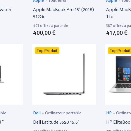
Apple
-
Tout en un
Apple
-
Tout
witch
Apple MacBook Pro 15” (2018)
Apple MacBo
512Go
1To
403 offres à partir de :
387 offres à par
400,00 €
417,00 €
Top Produit
Top Produit
able
Dell
-
Ordinateur portable
HP
-
Ordinat
 ”
Dell Latitude 5520 15.6”
HP EliteBoo