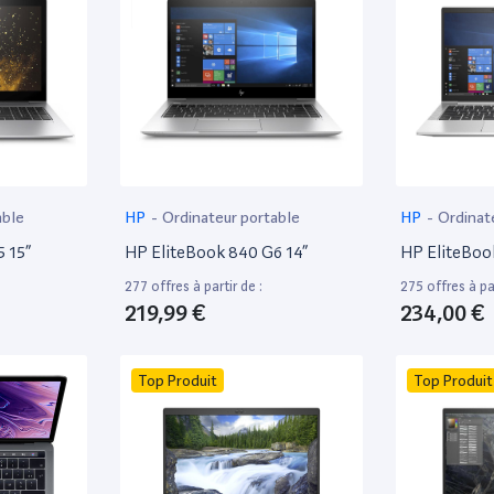
able
HP
-
Ordinateur portable
HP
-
Ordinat
 15”
HP EliteBook 840 G6 14”
HP EliteBoo
277 offres à partir de :
275 offres à par
219,99 €
234,00 €
Top Produit
Top Produit