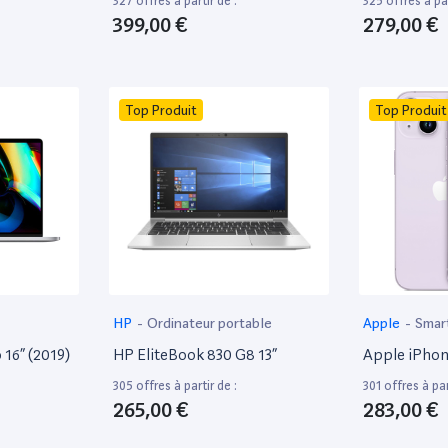
327 offres à partir de :
325 offres à par
399,00 €
279,00 €
Top Produit
Top Produit
HP
-
Ordinateur portable
Apple
-
Smar
16” (2019)
HP EliteBook 830 G8 13”
Apple iPhon
305 offres à partir de :
301 offres à par
265,00 €
283,00 €