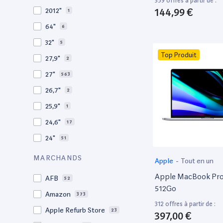
359 offres à partir de :
2009
3
144,99 €
2012"
1
2008
11
64"
6
32"
5
Top Produit
27,9"
2
27"
563
26,7"
2
25,9"
1
24,6"
17
24"
51
21,5"
156
MARCHANDS
Apple
-
Tout en un
21"
267
Apple MacBook Pro 
AFB
52
20,1"
3
512Go
Amazon
373
18"
1
312 offres à partir de :
Apple Refurb Store
23
397,00 €
17,3"
2