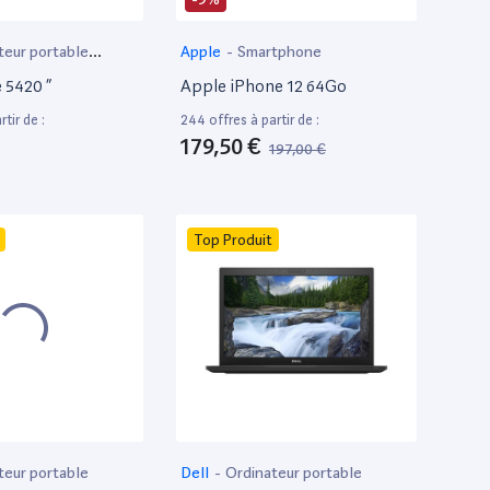
teur portable
Apple
-
Smartphone
e 5420 ”
Apple iPhone 12 64Go
tir de :
244 offres à partir de :
179,50 €
197,00 €
Top Produit
teur portable
Dell
-
Ordinateur portable