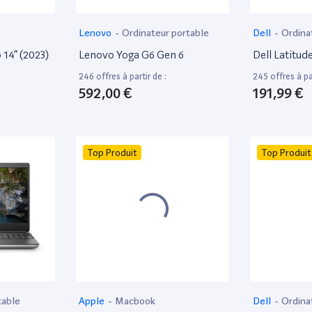
Lenovo
-
Ordinateur portable
Dell
-
Ordina
bureautique
14” (2023)
Lenovo Yoga G6 Gen 6
Dell Latitud
246 offres à partir de :
245 offres à par
592,00 €
191,99 €
Top Produit
Top Produit
table
Apple
-
Macbook
Dell
-
Ordina