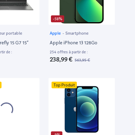
-58%
eur portable
Apple
-
Smartphone
efly 15 G7 15”
Apple iPhone 13 128Go
tir de :
254 offres à partir de :
238,99 €
563,95 €
Top Produit
-9%