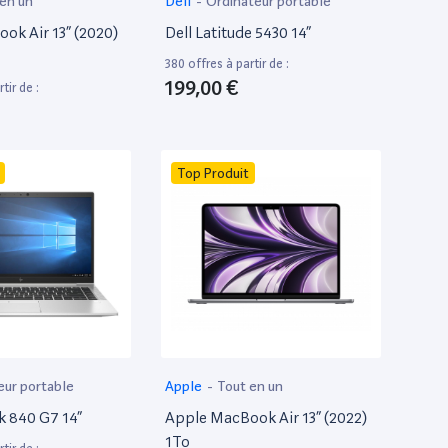
 en un
Dell
-
Ordinateur portable
ok Air 13” (2020)
Dell Latitude 5430 14”
380 offres à partir de :
199,00 €
tir de :
Top Produit
eur portable
Apple
-
Tout en un
k 840 G7 14”
Apple MacBook Air 13” (2022)
1To