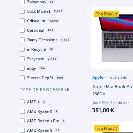
Babymoov
18
17.3"
17
Back Market
9,448
Top Produit
17"
22
Cdiscount
4,000
16.4"
1
Certideal
107
16,2"
1
Darty Occasions
1,974
16.2"
4
e-Recycle
18
16,1"
2
Easycash
2,442
16"
103
ebay
180
15,6"
12
Apple
-
Tout en un
Electro Dépôt
908
15.6"
105
Apple MacBook Pro 
Factorefurb
19
TYPE DE PROCESSEUR
15,4"
2
256Go
Fnac Occasions
17,649
15.4"
AMD 4
73
3
300 offres à partir de :
Label Emmaüs
614
381,00 €
15.3"
AMD Ryzen 3
2
7
Ma Fabrik
66
15"
AMD Ryzen 3 Pro
206
1
ManoMano
89
Top Produit
14.6"
AMD Ryzen 5
3
21