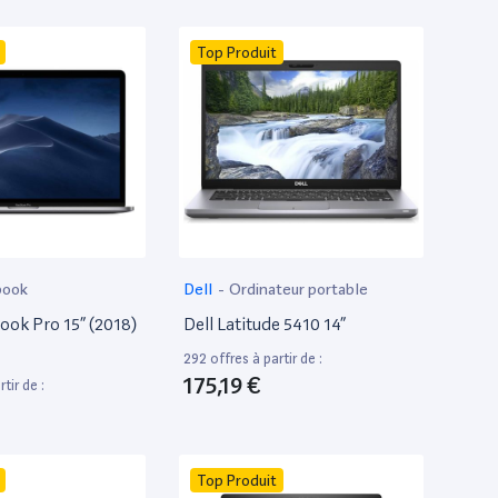
Top Produit
book
Dell
-
Ordinateur portable
ok Pro 15” (2018)
Dell Latitude 5410 14”
292 offres à partir de :
175,19 €
tir de :
Top Produit