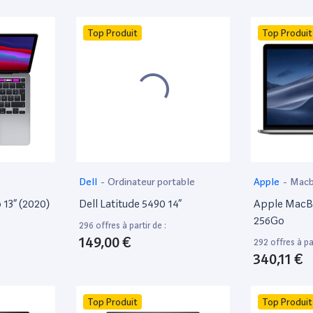
Top Produit
Top Produit
Dell
-
Ordinateur portable
Apple
-
Mac
13” (2020)
Dell Latitude 5490 14”
Apple MacBo
256Go
296 offres à partir de :
149,00 €
292 offres à par
340,11 €
Top Produit
Top Produit