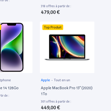
tir de :
318 offres à partir de :
479,00 €
Top Produit
tphone
Apple
-
Tout en un
e 14 128Go
Apple MacBook Pro 13” (2020)
1To
tir de :
301 offres à partir de :
449,00 €