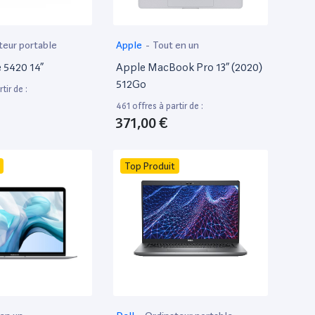
teur portable
Apple
-
Tout en un
e 5420 14”
Apple MacBook Pro 13” (2020)
512Go
tir de :
461 offres à partir de :
371,00 €
Top Produit