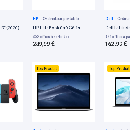
HP
-
Ordinateur portable
Dell
-
Ordina
13” (2020)
HP EliteBook 840 G8 14”
Dell Latitud
602 offres à partir de :
541 offres à par
289,99 €
162,99 €
Top Produit
Top Produit