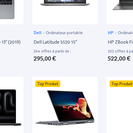
Dell
-
Ordinateur portable
HP
-
Ordinat
13” (2019)
Dell Latitude 5520 15”
HP ZBook Fir
264 offres à partir de :
262 offres à par
295,00 €
522,00 €
Top Produit
Top Produit