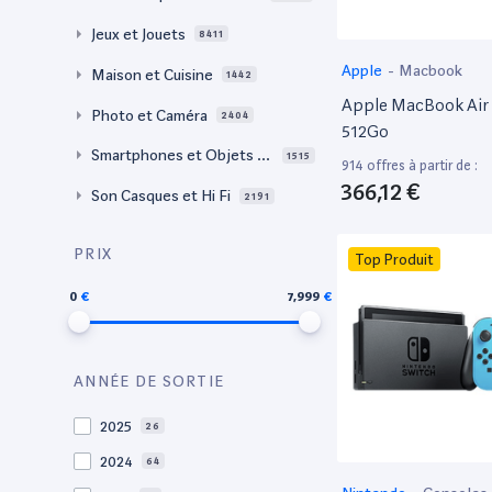
Jeux et Jouets
8411
Apple
-
Macbook
Maison et Cuisine
1442
Apple MacBook Air 
Photo et Caméra
2404
512Go
Smartphones et Objets c
1515
914 offres à partir de :
onnectés
366,12 €
Son Casques et Hi Fi
2191
PRIX
Top Produit
0
7,999
ANNÉE DE SORTIE
2025
26
2024
64