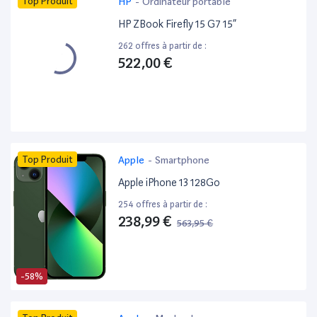
Top Produit
HP
-
Ordinateur portable
HP ZBook Firefly 15 G7 15”
262 offres à partir de :
522,00 €
Top Produit
Apple
-
Smartphone
Apple iPhone 13 128Go
254 offres à partir de :
238,99 €
563,95 €
-58%