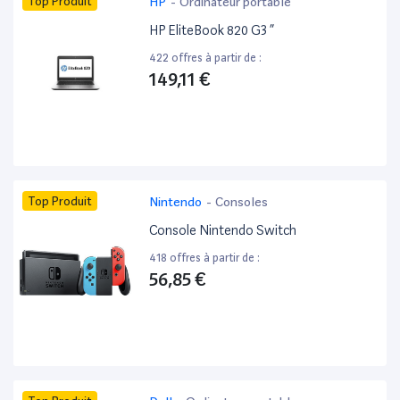
Top Produit
HP
-
Ordinateur portable
HP EliteBook 820 G3 ”
422 offres à partir de :
149,11 €
Top Produit
Nintendo
-
Consoles
Console Nintendo Switch
418 offres à partir de :
56,85 €