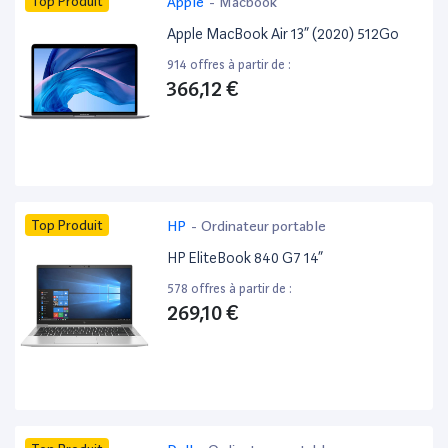
Top Produit
Apple
-
Macbook
Apple MacBook Air 13” (2020) 512Go
914 offres à partir de :
366,12 €
Top Produit
HP
-
Ordinateur portable
HP EliteBook 840 G7 14”
578 offres à partir de :
269,10 €