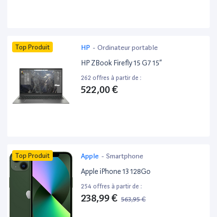
Top Produit
HP
-
Ordinateur portable
HP ZBook Firefly 15 G7 15”
262 offres à partir de :
522,00 €
Top Produit
Apple
-
Smartphone
Apple iPhone 13 128Go
254 offres à partir de :
238,99 €
563,95 €