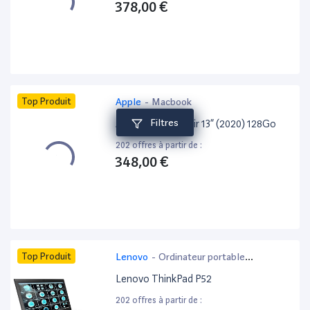
378,00 €
Top Produit
Apple
-
Macbook
Filtres
Apple MacBook Air 13” (2020) 128Go
202 offres à partir de :
348,00 €
Top Produit
Lenovo
-
Ordinateur portable
bureautique
Lenovo ThinkPad P52
202 offres à partir de :