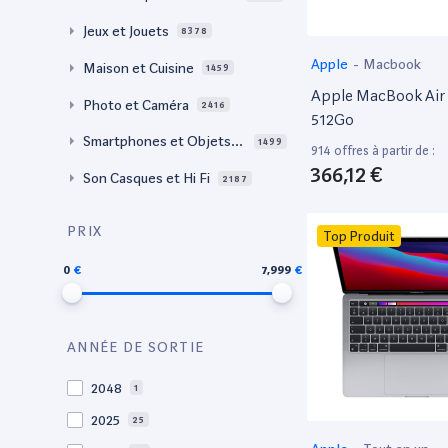
Jeux et Jouets
8378
Apple
-
Macbook
Maison et Cuisine
1459
Apple MacBook Air 
Photo et Caméra
2416
512Go
Smartphones et Objets c
1499
914 offres à partir de :
onnectés
366,12 €
Son Casques et Hi Fi
2187
PRIX
Top Produit
0
7,999
ANNÉE DE SORTIE
2048
1
2025
25