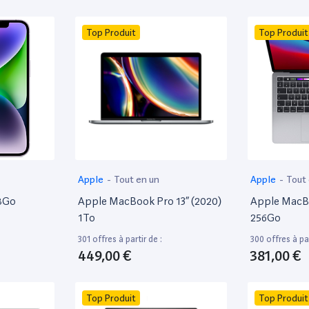
Top Produit
Top Produit
Apple
-
Tout en un
Apple
-
Tout
28Go
Apple MacBook Pro 13” (2020)
Apple MacBo
1To
256Go
301 offres à partir de :
300 offres à par
449,00 €
381,00 €
Top Produit
Top Produit