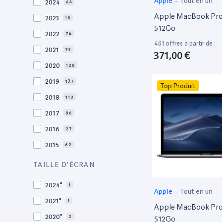
Apple
-
Tout en un
2024
64
Apple MacBook Pro 
2023
18
512Go
2022
74
461 offres à partir de :
2021
75
371,00 €
2020
128
2019
137
Top Produit
2018
110
2017
86
2016
27
2015
62
2014
36
TAILLE D'ÉCRAN
2013
29
2024"
1
Apple
-
Tout en un
2012
27
2021"
1
Apple MacBook Pro 
2011
19
2020"
2
512Go