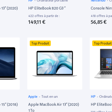
HP
-
Ordinateur portable
Nintendo
-
C
13” (2020)
HP EliteBook 820 G3 ”
Console Nin
422 offres à partir de :
418 offres à par
149,11 €
56,85 €
Top Produit
Top Produit
Apple
-
Tout en un
HP
-
Ordinat
15” (2018)
Apple MacBook Air 13” (2020)
HP EliteBoo
1To