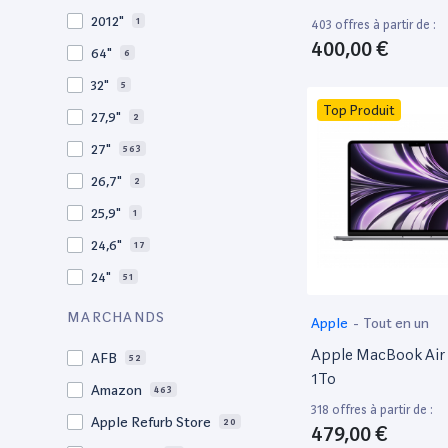
2010
19
2012"
1
403 offres à partir de :
2009
3
400,00 €
64"
6
2008
11
32"
5
Top Produit
27,9"
2
27"
563
26,7"
2
25,9"
1
24,6"
17
24"
51
21,5"
156
MARCHANDS
Apple
-
Tout en un
21"
267
Apple MacBook Air 
AFB
52
20,1"
3
1To
Amazon
463
18"
1
318 offres à partir de :
Apple Refurb Store
20
479,00 €
17,3"
5