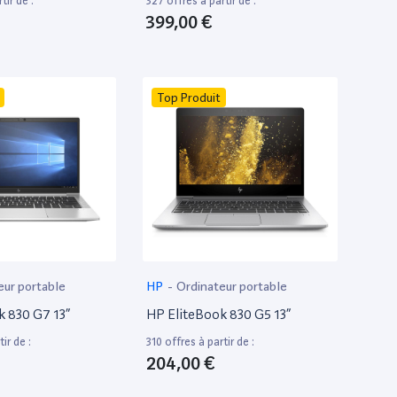
tir de :
327 offres à partir de :
399,00 €
Top Produit
eur portable
HP
-
Ordinateur portable
k 830 G7 13”
HP EliteBook 830 G5 13”
ir de :
310 offres à partir de :
204,00 €