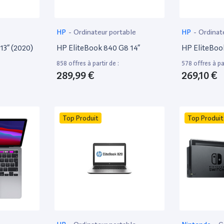
HP
-
Ordinateur portable
HP
-
Ordinat
13” (2020)
HP EliteBook 840 G8 14”
HP EliteBoo
858 offres à partir de :
578 offres à par
289,99 €
269,10 €
Top Produit
Top Produit