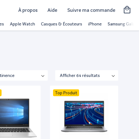
À propos
Aide
Suivre ma commande
es
Apple Watch
Casques & Écouteurs
iPhone
Samsung Galaxy
Top Produit