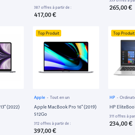
339 offres à par
265,00 €
387 offres à partir de :
417,00 €
Top Produit
Top Produit
Apple
-
Tout en un
HP
-
Ordinat
13” (2022)
Apple MacBook Pro 16” (2019)
HP EliteBoo
512Go
311 offres à part
234,00 €
312 offres à partir de :
397,00 €