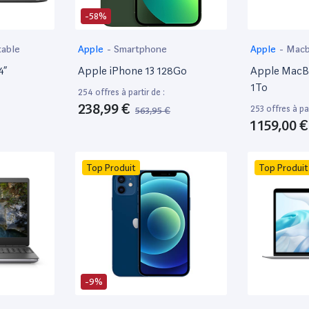
-58%
table
Apple
-
Smartphone
Apple
-
Mac
4”
Apple iPhone 13 128Go
Apple MacBo
1To
254 offres à partir de :
238,99 €
253 offres à par
563,95 €
1 159,00 €
Top Produit
Top Produit
-9%