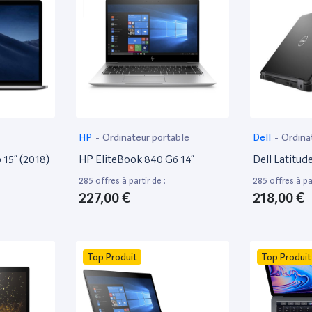
HP
-
Ordinateur portable
Dell
-
Ordina
15” (2018)
HP EliteBook 840 G6 14”
Dell Latitud
285 offres à partir de :
285 offres à par
227,00 €
218,00 €
Top Produit
Top Produit