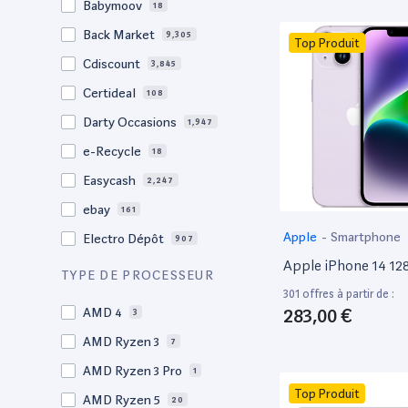
Babymoov
18
17.3"
17
Back Market
9,305
Top Produit
17"
22
Cdiscount
3,845
16.4"
1
Certideal
108
16,2"
1
Darty Occasions
1,947
16.2"
4
e-Recycle
18
16,1"
2
Easycash
2,247
16"
97
ebay
161
15,6"
13
Apple
-
Smartphone
Electro Dépôt
907
15.6"
102
Apple iPhone 14 1
Factorefurb
19
TYPE DE PROCESSEUR
15.5"
1
301 offres à partir de :
Fnac Occasions
17,394
15,4"
283,00 €
AMD 4
2
3
Label Emmaüs
608
15.4"
AMD Ryzen 3
68
7
Ma Fabrik
192
15.3"
AMD Ryzen 3 Pro
2
1
ManoMano
89
Top Produit
15"
AMD Ryzen 5
203
20