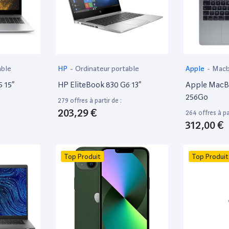
able
HP
-
Ordinateur portable
Apple
-
Mac
 15”
HP EliteBook 830 G6 13”
Apple MacBo
256Go
279 offres à partir de :
203,29 €
264 offres à par
312,00 €
Top Produit
Top Produit