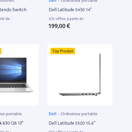
onsoles
Dell
-
Ordinateur portable
tendo Switch
Dell Latitude 5430 14”
tir de :
412 offres à partir de :
199,00 €
Top Produit
eur portable
Dell
-
Ordinateur portable
k 830 G8 13”
Dell Latitude 5520 15.6”