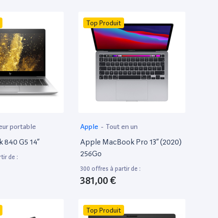
Top Produit
eur portable
Apple
-
Tout en un
k 840 G5 14”
Apple MacBook Pro 13” (2020)
256Go
tir de :
300 offres à partir de :
381,00 €
Top Produit