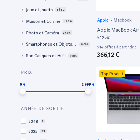
Jeux et Jouets
8382
Apple
-
Macbook
Maison et Cuisine
1420
Apple MacBook Air 
Photo et Caméra
2404
512Go
Smartphones et Objets c
1498
914 offres à partir de :
onnectés
366,12 €
Son Casques et Hi Fi
2185
PRIX
Top Produit
0
7,999
ANNÉE DE SORTIE
2048
1
2025
25