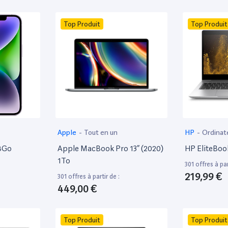
Top Produit
Top Produit
Apple
-
Tout en un
HP
-
Ordinat
28Go
Apple MacBook Pro 13” (2020)
HP EliteBoo
1To
301 offres à par
219,99 €
301 offres à partir de :
449,00 €
Top Produit
Top Produit