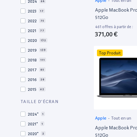
Apple
-
Tout en un
2024
64
Apple MacBook Pro 
2023
17
512Go
2022
75
461 offres à partir de :
2021
77
371,00 €
2020
132
2019
139
Top Produit
2018
111
2017
85
2016
28
2015
62
2014
36
TAILLE D'ÉCRAN
2013
30
2024"
1
Apple
-
Tout en un
2012
27
2021"
1
Apple MacBook Pro 
2011
19
2020"
2
512Go