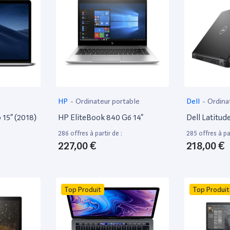
HP
-
Ordinateur portable
Dell
-
Ordina
15” (2018)
HP EliteBook 840 G6 14”
Dell Latitud
286 offres à partir de :
285 offres à par
227,00 €
218,00 €
Top Produit
Top Produit