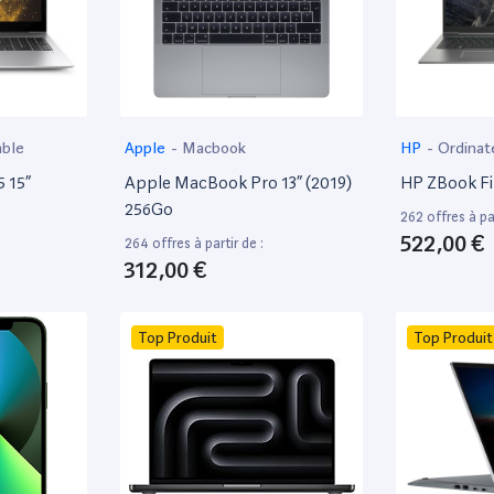
able
Apple
-
Macbook
HP
-
Ordinat
 15”
Apple MacBook Pro 13” (2019)
HP ZBook Fir
256Go
262 offres à par
522,00 €
264 offres à partir de :
312,00 €
Top Produit
Top Produit