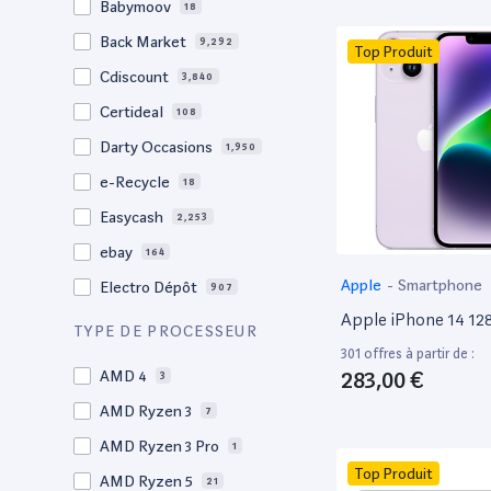
Babymoov
18
17.3"
17
Back Market
9,292
Top Produit
17"
22
Cdiscount
3,840
16.4"
1
Certideal
108
16,2"
1
Darty Occasions
1,950
16.2"
4
e-Recycle
18
16,1"
2
Easycash
2,253
16"
97
ebay
164
15,6"
13
Apple
-
Smartphone
Electro Dépôt
907
15.6"
103
Apple iPhone 14 1
Factorefurb
19
TYPE DE PROCESSEUR
15.5"
1
301 offres à partir de :
Fnac Occasions
17,381
15,4"
283,00 €
AMD 4
2
3
Label Emmaüs
609
15.4"
AMD Ryzen 3
68
7
Ma Fabrik
192
15.3"
AMD Ryzen 3 Pro
2
1
ManoMano
89
Top Produit
15"
AMD Ryzen 5
203
21