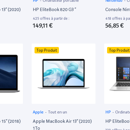
HP
-
Ordinateur portable
Nintendo
-
C
13” (2020)
HP EliteBook 820 G3 ”
Console Nin
425 offres à partir de :
418 offres à par
149,11 €
56,85 €
Top Produit
Top Produit
Apple
-
Tout en un
HP
-
Ordinat
15” (2018)
Apple MacBook Air 13” (2020)
HP EliteBoo
1To