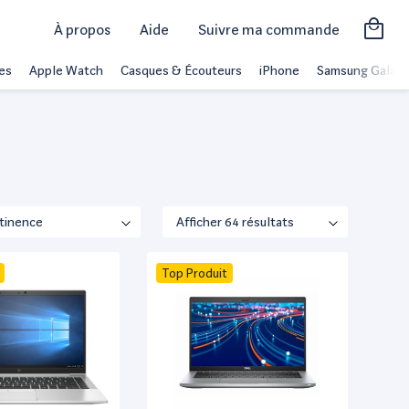
À propos
Aide
Suivre ma commande
es
Apple Watch
Casques & Écouteurs
iPhone
Samsung Galaxy
Top Produit