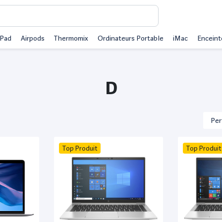
iPad
Airpods
Thermomix
Ordinateurs Portable
iMac
Enceint
D
Top Produit
Top Produit