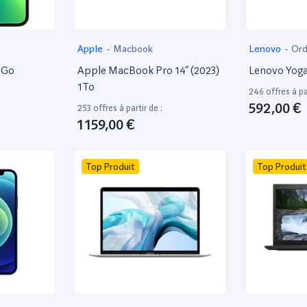
Apple
-
Macbook
Lenovo
-
Ord
8Go
Apple MacBook Pro 14” (2023)
Lenovo Yoga
1To
246 offres à par
592,00 €
253 offres à partir de :
1 159,00 €
Top Produit
Top Produit