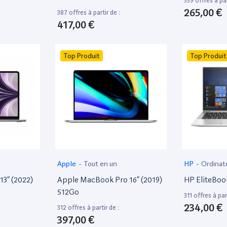
339 offres à par
265,00 €
387 offres à partir de :
417,00 €
Top Produit
Top Produit
Apple
-
Tout en un
HP
-
Ordinat
13” (2022)
Apple MacBook Pro 16” (2019)
HP EliteBoo
512Go
311 offres à part
234,00 €
312 offres à partir de :
397,00 €