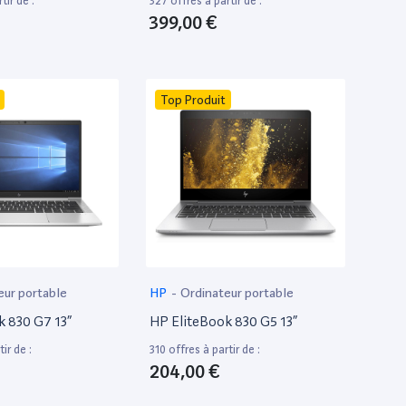
tir de :
327 offres à partir de :
399,00 €
Top Produit
eur portable
HP
-
Ordinateur portable
k 830 G7 13”
HP EliteBook 830 G5 13”
ir de :
310 offres à partir de :
204,00 €