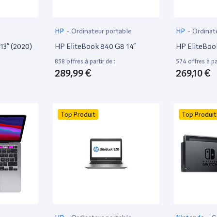
HP
-
Ordinateur portable
HP
-
Ordinat
13” (2020)
HP EliteBook 840 G8 14”
HP EliteBoo
858 offres à partir de :
574 offres à par
289,99 €
269,10 €
Top Produit
Top Produit