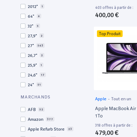
2010
19
2012"
1
403 offres à partir de :
2009
3
400,00 €
64"
6
2008
11
32"
5
Top Produit
27,9"
2
27"
563
26,7"
2
25,9"
1
24,6"
17
24"
51
21,5"
156
MARCHANDS
Apple
-
Tout en un
21"
267
Apple MacBook Air 
AFB
52
20,1"
3
1To
Amazon
377
18"
1
318 offres à partir de :
Apple Refurb Store
23
479,00 €
17,3"
5