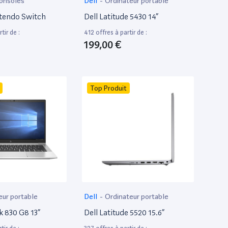
onsoles
Dell
-
Ordinateur portable
tendo Switch
Dell Latitude 5430 14”
tir de :
412 offres à partir de :
199,00 €
Top Produit
eur portable
Dell
-
Ordinateur portable
k 830 G8 13”
Dell Latitude 5520 15.6”