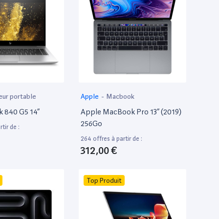
eur portable
Apple
-
Macbook
k 840 G5 14”
Apple MacBook Pro 13” (2019)
256Go
tir de :
264 offres à partir de :
312,00 €
Top Produit