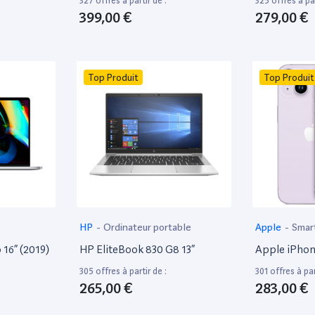
327 offres à partir de :
325 offres à par
399,00 €
279,00 €
Top Produit
Top Produit
HP
-
Ordinateur portable
Apple
-
Smar
16” (2019)
HP EliteBook 830 G8 13”
Apple iPhon
305 offres à partir de :
301 offres à par
265,00 €
283,00 €