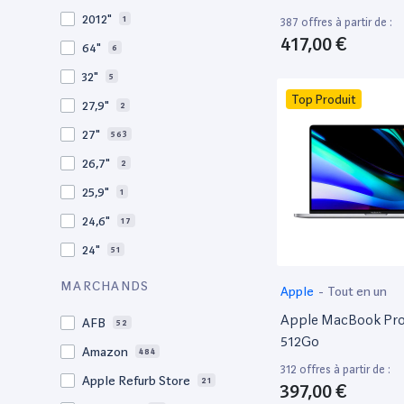
2009
3
2012"
1
387 offres à partir de :
2008
11
417,00 €
64"
6
32"
5
Top Produit
27,9"
2
27"
563
26,7"
2
25,9"
1
24,6"
17
24"
51
21,5"
156
MARCHANDS
Apple
-
Tout en un
21"
267
Apple MacBook Pro 
AFB
52
20,1"
3
512Go
Amazon
484
18"
1
312 offres à partir de :
Apple Refurb Store
21
397,00 €
17,3"
4