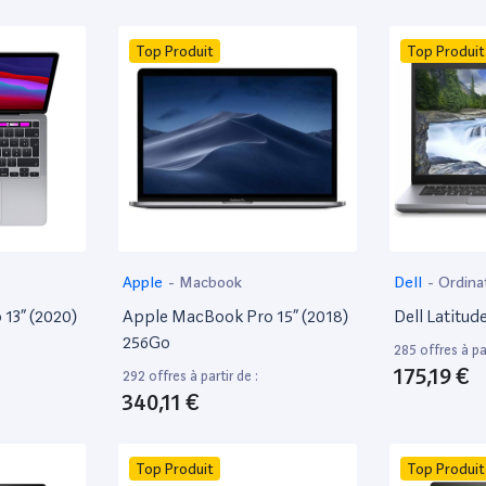
Top Produit
Top Produit
Apple
-
Macbook
Dell
-
Ordina
13” (2020)
Apple MacBook Pro 15” (2018)
Dell Latitud
256Go
285 offres à par
175,19 €
292 offres à partir de :
340,11 €
Top Produit
Top Produit