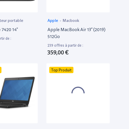
teur portable
Apple
-
Macbook
e 7420 14”
Apple MacBook Air 13” (2019)
512Go
tir de :
239 offres à partir de :
359,00 €
Top Produit