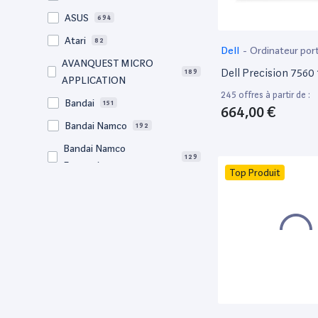
1000go
1
10.6"
Apple M4 Pro
1
ASUS
5
694
960go
14
10,5"
Apple M4 Pro
5
Atari
1
82
Dell
-
Ordinateur por
825go
2
10.5"
Apple M5
18
AVANQUEST MICRO
7
Dell Precision 7560 
189
825Go
1
APPLICATION
10.4"
Apple M5 Max
2
1
245 offres à partir de :
768Go
1
Bandai
151
10,2"
Apple M5 Max
10
664,00 €
1
750Go
6
Bandai Namco
192
10.2"
Apple M5 Pro
25
2
750go
3
Bandai Namco
10.1"
Intel Core 2
5
4
129
521Go
Entertainment
1
Top Produit
10"
Intel Core 2 Duo
1
38
521go
Bigben
1
65
9,7"
Intel Core I3
17
186
520go
BM Sonic
1
64
9.7"
Intel Core I5
34
1,035
512 go
Bose
1
57
8,3"
Intel Core I7
7
744
512Go
Canon
883
729
8.3"
Intel Core I9
12
83
512go
Clementoni
379
76
7,9"
Intel Core M5
12
1
500go
Corsair
104
70
7.9"
Intel Core M7
12
3