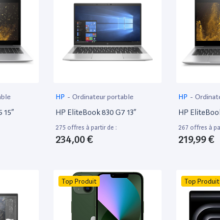
able
HP
-
Ordinateur portable
HP
-
Ordinat
 15”
HP EliteBook 830 G7 13”
HP EliteBoo
275 offres à partir de :
267 offres à par
234,00 €
219,99 €
Top Produit
Top Produit