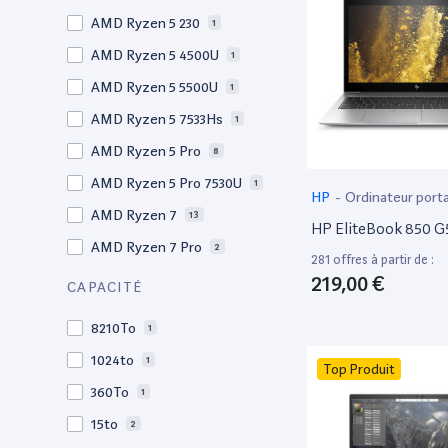
Materiel-velo.com
2
14.6"
AMD Ryzen 5 230
3
1
Micromania
1,864
14,5"
AMD Ryzen 5 4500U
1
1
Okamac
41
14.5"
AMD Ryzen 5 5500U
1
1
PcComponentes
362
14.2"
AMD Ryzen 5 7533Hs
1
1
Pixmania
6,055
14.1"
AMD Ryzen 5 Pro
1
8
Rakuten
2,583
14"
AMD Ryzen 5 Pro 7530U
249
1
HP
-
Ordinateur port
Recommerce
498
13.9"
AMD Ryzen 7
34
13
HP EliteBook 850 G5
Reepeat
116
13,6"
AMD Ryzen 7 Pro
1
2
281 offres à partir de :
Rue du commerce
613
13.6"
219,00 €
AMD Ryzen 9
6
1
CAPACITÉ
Underdog
75
13.5"
AMD Ryzen Ai 5 Pro
4
1
8210To
1
13.4"
AMD Ryzen Ai 7
1
1
1024to
1
Top Produit
13,3"
AMD Ryzen Ai 7 Pro
25
1
360To
1
13.3"
AMD Ryzen Ai 7 Pro 350
110
1
15to
2
13,2"
AMD Ryzen Z1 Extreme
1
1