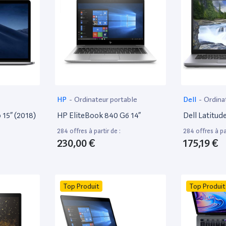
HP
-
Ordinateur portable
Dell
-
Ordina
15” (2018)
HP EliteBook 840 G6 14”
Dell Latitud
284 offres à partir de :
284 offres à par
230,00 €
175,19 €
Top Produit
Top Produit