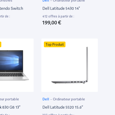
onsoles
Dell
-
Ordinateur portable
tendo Switch
Dell Latitude 5430 14”
tir de :
412 offres à partir de :
199,00 €
Top Produit
eur portable
Dell
-
Ordinateur portable
k 830 G8 13”
Dell Latitude 5520 15.6”