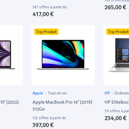
339 offres à par
265,00 €
387 offres à partir de :
417,00 €
Top Produit
Top Produit
Apple
-
Tout en un
HP
-
Ordinat
13” (2022)
Apple MacBook Pro 16” (2019)
HP EliteBoo
512Go
311 offres à part
234,00 €
312 offres à partir de :
397,00 €