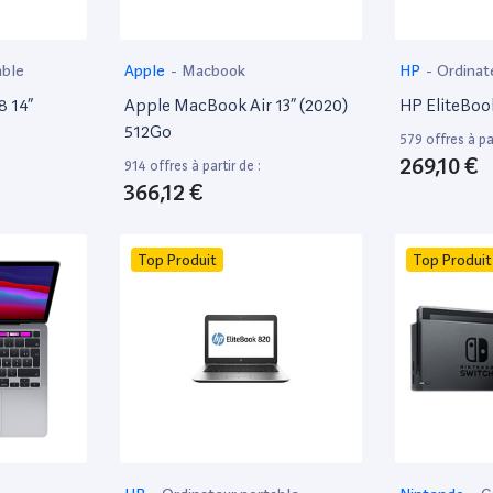
able
Apple
-
Macbook
HP
-
Ordinat
8 14”
Apple MacBook Air 13” (2020)
HP EliteBoo
512Go
579 offres à par
269,10 €
914 offres à partir de :
366,12 €
Top Produit
Top Produit