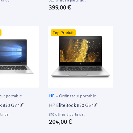
tir de :
327 offres à partir de :
399,00 €
Top Produit
eur portable
HP
-
Ordinateur portable
k 830 G7 13”
HP EliteBook 830 G5 13”
ir de :
310 offres à partir de :
204,00 €