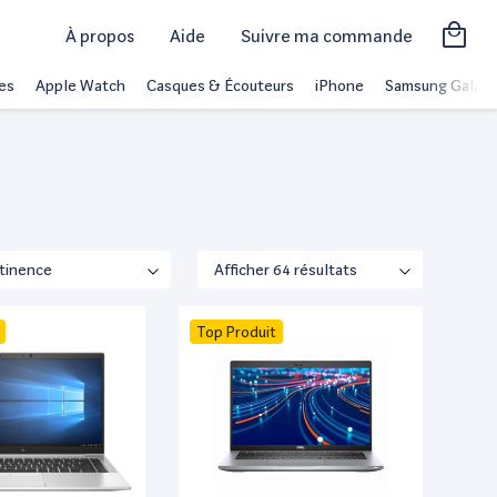
À propos
Aide
Suivre ma commande
es
Apple Watch
Casques & Écouteurs
iPhone
Samsung Galaxy
Top Produit