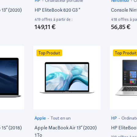
HP
-
Ordinateur portable
Nintendo
-
C
13” (2020)
HP EliteBook 820 G3 ”
Console Nin
419 offres à partir de :
418 offres à par
149,11 €
56,85 €
Top Produit
Top Produit
Apple
-
Tout en un
HP
-
Ordinat
15” (2018)
Apple MacBook Air 13” (2020)
HP EliteBoo
1To