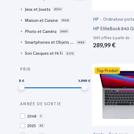
Jeux et Jouets
8361
HP
-
Ordinateur port
Maison et Cuisine
1408
HP EliteBook 840 G
Photo et Caméra
2405
1001 offres à partir de :
Smartphones et Objets c
1485
289,99 €
onnectés
Son Casques et Hi Fi
2175
PRIX
Top Produit
0
7,999
ANNÉE DE SORTIE
2048
1
2025
25