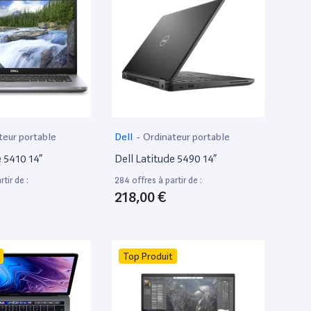
teur portable
Dell
-
Ordinateur portable
e 5410 14”
Dell Latitude 5490 14”
tir de :
284 offres à partir de :
218,00 €
Top Produit