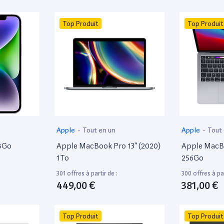
Top Produit
Top Produit
Apple
-
Tout en un
Apple
-
Tout
28Go
Apple MacBook Pro 13” (2020)
Apple MacBo
1To
256Go
301 offres à partir de :
300 offres à par
449,00 €
381,00 €
Top Produit
Top Produit