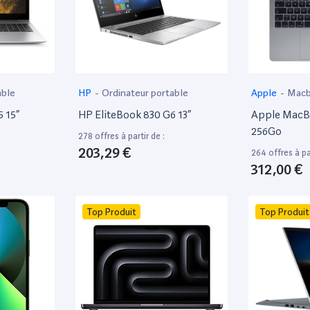
able
HP
-
Ordinateur portable
Apple
-
Mac
 15”
HP EliteBook 830 G6 13”
Apple MacBo
256Go
278 offres à partir de :
203,29 €
264 offres à par
312,00 €
Top Produit
Top Produit