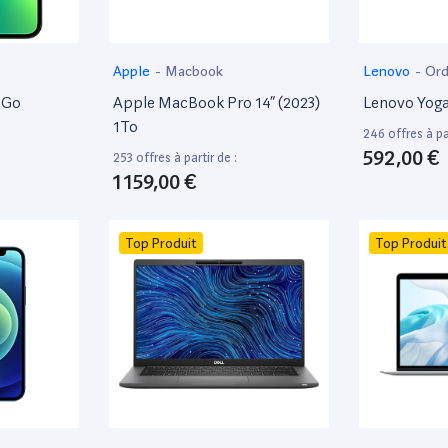
Apple
-
Macbook
Lenovo
-
Ord
8Go
Apple MacBook Pro 14” (2023)
Lenovo Yoga
1To
246 offres à par
592,00 €
253 offres à partir de :
1 159,00 €
Top Produit
Top Produit