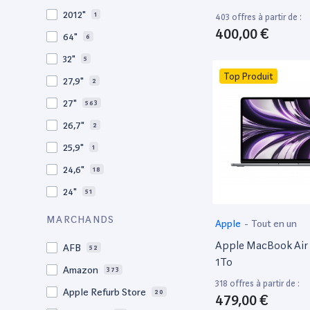
2010
19
2012"
1
403 offres à partir de :
2009
3
400,00 €
64"
6
2008
11
32"
5
Top Produit
27,9"
2
27"
563
26,7"
2
25,9"
1
24,6"
18
24"
51
21,5"
156
MARCHANDS
Apple
-
Tout en un
21"
267
Apple MacBook Air 
AFB
52
20,1"
3
1To
Amazon
373
18"
1
318 offres à partir de :
Apple Refurb Store
20
479,00 €
17,3"
5