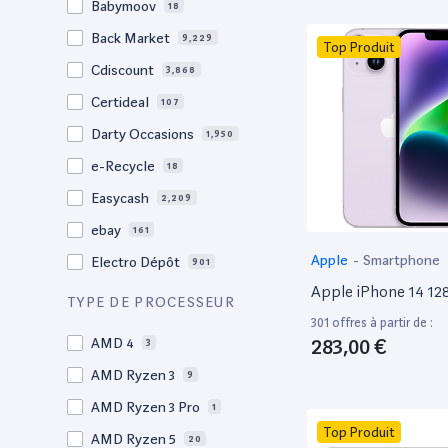
Babymoov
18
17.3"
17
Back Market
9,229
Top Produit
17"
22
Cdiscount
3,868
16.4"
1
Certideal
107
16,2"
1
Darty Occasions
1,950
16.2"
4
e-Recycle
18
16,1"
2
Easycash
2,209
16"
96
ebay
161
15,6"
13
Apple
-
Smartphone
Electro Dépôt
901
15.6"
101
Apple iPhone 14 1
Factorefurb
19
TYPE DE PROCESSEUR
15.5"
2
301 offres à partir de :
Fnac Occasions
17,329
15,4"
283,00 €
AMD 4
2
3
Label Emmaüs
608
15.4"
AMD Ryzen 3
69
9
Ma Fabrik
192
15.3"
AMD Ryzen 3 Pro
2
1
ManoMano
89
Top Produit
15"
AMD Ryzen 5
202
20