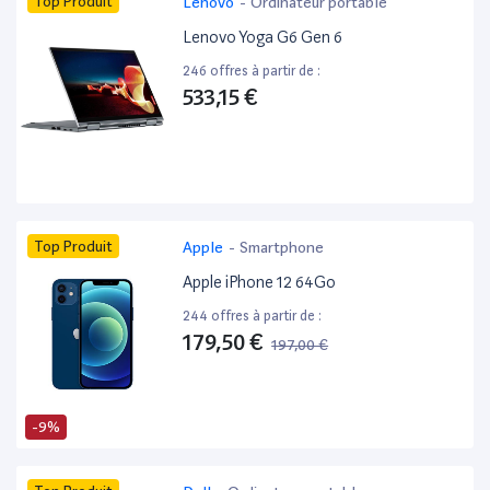
Top Produit
Lenovo
-
Ordinateur portable
Lenovo Yoga G6 Gen 6
246 offres à partir de :
533,15 €
Top Produit
Apple
-
Smartphone
Apple iPhone 12 64Go
244 offres à partir de :
179,50 €
197,00 €
-9%