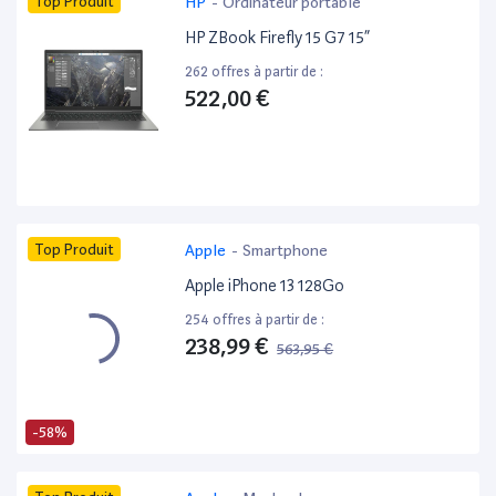
Top Produit
HP
-
Ordinateur portable
HP ZBook Firefly 15 G7 15”
262 offres à partir de :
522,00 €
Top Produit
Apple
-
Smartphone
Apple iPhone 13 128Go
254 offres à partir de :
238,99 €
563,95 €
-58%