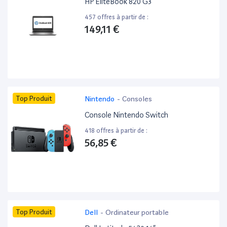
HP EliteBook 820 G3 ”
457 offres à partir de :
149,11 €
Top Produit
Nintendo
-
Consoles
Console Nintendo Switch
418 offres à partir de :
56,85 €
Top Produit
Dell
-
Ordinateur portable