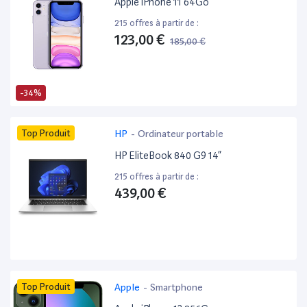
Apple iPhone 11 64Go
215 offres à partir de :
123,00 €
185,00 €
-34%
Top Produit
HP
-
Ordinateur portable
HP EliteBook 840 G9 14”
215 offres à partir de :
439,00 €
Top Produit
Apple
-
Smartphone