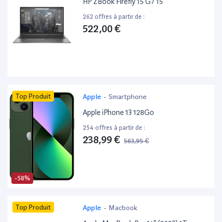
HP ZBook Firefly 15 G7 15”
262 offres à partir de :
522,00 €
Top Produit
Apple
-
Smartphone
Apple iPhone 13 128Go
254 offres à partir de :
238,99 €
563,95 €
-58%
Top Produit
Apple
-
Macbook