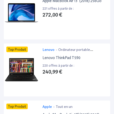
Apple MacBook Air 13” (2018) 256Go
221 offres à partir de :
272,00 €
Top Produit
Lenovo
-
Ordinateur portable
bureautique
Lenovo ThinkPad T590
220 offres à partir de :
240,99 €
Top Produit
Apple
-
Tout en un