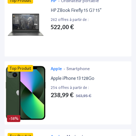
Top Produit
HP
-
Ordinateur portable
HP ZBook Firefly 15 G7 15”
262 offres à partir de :
522,00 €
Top Produit
Apple
-
Smartphone
Apple iPhone 13 128Go
254 offres à partir de :
238,99 €
563,95 €
-58%