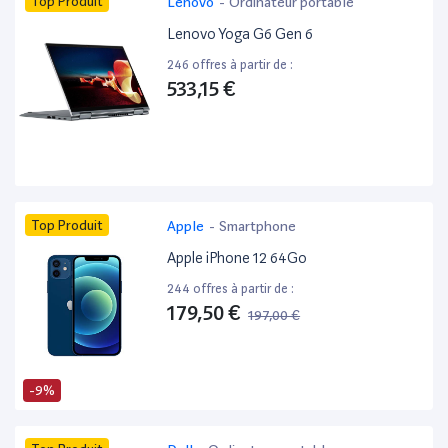
Top Produit
Lenovo
-
Ordinateur portable
Lenovo Yoga G6 Gen 6
246 offres à partir de :
533,15 €
Top Produit
Apple
-
Smartphone
Apple iPhone 12 64Go
244 offres à partir de :
179,50 €
197,00 €
-9%