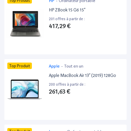
Top Produit
HP
-
Ordinateur portable
HP ZBook 15 G6 15”
201 offres à partir de :
417,29 €
Top Produit
Apple
-
Tout en un
Apple MacBook Air 13” (2019) 128Go
200 offres à partir de :
261,63 €