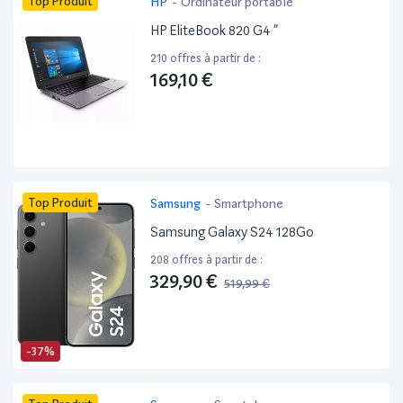
Top Produit
HP
-
Ordinateur portable
HP EliteBook 820 G4 ”
210 offres à partir de :
169,10 €
Top Produit
Samsung
-
Smartphone
Samsung Galaxy S24 128Go
208 offres à partir de :
329,90 €
519,99 €
-37%