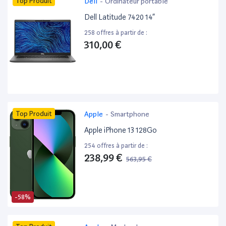
Top Produit
Dell
-
Ordinateur portable
Dell Latitude 7420 14”
258 offres à partir de :
310,00 €
Top Produit
Apple
-
Smartphone
Apple iPhone 13 128Go
254 offres à partir de :
238,99 €
563,95 €
-58%