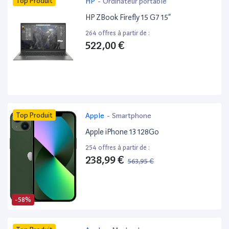
Top Produit
HP
-
Ordinateur portable
HP ZBook Firefly 15 G7 15”
264 offres à partir de :
522,00 €
Top Produit
Apple
-
Smartphone
Apple iPhone 13 128Go
254 offres à partir de :
238,99 €
563,95 €
-58%