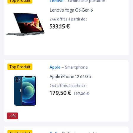
Top Produit
Lenovo
-
Ordinateur portable
Lenovo Yoga G6 Gen 6
246 offres à partir de :
533,15 €
Top Produit
Apple
-
Smartphone
Apple iPhone 12 64Go
244 offres à partir de :
179,50 €
197,00 €
-9%