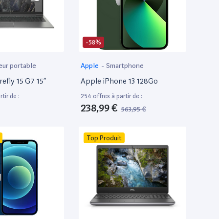
-58%
eur portable
Apple
-
Smartphone
efly 15 G7 15”
Apple iPhone 13 128Go
tir de :
254 offres à partir de :
238,99 €
563,95 €
Top Produit