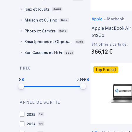
Jeux et Jouets
8400
Apple
-
Macbook
Maison et Cuisine
1439
Apple MacBook Air 
Photo et Caméra
2410
512Go
Smartphones et Objets c
1508
914 offres à partir de :
onnectés
366,12 €
Son Casques et Hi Fi
2201
PRIX
Top Produit
0
7,999
ANNÉE DE SORTIE
2025
26
2024
64