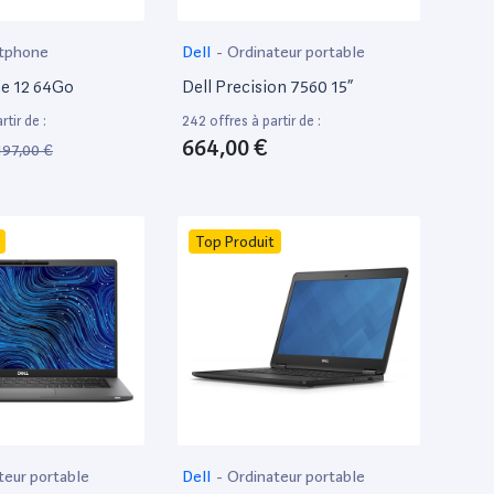
tphone
Dell
-
Ordinateur portable
e 12 64Go
Dell Precision 7560 15”
tir de :
242 offres à partir de :
664,00 €
197,00 €
Top Produit
teur portable
Dell
-
Ordinateur portable