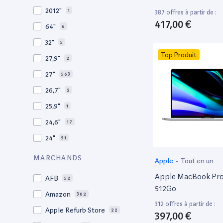
2009
3
2012"
1
387 offres à partir de :
2008
11
417,00 €
64"
6
32"
5
Top Produit
27,9"
2
27"
563
26,7"
2
25,9"
1
24,6"
17
24"
51
21,5"
156
MARCHANDS
Apple
-
Tout en un
21"
267
Apple MacBook Pro 
AFB
52
20,1"
3
512Go
Amazon
302
18"
1
312 offres à partir de :
Apple Refurb Store
22
397,00 €
17,3"
4