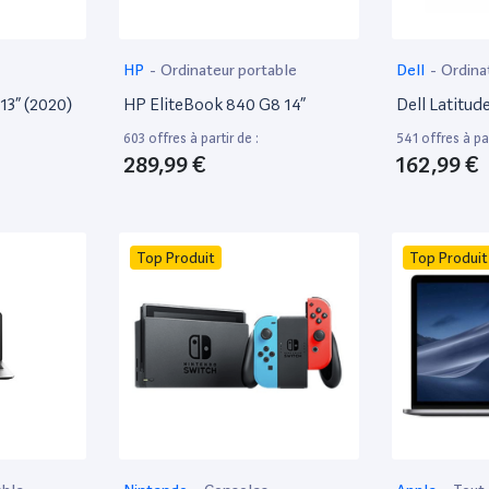
HP
-
Ordinateur portable
Dell
-
Ordina
13” (2020)
HP EliteBook 840 G8 14”
Dell Latitud
603 offres à partir de :
541 offres à par
289,99 €
162,99 €
Top Produit
Top Produit