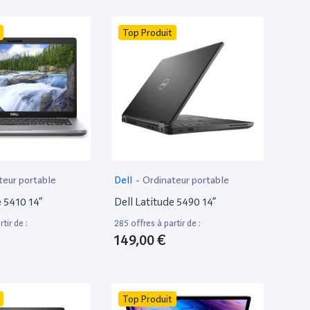
Top Produit
teur portable
Dell
-
Ordinateur portable
e 5410 14”
Dell Latitude 5490 14”
tir de :
285 offres à partir de :
149,00 €
Top Produit