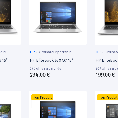
able
HP
-
Ordinateur portable
HP
-
Ordinat
 15”
HP EliteBook 830 G7 13”
HP EliteBoo
275 offres à partir de :
269 offres à par
234,00 €
199,00 €
Top Produit
Top Produit