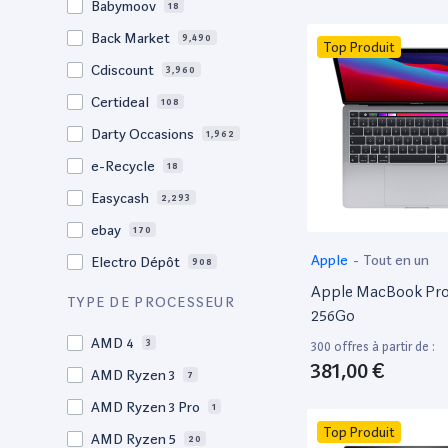
Babymoov
18
17.3"
17
Back Market
9,490
Top Produit
17"
22
Cdiscount
3,960
16.4"
1
Certideal
108
16,2"
1
Darty Occasions
1,962
16.2"
4
e-Recycle
18
16,1"
2
Easycash
2,293
16"
102
ebay
170
15,6"
12
Apple
-
Tout en un
Electro Dépôt
908
15.6"
102
Apple MacBook Pro 
Factorefurb
19
TYPE DE PROCESSEUR
15.5"
1
256Go
Fnac Occasions
17,633
15,4"
AMD 4
2
3
300 offres à partir de :
Label Emmaüs
615
381,00 €
15.4"
AMD Ryzen 3
70
7
Ma Fabrik
66
15.3"
AMD Ryzen 3 Pro
2
1
ManoMano
89
Top Produit
15"
AMD Ryzen 5
207
20