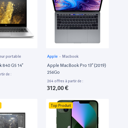
eur portable
Apple
-
Macbook
k 840 G5 14”
Apple MacBook Pro 13” (2019)
256Go
tir de :
264 offres à partir de :
312,00 €
Top Produit