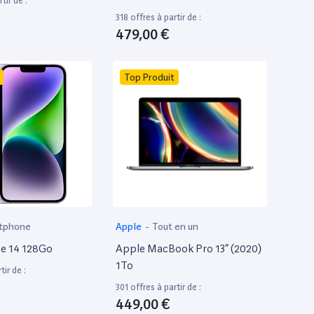
tir de :
318 offres à partir de :
479,00 €
Top Produit
tphone
Apple
-
Tout en un
e 14 128Go
Apple MacBook Pro 13” (2020)
1To
tir de :
301 offres à partir de :
449,00 €