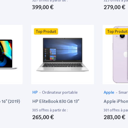
327 offres à partir de :
325 offres à par
399,00 €
279,00 €
Top Produit
Top Produit
HP
-
Ordinateur portable
Apple
-
Smar
16” (2019)
HP EliteBook 830 G8 13”
Apple iPhon
305 offres à partir de :
301 offres à par
265,00 €
283,00 €