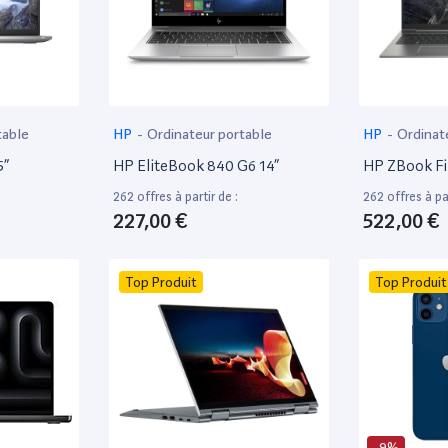
table
HP
-
Ordinateur portable
HP
-
Ordinat
5”
HP EliteBook 840 G6 14”
HP ZBook Fir
262 offres à partir de :
262 offres à par
227,00 €
522,00 €
Top Produit
Top Produit
-9%