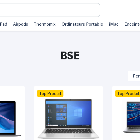
iPad
Airpods
Thermomix
Ordinateurs Portable
iMac
Enceint
BSE
Top Produit
Top Produit