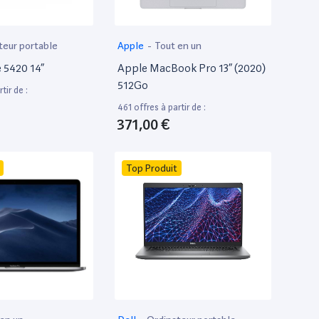
teur portable
Apple
-
Tout en un
e 5420 14”
Apple MacBook Pro 13” (2020)
512Go
tir de :
461 offres à partir de :
371,00 €
Top Produit