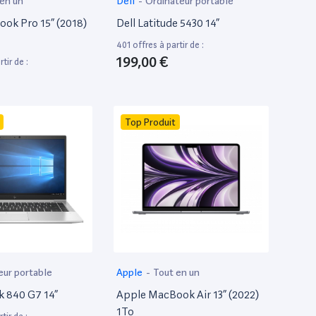
 en un
Dell
-
Ordinateur portable
ok Pro 15” (2018)
Dell Latitude 5430 14”
401 offres à partir de :
199,00 €
tir de :
Top Produit
eur portable
Apple
-
Tout en un
k 840 G7 14”
Apple MacBook Air 13” (2022)
1To