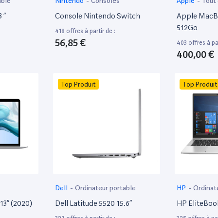
able
Nintendo
-
Consoles
Apple
-
Tout
 ”
Console Nintendo Switch
Apple MacBo
512Go
418 offres à partir de :
56,85 €
403 offres à par
400,00 €
Top Produit
Top Produit
Dell
-
Ordinateur portable
HP
-
Ordinat
13” (2020)
Dell Latitude 5520 15.6”
HP EliteBoo