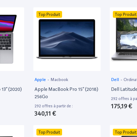
Top Produit
Top Produit
Apple
-
Macbook
Dell
-
Ordina
13” (2020)
Apple MacBook Pro 15” (2018)
Dell Latitud
256Go
292 offres à par
175,19 €
292 offres à partir de :
340,11 €
Top Produit
Top Produit