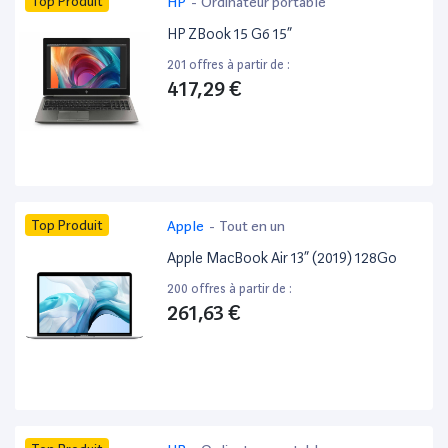
Top Produit
HP
-
Ordinateur portable
HP ZBook 15 G6 15”
201 offres à partir de :
417,29 €
Top Produit
Apple
-
Tout en un
Apple MacBook Air 13” (2019) 128Go
200 offres à partir de :
261,63 €