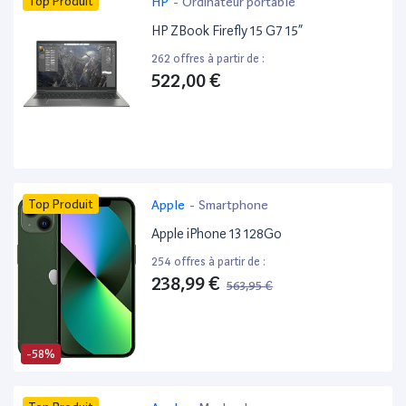
Top Produit
HP
-
Ordinateur portable
HP ZBook Firefly 15 G7 15”
262 offres à partir de :
522,00 €
Top Produit
Apple
-
Smartphone
Apple iPhone 13 128Go
254 offres à partir de :
238,99 €
563,95 €
-58%