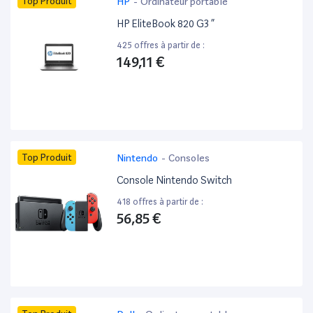
Top Produit
HP
-
Ordinateur portable
HP EliteBook 820 G3 ”
425 offres à partir de :
149,11 €
Top Produit
Nintendo
-
Consoles
Console Nintendo Switch
418 offres à partir de :
56,85 €