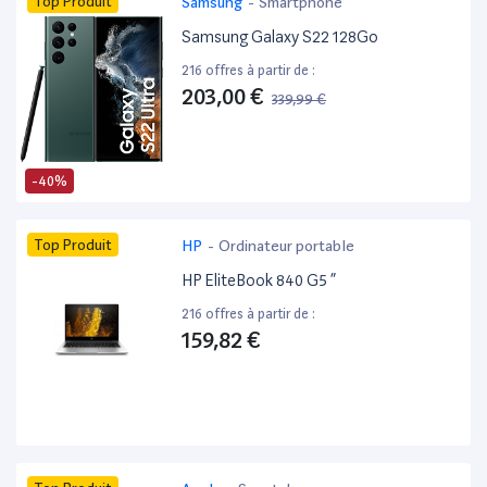
Top Produit
Samsung
-
Smartphone
Samsung Galaxy S22 128Go
216 offres à partir de :
203,00 €
339,99 €
-40%
Top Produit
HP
-
Ordinateur portable
HP EliteBook 840 G5 ”
216 offres à partir de :
159,82 €