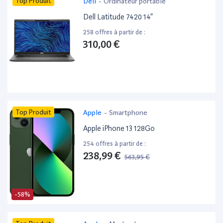
Top Produit
Dell
-
Ordinateur portable
Dell Latitude 7420 14”
258 offres à partir de :
310,00 €
Top Produit
Apple
-
Smartphone
Apple iPhone 13 128Go
254 offres à partir de :
238,99 €
563,95 €
-58%