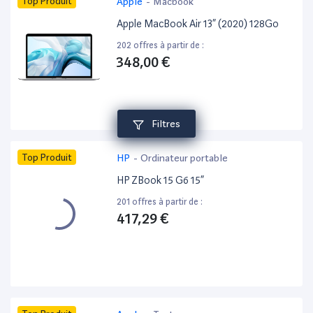
Top Produit
Apple
-
Macbook
Apple MacBook Air 13” (2020) 128Go
202 offres à partir de :
348,00 €
Filtres
Top Produit
HP
-
Ordinateur portable
HP ZBook 15 G6 15”
201 offres à partir de :
417,29 €