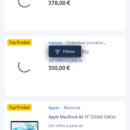
378,00 €
Top Produit
Lenovo
-
Ordinateur portable
bureautique
Filtres
Lenovo ThinkPad P52
203 offres à partir de :
350,00 €
Top Produit
Apple
-
Macbook
Apple MacBook Air 13” (2020) 128Go
202 offres à partir de :