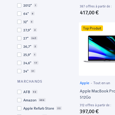
2009
3
2012"
1
387 offres à partir de :
2008
11
417,00 €
64"
6
32"
5
Top Produit
27,9"
2
27"
563
26,7"
2
25,9"
1
24,6"
17
24"
51
21,5"
156
MARCHANDS
Apple
-
Tout en un
21"
267
Apple MacBook Pro 
AFB
52
20,1"
3
512Go
Amazon
486
18"
1
312 offres à partir de :
Apple Refurb Store
22
397,00 €
17,3"
4