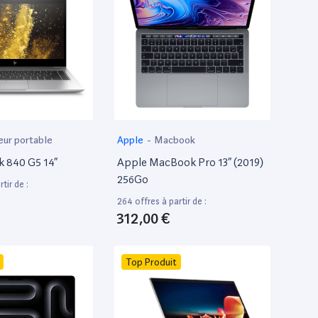
eur portable
Apple
-
Macbook
k 840 G5 14”
Apple MacBook Pro 13” (2019)
256Go
tir de :
264 offres à partir de :
312,00 €
Top Produit