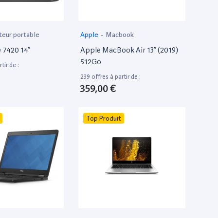
teur portable
Apple
-
Macbook
e 7420 14”
Apple MacBook Air 13” (2019)
512Go
tir de :
239 offres à partir de :
359,00 €
Top Produit