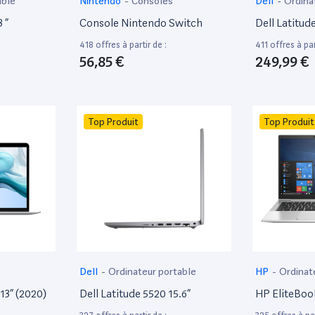
able
Nintendo
-
Consoles
Dell
-
Ordina
 ”
Console Nintendo Switch
Dell Latitud
418 offres à partir de :
411 offres à par
56,85 €
249,99 €
Top Produit
Top Produit
Dell
-
Ordinateur portable
HP
-
Ordinat
13” (2020)
Dell Latitude 5520 15.6”
HP EliteBoo