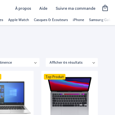
À propos
Aide
Suivre ma commande
es
Apple Watch
Casques & Écouteurs
iPhone
Samsung Galaxy
Top Produit