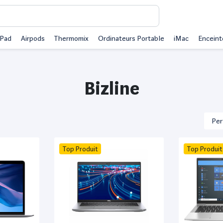
iPad
Airpods
Thermomix
Ordinateurs Portable
iMac
Enceint
Bizline
Top Produit
Top Produit