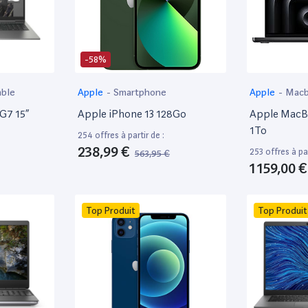
-58%
able
Apple
-
Smartphone
Apple
-
Mac
 G7 15”
Apple iPhone 13 128Go
Apple MacBo
1To
254 offres à partir de :
238,99 €
253 offres à par
563,95 €
1 159,00 €
Top Produit
Top Produit