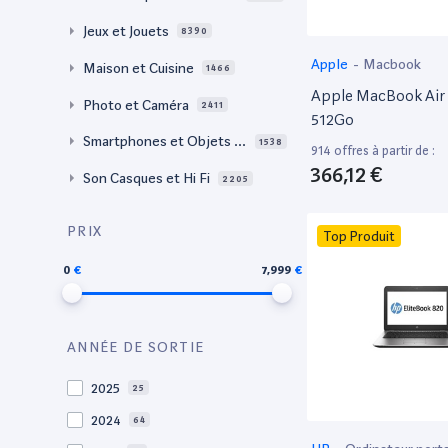
Jeux et Jouets
8390
Apple
-
Macbook
Maison et Cuisine
1466
Apple MacBook Air 
Photo et Caméra
2411
512Go
Smartphones et Objets c
1538
914 offres à partir de :
onnectés
366,12 €
Son Casques et Hi Fi
2205
PRIX
Top Produit
0
7,999
ANNÉE DE SORTIE
2025
25
2024
64