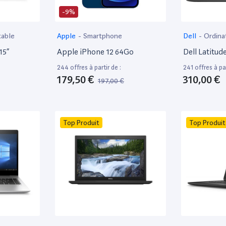
-9%
table
Apple
-
Smartphone
Dell
-
Ordina
15”
Apple iPhone 12 64Go
Dell Latitud
244 offres à partir de :
241 offres à par
179,50 €
310,00 €
197,00 €
Top Produit
Top Produit