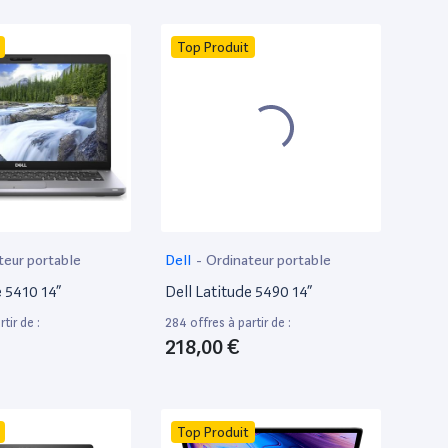
Top Produit
teur portable
Dell
-
Ordinateur portable
e 5410 14”
Dell Latitude 5490 14”
tir de :
284 offres à partir de :
218,00 €
Top Produit