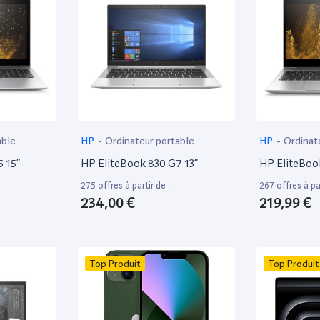
able
HP
-
Ordinateur portable
HP
-
Ordinat
 15”
HP EliteBook 830 G7 13”
HP EliteBoo
275 offres à partir de :
267 offres à par
234,00 €
219,99 €
Top Produit
Top Produit