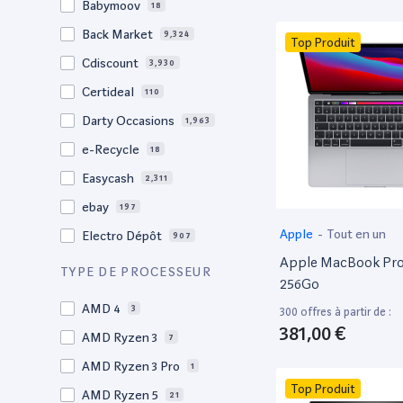
Babymoov
18
17.3"
17
Back Market
9,324
Top Produit
17"
22
Cdiscount
3,930
16.4"
1
Certideal
110
16,2"
1
Darty Occasions
1,963
16.2"
4
e-Recycle
18
16,1"
2
Easycash
2,311
16"
98
ebay
197
15,6"
12
Apple
-
Tout en un
Electro Dépôt
907
15.6"
103
Apple MacBook Pro 
Factorefurb
19
TYPE DE PROCESSEUR
15.5"
1
256Go
Fnac Occasions
17,568
15,4"
AMD 4
2
3
300 offres à partir de :
Label Emmaüs
613
381,00 €
15.4"
AMD Ryzen 3
70
7
Ma Fabrik
66
15.3"
AMD Ryzen 3 Pro
2
1
ManoMano
89
Top Produit
15"
AMD Ryzen 5
207
21