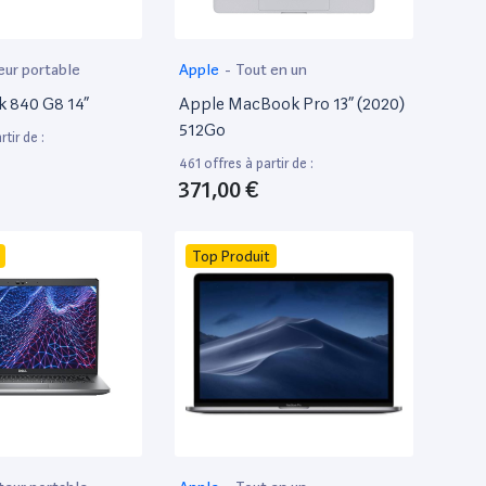
eur portable
Apple
-
Tout en un
k 840 G8 14”
Apple MacBook Pro 13” (2020)
512Go
tir de :
461 offres à partir de :
371,00 €
Top Produit