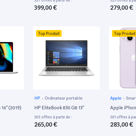
327 offres à partir de :
325 offres à par
399,00 €
279,00 €
Top Produit
Top Produit
HP
-
Ordinateur portable
Apple
-
Smar
16” (2019)
HP EliteBook 830 G8 13”
Apple iPhon
305 offres à partir de :
301 offres à par
265,00 €
283,00 €