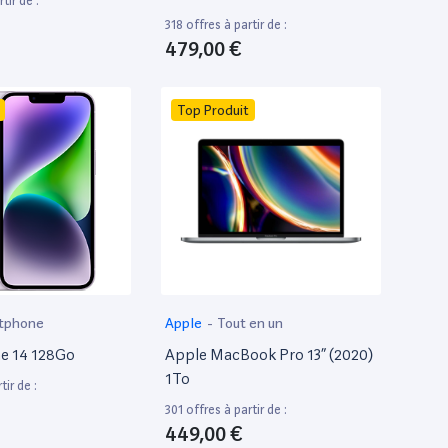
tir de :
318 offres à partir de :
479,00 €
Top Produit
tphone
Apple
-
Tout en un
e 14 128Go
Apple MacBook Pro 13” (2020)
1To
tir de :
301 offres à partir de :
449,00 €