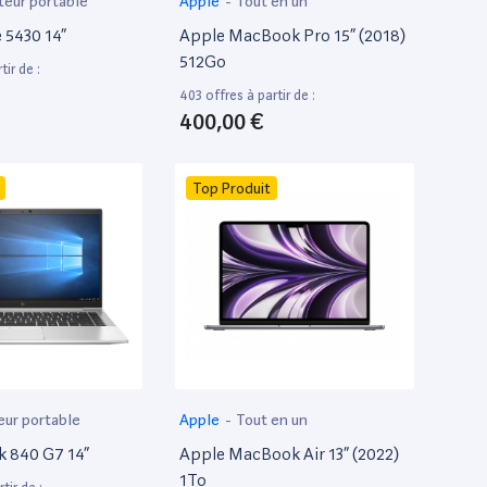
teur portable
Apple
-
Tout en un
e 5430 14”
Apple MacBook Pro 15” (2018)
512Go
tir de :
403 offres à partir de :
400,00 €
Top Produit
eur portable
Apple
-
Tout en un
k 840 G7 14”
Apple MacBook Air 13” (2022)
1To