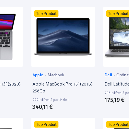
Top Produit
Top Produit
Apple
-
Macbook
Dell
-
Ordina
13” (2020)
Apple MacBook Pro 15” (2018)
Dell Latitud
256Go
285 offres à par
175,19 €
292 offres à partir de :
340,11 €
Top Produit
Top Produit