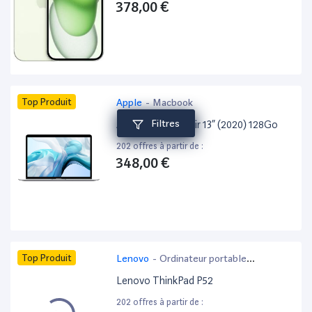
378,00 €
Top Produit
Apple
-
Macbook
Filtres
Apple MacBook Air 13” (2020) 128Go
202 offres à partir de :
348,00 €
Top Produit
Lenovo
-
Ordinateur portable
bureautique
Lenovo ThinkPad P52
202 offres à partir de :