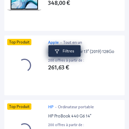
348,00 €
Top Produit
Apple
-
Tout en un
Filtres
Apple MacBook Air 13” (2019) 128Go
200 offres à partir de :
261,63 €
Top Produit
HP
-
Ordinateur portable
HP ProBook 440 G6 14”
200 offres à partir de :