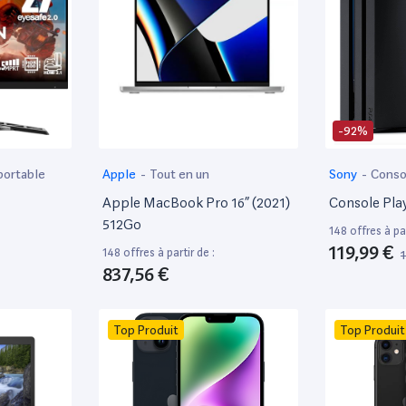
-92%
portable
Apple
-
Tout en un
Sony
-
Conso
Apple MacBook Pro 16” (2021)
Console Pla
512Go
148 offres à par
119,99 €
148 offres à partir de :
837,56 €
Top Produit
Top Produit