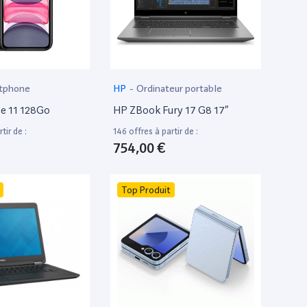
tphone
HP
-
Ordinateur portable
e 11 128Go
HP ZBook Fury 17 G8 17”
tir de :
146 offres à partir de :
754,00 €
Top Produit