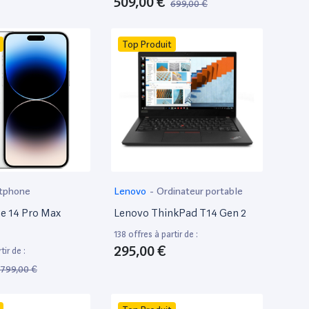
509,00 €
699,00 €
Top Produit
tphone
Lenovo
-
Ordinateur portable
e 14 Pro Max
Lenovo ThinkPad T14 Gen 2
138 offres à partir de :
295,00 €
tir de :
799,00 €