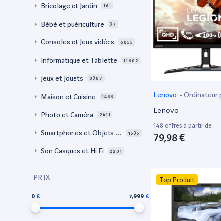
Bricolage et Jardin
161
Bébé et puériculture
37
Consoles et Jeux vidéos
6855
Informatique et Tablette
11602
Jeux et Jouets
8387
Lenovo
-
Ordinateur 
Maison et Cuisine
1466
Lenovo
Photo et Caméra
2411
148 offres à partir de :
Smartphones et Objets c
1535
79,98 €
onnectés
Son Casques et Hi Fi
2201
PRIX
Top Produit
0
7,999