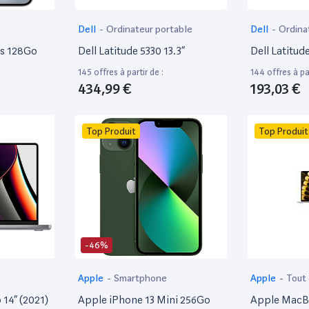
Dell
-
Ordinateur portable
Dell
-
Ordina
bureautique
us 128Go
Dell Latitude 5330 13.3”
Dell Latitud
145 offres à partir de :
144 offres à par
434,99 €
193,03 €
Top Produit
Top Produit
-46%
Apple
-
Smartphone
Apple
-
Tout
14” (2021)
Apple iPhone 13 Mini 256Go
Apple MacBo