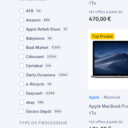
1To
21"
267
AFB
52
143 offres à partir de :
20,1"
3
470,00 €
Amazon
484
18"
1
Apple Refurb Store
21
17,3"
4
Top Produit
Babymoov
18
17.3"
17
Back Market
9,301
17"
22
Cdiscount
3,926
16.4"
1
Certideal
110
16,2"
1
Darty Occasions
1,960
16.2"
4
e-Recycle
18
16,1"
2
Easycash
2,304
Apple
-
Macbook
16"
97
ebay
194
Apple MacBook Pro 
15,6"
11
Electro Dépôt
906
1To
15.6"
101
Factorefurb
19
140 offres à partir de :
TYPE DE PROCESSEUR
15.5"
1