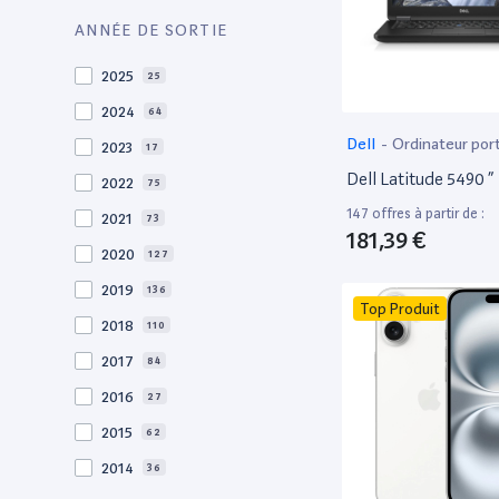
ANNÉE DE SORTIE
2025
25
2024
64
Dell
-
Ordinateur por
2023
17
bureautique
Dell Latitude 5490 ”
2022
75
147 offres à partir de :
2021
73
181,39 €
2020
127
2019
136
Top Produit
2018
110
2017
84
2016
27
2015
62
2014
36