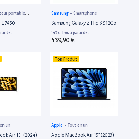
teur portable
Samsung
-
Smartphone
e E7450 ”
Samsung Galaxy Z Flip 6 512Go
tir de :
143 offres à partir de :
439,90 €
Top Produit
 en un
Apple
-
Tout en un
ok Air 15” (2024)
Apple MacBook Air 15” (2023)