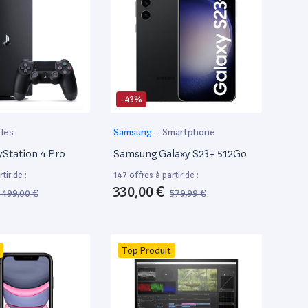
-43%
les
Samsung
-
Smartphone
yStation 4 Pro
Samsung Galaxy S23+ 512Go
tir de :
147 offres à partir de :
330,00 €
1 499,00 €
579,99 €
Top Produit