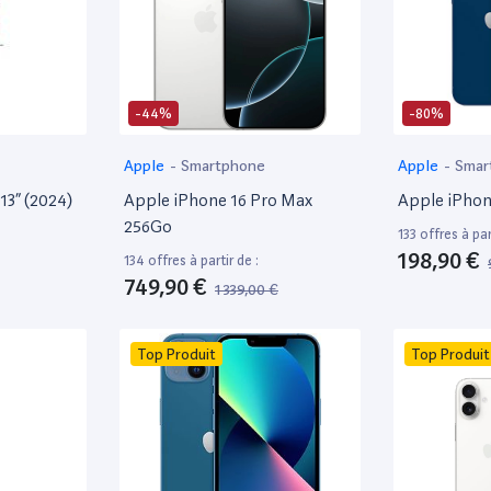
-44%
-80%
Apple
-
Smartphone
Apple
-
Smar
13” (2024)
Apple iPhone 16 Pro Max
Apple iPhon
256Go
133 offres à par
198,90 €
134 offres à partir de :
749,90 €
1 339,00 €
Top Produit
Top Produit