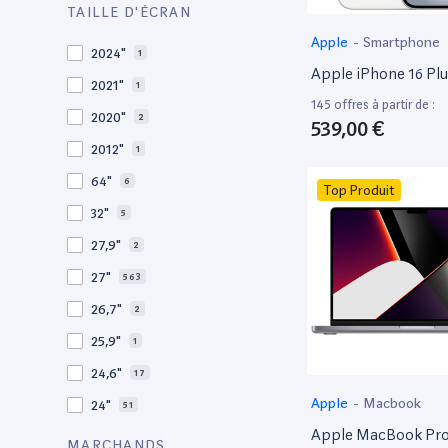
2013
30
TAILLE D'ÉCRAN
2012
27
Apple
-
Smartphone
2024"
1
2011
19
Apple iPhone 16 Pl
2021"
1
2010
19
145 offres à partir de :
2020"
2
539,00 €
2009
3
2012"
1
2008
11
64"
6
Top Produit
32"
5
27,9"
2
27"
563
26,7"
2
25,9"
1
24,6"
17
Apple
-
Macbook
24"
51
Apple MacBook Pro 
21,5"
156
MARCHANDS