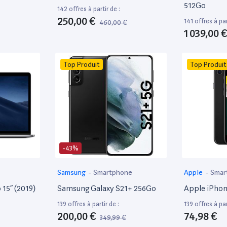
512Go
142 offres à partir de :
250,00 €
141 offres à par
460,00 €
1 039,00 
Top Produit
Top Produit
-43%
Samsung
-
Smartphone
Apple
-
Smar
15” (2019)
Samsung Galaxy S21+ 256Go
Apple iPhon
139 offres à partir de :
139 offres à par
200,00 €
74,98 €
349,99 €