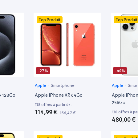
Top Produit
Top Produit
-27%
-40%
Apple
-
Smartphone
Apple
-
Smar
o 128Go
Apple iPhone XR 64Go
Apple iPhon
256Go
138 offres à partir de :
114,99 €
138 offres à par
156,47 €
480,00 €