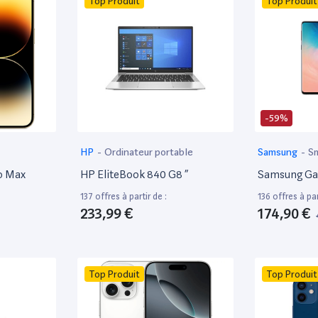
Top Produit
Top Produit
-59%
HP
-
Ordinateur portable
Samsung
-
S
o Max
HP EliteBook 840 G8 ”
Samsung Ga
137 offres à partir de :
136 offres à par
233,99 €
174,90 €
Top Produit
Top Produit