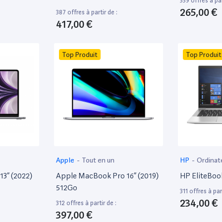
339 offres à par
265,00 €
387 offres à partir de :
417,00 €
Top Produit
Top Produit
Apple
-
Tout en un
HP
-
Ordinat
13” (2022)
Apple MacBook Pro 16” (2019)
HP EliteBoo
512Go
311 offres à part
234,00 €
312 offres à partir de :
397,00 €