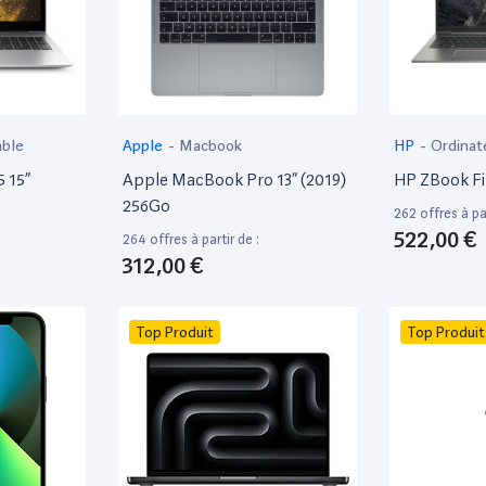
able
Apple
-
Macbook
HP
-
Ordinat
 15”
Apple MacBook Pro 13” (2019)
HP ZBook Fir
256Go
262 offres à par
522,00 €
264 offres à partir de :
312,00 €
Top Produit
Top Produit