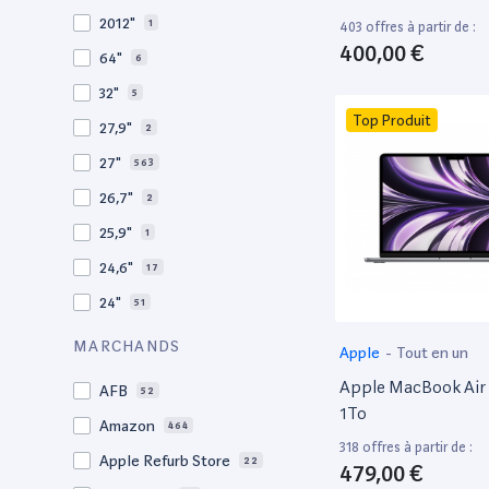
2010
19
2012"
1
403 offres à partir de :
2009
3
400,00 €
64"
6
2008
11
32"
5
Top Produit
27,9"
2
27"
563
26,7"
2
25,9"
1
24,6"
17
24"
51
21,5"
156
MARCHANDS
Apple
-
Tout en un
21"
267
Apple MacBook Air 
AFB
52
20,1"
3
1To
Amazon
464
18"
1
318 offres à partir de :
Apple Refurb Store
22
479,00 €
17,3"
4