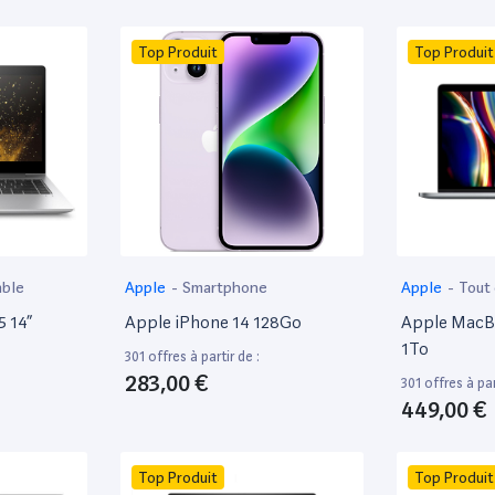
Top Produit
Top Produit
able
Apple
-
Smartphone
Apple
-
Tout
5 14”
Apple iPhone 14 128Go
Apple MacBo
1To
301 offres à partir de :
283,00 €
301 offres à par
449,00 €
Top Produit
Top Produit