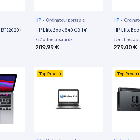
HP
-
Ordinateur portable
HP
-
Ordinat
13” (2020)
HP EliteBook 840 G8 14”
HP EliteBoo
857 offres à partir de :
574 offres à par
289,99 €
279,00 €
Top Produit
Top Produit