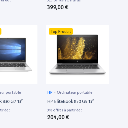
tir de :
327 offres à partir de :
399,00 €
Top Produit
eur portable
HP
-
Ordinateur portable
k 830 G7 13”
HP EliteBook 830 G5 13”
ir de :
310 offres à partir de :
204,00 €