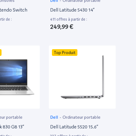
onsoles
Dell
-
Ordinateur portable
tendo Switch
Dell Latitude 5430 14”
tir de :
411 offres à partir de :
249,99 €
Top Produit
eur portable
Dell
-
Ordinateur portable
k 830 G8 13”
Dell Latitude 5520 15.6”