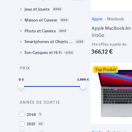
Jeux et Jouets
8380
Apple
-
Macbook
Maison et Cuisine
1450
Apple MacBook Air 
Photo et Caméra
2415
512Go
Smartphones et Objets c
1539
914 offres à partir de :
onnectés
366,12 €
Son Casques et Hi Fi
2192
PRIX
Top Produit
0
7,999
ANNÉE DE SORTIE
2048
1
2025
25