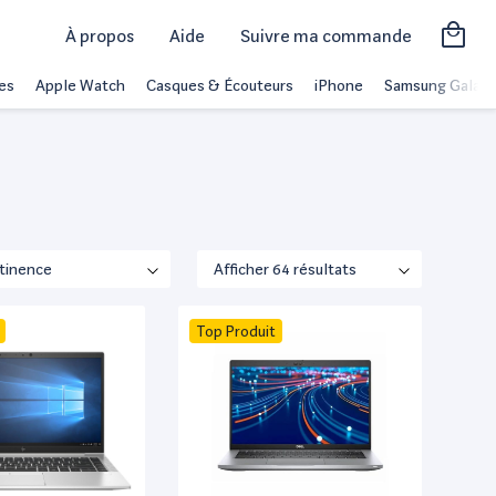
À propos
Aide
Suivre ma commande
es
Apple Watch
Casques & Écouteurs
iPhone
Samsung Galaxy
Top Produit