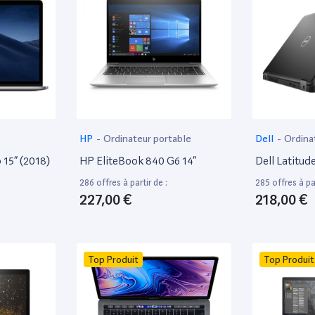
HP
-
Ordinateur portable
Dell
-
Ordina
15” (2018)
HP EliteBook 840 G6 14”
Dell Latitud
286 offres à partir de :
285 offres à par
227,00 €
218,00 €
Top Produit
Top Produit