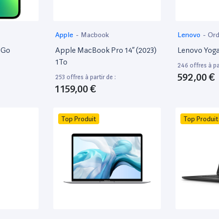
Apple
-
Macbook
Lenovo
-
Ord
8Go
Apple MacBook Pro 14” (2023)
Lenovo Yoga
1To
246 offres à par
592,00 €
253 offres à partir de :
1 159,00 €
Top Produit
Top Produit