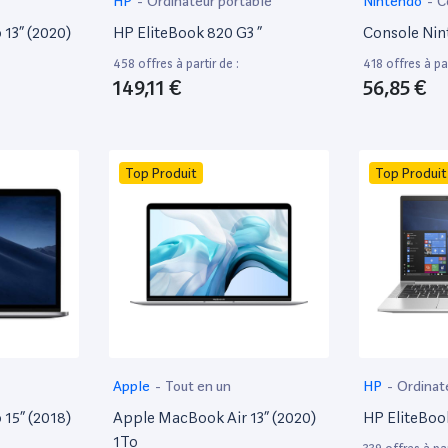
HP
-
Ordinateur portable
Nintendo
-
C
13” (2020)
HP EliteBook 820 G3 ”
Console Nin
458 offres à partir de :
418 offres à par
149,11 €
56,85 €
Top Produit
Top Produit
Apple
-
Tout en un
HP
-
Ordinat
15” (2018)
Apple MacBook Air 13” (2020)
HP EliteBoo
1To