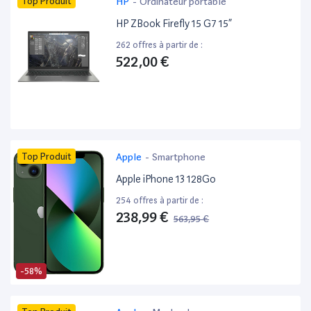
Top Produit
HP
-
Ordinateur portable
HP ZBook Firefly 15 G7 15”
262 offres à partir de :
522,00 €
Top Produit
Apple
-
Smartphone
Apple iPhone 13 128Go
254 offres à partir de :
238,99 €
563,95 €
-58%