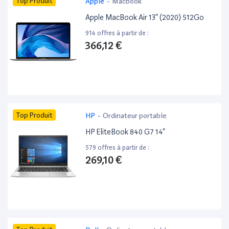
Top Produit
Apple
-
Macbook
Apple MacBook Air 13” (2020) 512Go
914 offres à partir de :
366,12 €
Top Produit
HP
-
Ordinateur portable
HP EliteBook 840 G7 14”
579 offres à partir de :
269,10 €